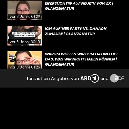
EIFERSÜCHTIG AUF NEUE*N VOM EX |
GLANZ&NATUR
vor 3 Jahren
01:29
ICH AUF 'NER PARTY VS. DANACH
ZUHAUSE | GLANZ&NATUR
vor 3 Jahren
00:10
WARUM WOLLEN WIR BEIM DATING OFT
DAS, WAS WIR NICHT HABEN KÖNNEN |
GLANZ&NATUR
vor 3 Jahren
01:25
funk ist ein Angebot von
und
NERVIGE EIGENSCHAFTEN |
GLANZ&NATUR
vor 3 Jahren
00:48
SCHLIMMSTES DATE | GLANZ&NATUR
vor 3 Jahren
01:15