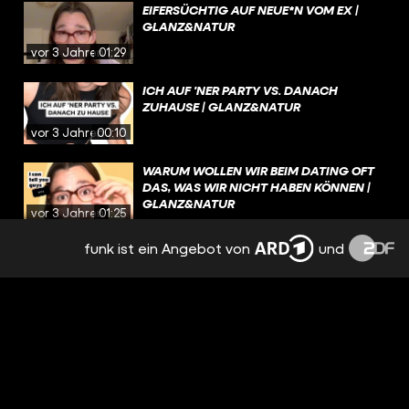
EIFERSÜCHTIG AUF NEUE*N VOM EX |
GLANZ&NATUR
vor 3 Jahren
01:29
ICH AUF 'NER PARTY VS. DANACH
ZUHAUSE | GLANZ&NATUR
vor 3 Jahren
00:10
WARUM WOLLEN WIR BEIM DATING OFT
DAS, WAS WIR NICHT HABEN KÖNNEN |
GLANZ&NATUR
vor 3 Jahren
01:25
funk ist ein Angebot von
und
NERVIGE EIGENSCHAFTEN |
GLANZ&NATUR
vor 3 Jahren
00:48
SCHLIMMSTES DATE | GLANZ&NATUR
vor 3 Jahren
01:15