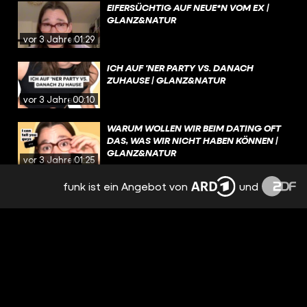
EIFERSÜCHTIG AUF NEUE*N VOM EX |
GLANZ&NATUR
vor 3 Jahren
01:29
ICH AUF 'NER PARTY VS. DANACH
ZUHAUSE | GLANZ&NATUR
vor 3 Jahren
00:10
WARUM WOLLEN WIR BEIM DATING OFT
DAS, WAS WIR NICHT HABEN KÖNNEN |
GLANZ&NATUR
vor 3 Jahren
01:25
funk ist ein Angebot von
und
NERVIGE EIGENSCHAFTEN |
GLANZ&NATUR
vor 3 Jahren
00:48
SCHLIMMSTES DATE | GLANZ&NATUR
vor 3 Jahren
01:15