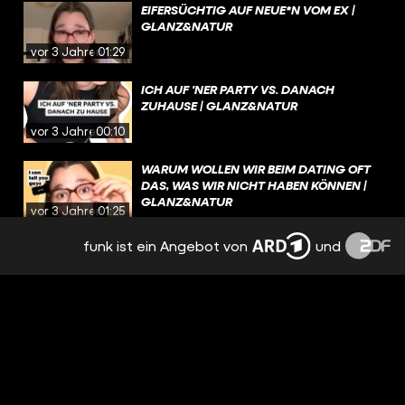
EIFERSÜCHTIG AUF NEUE*N VOM EX |
GLANZ&NATUR
vor 3 Jahren
01:29
ICH AUF 'NER PARTY VS. DANACH
ZUHAUSE | GLANZ&NATUR
vor 3 Jahren
00:10
WARUM WOLLEN WIR BEIM DATING OFT
DAS, WAS WIR NICHT HABEN KÖNNEN |
GLANZ&NATUR
vor 3 Jahren
01:25
funk ist ein Angebot von
und
NERVIGE EIGENSCHAFTEN |
GLANZ&NATUR
vor 3 Jahren
00:48
SCHLIMMSTES DATE | GLANZ&NATUR
vor 3 Jahren
01:15