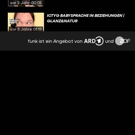
vor 3 Jahren
00:05
ICTYG BABYSPRACHE IN BEZIEHUNGEN |
GLANZ&NATUR
vor 3 Jahren
01:19
funk ist ein Angebot von
und
BESCHWERDEN GOOGLEN |
GLANZ&NATUR
vor 3 Jahren
00:18
PROKRASTINIEREN | GLANZ&NATUR
vor 3 Jahren
00:08
STREIT VOR‘M SCHLAFEN GEHEN |
GLANZ&NATUR
vor 3 Jahren
00:15
JUGENDWORT 2023: GOOFY |
GLANZ&NATUR