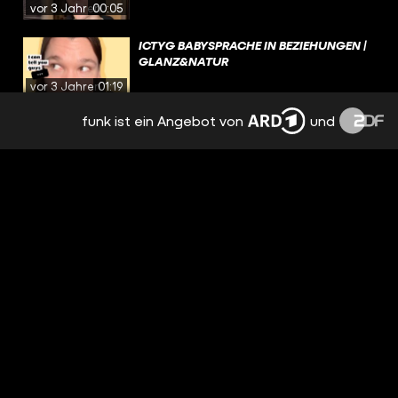
vor 3 Jahren
00:05
ICTYG BABYSPRACHE IN BEZIEHUNGEN |
GLANZ&NATUR
vor 3 Jahren
01:19
funk ist ein Angebot von
und
BESCHWERDEN GOOGLEN |
GLANZ&NATUR
vor 3 Jahren
00:18
PROKRASTINIEREN | GLANZ&NATUR
vor 3 Jahren
00:08
STREIT VOR‘M SCHLAFEN GEHEN |
GLANZ&NATUR
vor 3 Jahren
00:15
JUGENDWORT 2023: GOOFY |
GLANZ&NATUR