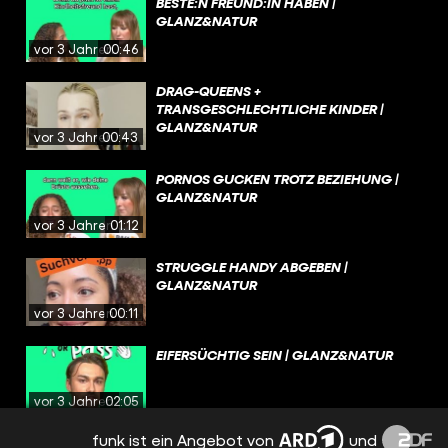
BESTE:N FREUND:IN HABEN |
GLANZ&NATUR
vor 3 Jahren
00:46
DRAG-QUEENS +
TRANSGESCHLECHTLICHE KINDER |
GLANZ&NATUR
vor 3 Jahren
00:43
PORNOS GUCKEN TROTZ BEZIEHUNG |
GLANZ&NATUR
vor 3 Jahren
01:12
STRUGGLE HANDY ABGEBEN |
GLANZ&NATUR
vor 3 Jahren
00:11
EIFERSÜCHTIG SEIN | GLANZ&NATUR
vor 3 Jahren
02:05
funk ist ein Angebot von
und
TRANSGESCHLECHTLICHKEIT IST KEINE