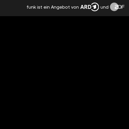
funk ist ein Angebot von
und
TRANSGESCHLECHTLICHKEIT IST KEINE
SEXUELLE NEIGUNG | GLANZ&NATUR
vor 3 Jahren
00:52
WENN MAN SAUER AUF GEGENSTÄNDE
IST | GLANZ&NATUR
vor 3 Jahren
00:12
SMASH OR PASS: INS HANDY GUCKEN |
GLANZ&NATUR
vor 3 Jahren
01:09
PICKY EATER | GLANZ&NATUR
vor 3 Jahren
00:38
SPRACHNACHRICHTEN DISPLAY |
GLANZ&NATUR
vor 3 Jahren
00:06