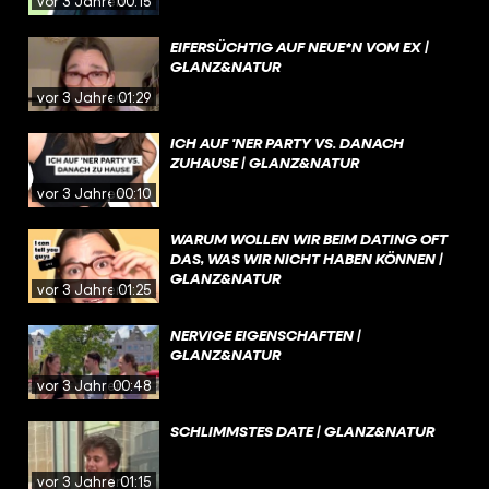
vor 3 Jahren
00:15
EIFERSÜCHTIG AUF NEUE*N VOM EX |
GLANZ&NATUR
vor 3 Jahren
01:29
ICH AUF 'NER PARTY VS. DANACH
ZUHAUSE | GLANZ&NATUR
vor 3 Jahren
00:10
WARUM WOLLEN WIR BEIM DATING OFT
DAS, WAS WIR NICHT HABEN KÖNNEN |
GLANZ&NATUR
vor 3 Jahren
01:25
NERVIGE EIGENSCHAFTEN |
GLANZ&NATUR
vor 3 Jahren
00:48
SCHLIMMSTES DATE | GLANZ&NATUR
vor 3 Jahren
01:15