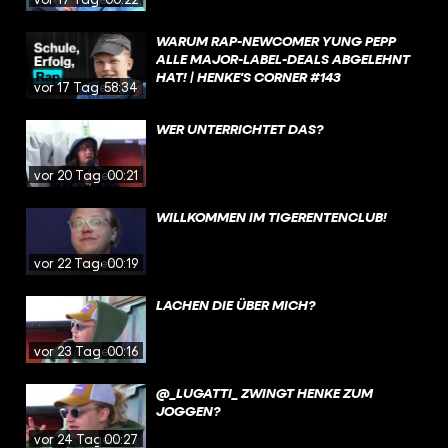
WARUM RAP-NEWCOMER YUNG PEPP
ALLE MAJOR-LABEL-DEALS ABGELEHNT
HAT! | HENKE'S CORNER #143
vor 17 Tagen
58:34
WER UNTERRICHTET DAS?
vor 20 Tagen
00:21
WILLKOMMEN IM TIGERENTENCLUB!
vor 22 Tagen
00:19
LACHEN DIE ÜBER MICH?
vor 23 Tagen
00:16
@_LUGATTI_ ZWINGT HENKE ZUM
JOGGEN?
vor 24 Tagen
00:27