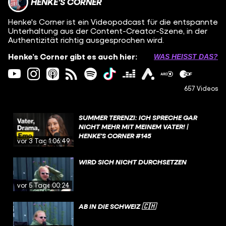
HENKE’S CORNER
Henke's Corner ist ein Videopodcast für die entspannte
Unterhaltung aus der Content-Creator-Szene, in der
Authentizität richtig ausgesprochen wird.
Henke’s Corner gibt es auch hier:
WAS HEISST DAS?
657 Videos
SUMMER TERENZI: ICH SPRECHE GAR
NICHT MEHR MIT MEINEM VATER! |
HENKE'S CORNER #145
vor 3 Tagen
1:06:49
WIRD SICH NICHT DURCHSETZEN
vor 5 Tagen
00:24
AB IN DIE SCHWEIZ 🇨🇭