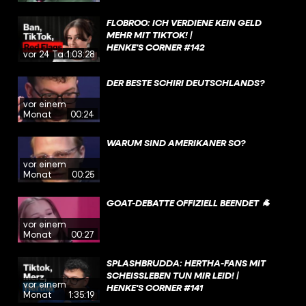
FLOBROO: ICH VERDIENE KEIN GELD
MEHR MIT TIKTOK! |
HENKE'S CORNER #142
vor 24 Tagen
1:03:28
DER BESTE SCHIRI DEUTSCHLANDS?
vor einem
Monat
00:24
WARUM SIND AMERIKANER SO?
vor einem
Monat
00:25
GOAT-DEBATTE OFFIZIELL BEENDET 🐐
vor einem
Monat
00:27
SPLASHBRUDDA: HERTHA-FANS MIT
SCHEISSLEBEN TUN MIR LEID! | H
vor einem
ENKE'S CORNER #141
Monat
1:35:19