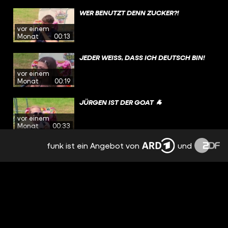
WER BENUTZT DENN ZUCKER?!
vor einem
Monat
00:13
JEDER WEISS, DASS ICH DEUTSCH BIN!
vor einem
Monat
00:19
JÜRGEN IST DER GOAT 🐐
vor einem
Monat
00:33
funk ist ein Angebot von
und
HENKE'S CORNER TOGO: ICH WILL NICHT
SO ALT WERDEN! | HENKE'S CORNER #140
vor einem
Monat
56:11
MUSS MAN DAS ABKÖNNEN?
vor einem
Monat
00:33