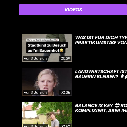
VIDEOS
WAS IST FÜR DICH TYPISCH
PRAKTIKUMSTAG VON 
YOUTUBE!💛🚜 DANKE @PARSHAD🤗 #FUNK
#HUNDERTHEKTARHEI
vor 3 Jahren
00:29
LANDWIRTSCHAFT IST
BÄUERIN BLEIBEN? 👩‍
AUCH IN 10 JAHREN W
WARUM? DAS ERKLÄRT SIE 
#LANDWIRTIN #LAND
vor 3 Jahren
00:35
#LANDWIRTSCHAFT 
#FUNK
BALANCE IS KEY 😎 ROLLER FAHREN LERNEN IST AN SICH NICHT
KOMPLIZIERT, ABER 
HABEN. ANSONSTEN HAUT’S 
DASS IHR EUREN GLE
DAFÜR MÜSST IHR EUC
vor 3 Jahren
00:50