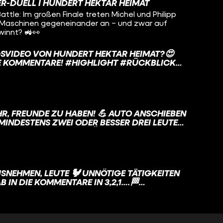
R-DUELL I HUNDERT HEKTAR HEIMAT
IBT‘S IN DIE KOMMENTARE! ✍️ #TRAKTOR
attle: Im großen Finale treten Michel und Philipp
ALLENGE #FENDTVSJOHNDEERE #DUELL
n Maschinen gegeneinander an – und zwar auf
LANDWIRTSCHAFT #LANDLEBEN
winnt? 🚜👀
IMAT #FUNK
NGSVIDEO VON HUNDERT HEKTAR HEIMAT?😍
! #HIGHLIGHT #RÜCKBLICK
#DORFKIND #DORFLEBEN #LANDWIRT
LANDLEBEN #HUNDERTHEKTARHEIMAT
NDE ZU HABEN! 💪 AUTO ANSCHIEBEN
MINDESTENS ZWEI ODER BESSER DREI LEUTE
EL. HAT DAS AUTO KEIN SCHALTGETRIEBE,
 LEIDER NICHT. 🥲 #ANSCHIEBEN
#DORFLIEBE #LANDLIEBE
IMAT #FUNK
EUTE 🐓 UNNÖTIGE TÄTIGKEITEN
 IN DIE KOMMENTARE IN 3,2,1….🏁
AUSBILDUNG #ABSCHLUSS #BAUER #DORF
RTHEKTARHEIMAT #FUNK