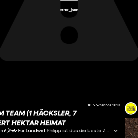
error_json
10. November 2023
M TEAM (1 HÄCKSLER, 7
ERT HEKTAR HEIMAT
Maisernte 2023: Endlich wieder volle Pulle Mais ballern! 🌽🚜 Für Landwirt Philipp ist das die beste Zeit im Jahr. 💯Doch 2023 hat es richtig viel geregnet – Wie sieht ein 1 Erntetag aus? A wie Abfahrt!