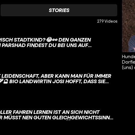
STORIES
279 Videos
 STADTKIND?😂👀 DEN GANZEN
PARSHAD FINDEST DU BEI UNS AUF
MAT #LANDWIRTIN #STADTKIND #DORFKIND
Hunde
Dorfl
(uns)
 LEIDENSCHAFT, ABER KANN MAN FÜR IMMER
🌾🔮 BIO LANDWIRTIN JOSI HOFFT, DASS SIE
EITERHIN ALS LANDWIRTIN ARBEITEN KANN.
EUCH IM VIDEO. #ZUKUNFT
WIRT #FRAGEINENLANDWIRT
#BAUERNHOF #HUNDERTHEKTARHEIMAT
IHR MÜSST NEN GUTEN GLEICHGEWICHTSSINN
EUCH VOM ROLLER. 🤯 WUSSTET IHR,
ICHGEWICHTSSINN GANZ EASY TESTEN KÖNNT?
H AUF EIN BEIN STELLEN, DIE AUGEN