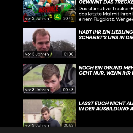
GEWINNT DAS TRECKE
TEAM JOHN DEERE? SCHRE
Das ultimative Trecker-B
#FENDT #DEERE #CH
das letzte Mal mit ihre
#EHRE #LANDWIRT #
vor 3 Jahren
20:42
einem Flugplatz. Wer ge
#HUNDERTHEKTARHE
HABT IHR EIN LIEBLI
SCHREIBT’S UNS IN DIE KOMMENTARE
#DORFKINDMOMENT 
#LANDWIRTSCHAFT #
#FUNK
vor 3 Jahren
01:30
NOCH EIN GRUND MEHR, FREU
GEHT NUR, WENN IHR 
ZUR STELLE HABT. BENZINER LASSEN SICH IM ÜBRIGEN LEICHTER
ANSCHIEBEN ALS DIES
FUNKTIONIERT DIESER TRICK
vor 3 Jahren
00:48
#STARTHILFE #AUTO 
#HUNDERTHEKTARHE
LASST EUCH NICHT AUSNEHMEN, L
IN DER AUSBILDUNG AB
#LANDWIRTSCHAFT #
#DORFLIEBE #HUNDE
vor 3 Jahren
00:52