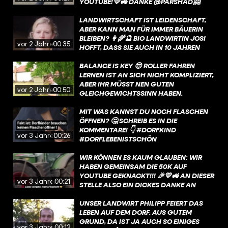
YOUTUBE!💛🚜 DANKE @PARSHAD🤗
#FUNK #HUNDERTHEKTARHEIMAT
#LANDWIRTIN #STADTKIND #DORFKIND
LANDWIRTSCHAFT IST LEIDENSCHAFT,
ABER KANN MAN FÜR IMMER BÄUERIN
BLEIBEN? 👩‍🌾🔮 BIO LANDWIRTIN JOSI
vor 2 Jahren
00:35
HOFFT, DASS SIE AUCH IN 10 JAHREN
WEITERHIN ALS LANDWIRTIN ARBEITEN
KANN. WARUM? DAS ERKLÄRT SIE EUCH
BALANCE IS KEY 😎 ROLLER FAHREN
IM VIDEO. #ZUKUNFT #LANDWIRTIN
LERNEN IST AN SICH NICHT KOMPLIZIERT,
#LANDWIRT #FRAGEINENLANDWIRT
ABER IHR MÜSST NEN GUTEN
vor 2 Jahren
00:50
#LANDWIRTSCHAFT #BAUERNHOF
GLEICHGEWICHTSSINN HABEN.
#HUNDERTHEKTARHEIMAT #FUNK
ANSONSTEN HAUT’S EUCH VOM ROLLER.
🤯 WUSSTET IHR, DASS IHR EUREN
MIT WAS KANNST DU NOCH FLASCHEN
GLEICHGEWICHTSSINN GANZ EASY
ÖFFNEN? 🤔 SCHREIB ES IN DIE
TESTEN KÖNNT? DAFÜR MÜSST IHR EUCH
KOMMENTARE! 👇 #DORFKIND
vor 3 Jahren
00:26
AUF EIN BEIN STELLEN, DIE AUGEN
#DORFLEBENISTSCHÖN
SCHLIESSEN UND DIE POSITION FÜR 30 S
#LANDWIRTSCHAFT
EKUNDEN HALTEN. WENN IHR DAS N
#HUNDERTHEKTARHEIMAT #FUNK
WIR KÖNNEN ES KAUM GLAUBEN: WIR
ICHT SCHAFFT, SOLLTET IHR U
HABEN GEMEINSAM DIE 50K AUF
NBEDINGT EUREN G
YOUTUBE GEKNACKT!!! 🎉💛🚜 AN DIESER
vor 3 Jahren
00:21
LEICHGEWICHTSSINN TRAINIEREN. 🥲 I
STELLE ALSO EIN DICKES DANKE AN
HR KÖNNT BEISPIELSWEISE DIE W
EUCH AKA DIE WELTBESTE COMMUNITY
AAGEPOSITION MACHEN, AUF NEM B
💚 MITTLERWEILE 73 VIDEOS GIBT ES
UNSER LANDWIRT PHILIPP FEIERT DAS
AUMSTAMM ODER HOLZBALKEN B
JETZT BEI #HUNDERTHEKTARHEIMAT
LEBEN AUF DEM DORF. AUS GUTEM
ALANCIEREN. ☺️ DADURCH TRAINIERT I
AUF YT - IN DENEN WIR EUCH AUF DIE
GRUND, DA IST JA AUCH SO EINIGES
vor 3 Jahren
00:12