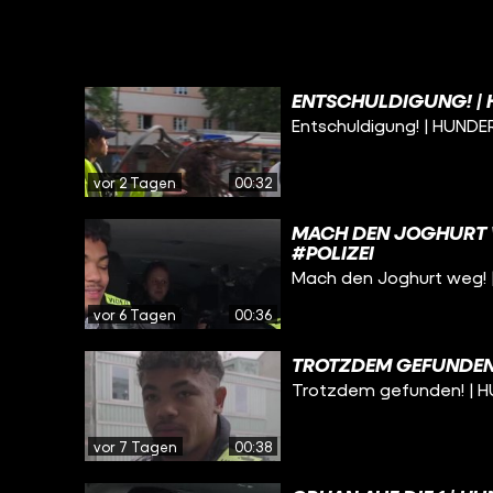
ENTSCHULDIGUNG! | 
Entschuldigung! | HUNDE
vor 2 Tagen
00:32
MACH DEN JOGHURT W
#POLIZEI
Mach den Joghurt weg! 
vor 6 Tagen
00:36
TROTZDEM GEFUNDEN!
Trotzdem gefunden! | H
vor 7 Tagen
00:38