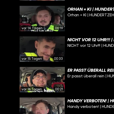
ORHAN = KI | HUNDER
Orhan = KI | HUNDERTZEHN
vor 14 Tagen
00:19
NICHT VOR 12 UHR!!!
NICHT vor 12 Uhr!!! | HU
vor 15 Tagen
00:33
ER PASST ÜBERALL RE
Er passt überall rein | 
vor 16 Tagen
00:21
HANDY VERBOTEN! | H
Handy verboten! | HUND