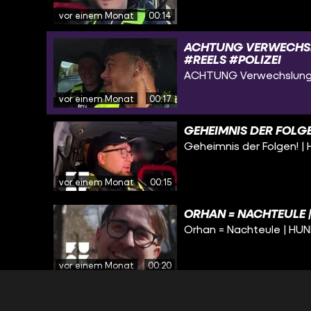
vor einem Monat
00:14
ACHTUNG VERWECHSL
#REELS #POLIZEI
ACHTUNG Verwechslungs
vor einem Monat
00:17
GEHEIMNIS DER FOLGE
Geheimnis der Folgen! |
vor einem Monat
00:15
ORHAN = NACHTEULE 
Orhan = Nachteule | HU
vor einem Monat
00:20
JETZT ABER SCHNELL
#BERLIN