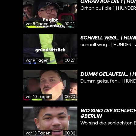
ORHAN AUF DIE 1 | H
Orhan auf die 1 | HUNDER
vor 8 Tagen
00:24
SCHNELL WEG... | HU
schnell weg... | HUNDERT
vor 9 Tagen
00:27
DUMM GELAUFEN... | 
Dumm gelaufen... | HUND
vor 10 Tagen
00:20
WO SIND DIE SCHLECH
#BERLIN
Wo sind die schlechten 
vor 13 Tagen
00:32