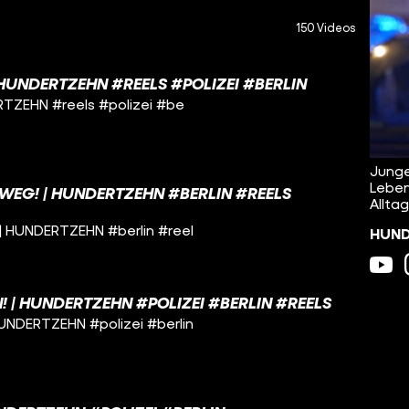
150 Videos
HUNDERTZEHN #REELS #POLIZEI #BERLIN
RTZEHN #reels #polizei #be
Junge
Leben
EG! | HUNDERTZEHN #BERLIN #REELS
Alltag
| HUNDERTZEHN #berlin #reel
HUNDE
 | HUNDERTZEHN #POLIZEI #BERLIN #REELS
UNDERTZEHN #polizei #berlin