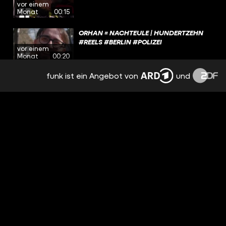
vor einem
Monat
00:15
ORHAN = NACHTEULE | HUNDERTZEHN
#REELS #BERLIN #POLIZEI
vor einem
Monat
00:20
funk ist ein Angebot von
und
JETZT ABER SCHNELL WEG |
HUNDERTZEHN #REELS #POLIZEI #BERLIN
vor einem
Monat
00:15
ALLES ECHT! | HUNDERTZEHN #REELS
#BERLIN #POLIZEI
vor einem
Monat
00:14
FRECHHEIT!! | HUNDERTZEHN #POLIZEI
#BERLIN #REELS
vor einem
Monat
00:23
JEDEN TAG?! 😲 | HUNDERTZEHN
#POLIZEI