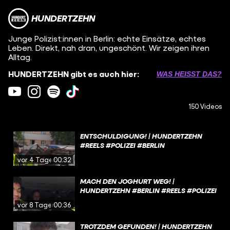
HUNDERTZEHN
Junge Polizist:innen in Berlin: echte Einsätze, echtes
Leben. Direkt, nah dran, ungeschönt. Wir zeigen ihren
Alltag.
HUNDERTZEHN gibt es auch hier:
WAS HEISST DAS?
150 Videos
ENTSCHULDIGUNG! | HUNDERTZEHN
#REELS #POLIZEI #BERLIN
vor 4 Tagen
00:32
MACH DEN JOGHURT WEG! |
HUNDERTZEHN #BERLIN #REELS #POLIZEI
vor 8 Tagen
00:36
TROTZDEM GEFUNDEN! | HUNDERTZEHN