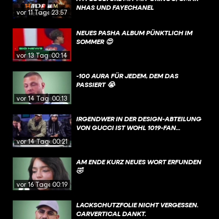
BERLIN NEUKÖLLN. ABER WIE VIEL
NHAS UND FAYECHANEL
vor 11 Tagen
23:57
WAHRES STECKT WIRKLICH IN DIESEN
DOKUS? UND WARUM IST NEUKÖLLN
NEUES PASHA ALBUM PÜNKTLICH IM
IRGENDWIE TROTZDEM DER COOLSTE
SOMMER 😍
STADTTEIL BERLINS?
vor 13 Tagen
00:14
-100 AURA FÜR JEDEM, DEM DAS
PASSIERT 😭
vor 14 Tagen
00:13
IRGENDWER IN DER DESIGN-ABTEILUNG
VON GUCCI IST WOHL 1019-FAN...
vor 14 Tagen
00:21
AM ENDE KURZ NEUES WORT ERFUNDEN
🤣
vor 16 Tagen
00:19
LACKSCHUTZFOLIE NICHT VERGESSEN.
CARVERTICAL DANKT.