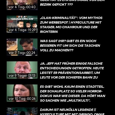
TRAFTATEN AUS.
BEZIRK GEFICKT ???
vor 4 Tagen
00:40
„CLAN-KRIMINALITÄT“: VOM MYTHOS
ZUM WERBESPOT | HYPECULTURE MIT
STAIGER, MO CHAHROUR UND DER
vor 4 Tagen
19:29
RICHTERIN
WAS SAGT IHR? GIBT ES EIN NOCH
BESSEREN FIT UM SICH DIE TASCHEN
VOLL ZU MACHEN??
vor 7 Tagen
00:24
JA, JEFF HAT FRÜHER EINIGE FALSCHE
ENTSCHEIDUNGEN GETROFFEN. HEUTE
LEISTET ER PRÄVENTIONSARBEIT, UM
vor 9 Tagen
01:13
LEUTE VOR DER SCHIEFEN BAHN ZU
BEWAHREN.
ES GIBT WOHL KAUM EINEN STADTTEIL,
DER SCHAUPLATZ SO VIELER HORROR-
DOKUS WAR WIE DIESER. DA HÖRT MAN
vor 10 Tagen
00:26
SO SACHEN WIE „MULTIKULTI“,
„PARALLELGESELLSCHAFT“ UND
„KRIMINELLE CLANS“. NEIN, WIR MEINEN
DARUM IST NEUKÖLLN LEGENDE ||
NICHT CASTROP-RAUXEL, SONDERN
HYPECULTURE MIT MIT GRINGO, OMAR