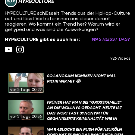
HYPECULTURE
HYPECULTURE schlüsselt Trends aus der HipHop-Culture
auf und lässt Vertreter:innen aus dieser darauf
reagieren. Wo kommt ein Trend her? Warum wird er
gehyped und was sind die Auswirkungen?
HYPECULTURE gibt es auch hier:
WAS HEISST DAS?
926 Videos
SO LANGSAM KOMMEN NICHT MAL
MEHR WIR MIT 😭
vor 2 Tagen
00:29
FRÜHER HAT MAN BEI "GROSSFAMILIE" A
N DIE WOLLNYS GEDACHT. HEUTE IST D
AS WORT FAST SYNONYM FÜR O
vor 3 Tagen
00:56
RGANISIERTE KRIMINALITÄT WIE IN M
AFIA-FILMEN. DABEI MACHT "
CLANKRIMINALITÄT" NICHT MAL EINEN H
WAR 4BLOCKS EIN PUSH FÜR NEUKÖLN
ALBEN PROZENT DER BERLINER S
ODER HAT ES EHR DAS IMAGE VON DEM