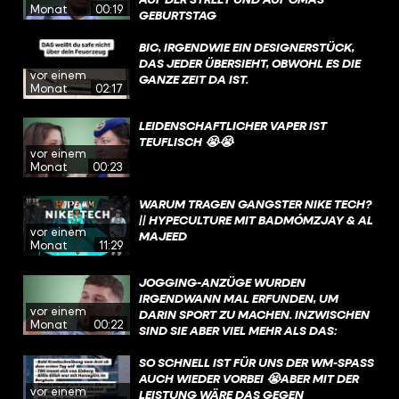
Monat
00:19
GEBURTSTAG
BIC, IRGENDWIE EIN DESIGNERSTÜCK,
DAS JEDER ÜBERSIEHT, OBWOHL ES DIE
vor einem
GANZE ZEIT DA IST.
Monat
02:17
LEIDENSCHAFTLICHER VAPER IST
TEUFLISCH 😭😭
vor einem
Monat
00:23
WARUM TRAGEN GANGSTER NIKE TECH?
|| HYPECULTURE MIT BADMÓMZJAY & AL
vor einem
MAJEED
Monat
11:29
JOGGING-ANZÜGE WURDEN
IRGENDWANN MAL ERFUNDEN, UM
vor einem
DARIN SPORT ZU MACHEN. INZWISCHEN
Monat
00:22
SIND SIE ABER VIEL MEHR ALS DAS:
SO SCHNELL IST FÜR UNS DER WM-SPASS A
UCH WIEDER VORBEI 😭ABER MIT DER L
vor einem
EISTUNG WÄRE DAS GEGEN F