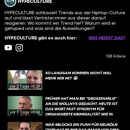
HYPECULTURE
HYPECULTURE schlüsselt Trends aus der HipHop-Culture
auf und lässt Vertreter:innen aus dieser darauf
reagieren. Wo kommt ein Trend her? Warum wird er
gehyped und was sind die Auswirkungen?
HYPECULTURE gibt es auch hier:
WAS HEISST DAS?
926 Videos
SO LANGSAM KOMMEN NICHT MAL
MEHR WIR MIT 😭
vor 2 Tagen
00:29
FRÜHER HAT MAN BEI "GROSSFAMILIE" A
N DIE WOLLNYS GEDACHT. HEUTE IST D
AS WORT FAST SYNONYM FÜR O
vor 3 Tagen
00:56
RGANISIERTE KRIMINALITÄT WIE IN M
AFIA-FILMEN. DABEI MACHT "
CLANKRIMINALITÄT" NICHT MAL EINEN H
WAR 4BLOCKS EIN PUSH FÜR NEUKÖLN
ALBEN PROZENT DER BERLINER S
ODER HAT ES EHR DAS IMAGE VON DEM