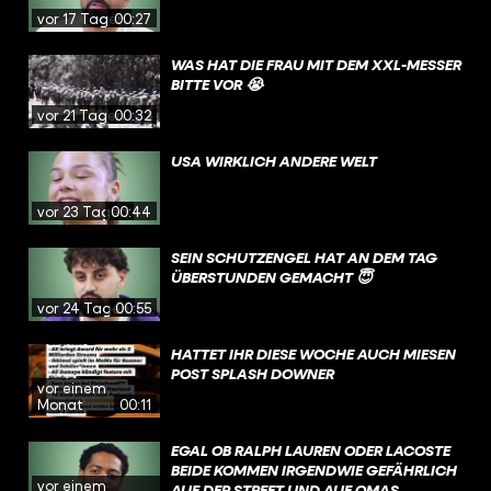
vor 17 Tagen
00:27
WAS HAT DIE FRAU MIT DEM XXL-MESSER
BITTE VOR 😭
vor 21 Tagen
00:32
USA WIRKLICH ANDERE WELT
vor 23 Tagen
00:44
SEIN SCHUTZENGEL HAT AN DEM TAG
ÜBERSTUNDEN GEMACHT 😇
vor 24 Tagen
00:55
HATTET IHR DIESE WOCHE AUCH MIESEN
POST SPLASH DOWNER
vor einem
Monat
00:11
EGAL OB RALPH LAUREN ODER LACOSTE
BEIDE KOMMEN IRGENDWIE GEFÄHRLICH
vor einem
AUF DER STREET UND AUF OMAS