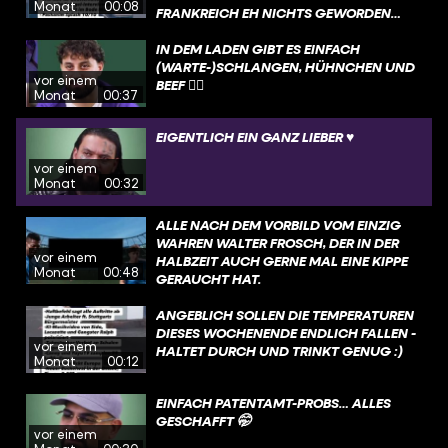
Monat
00:08
RANKREICH EH NICHTS GEWORDEN…
IN DEM LADEN GIBT ES EINFACH
(WARTE-)SCHLANGEN, HÜHNCHEN UND
vor einem
BEEF 😵‍💫
Monat
00:37
EIGENTLICH EIN GANZ LIEBER ♥️
vor einem
Monat
00:32
ALLE NACH DEM VORBILD VOM EINZIG
WAHREN WALTER FROSCH, DER IN DER
vor einem
HALBZEIT AUCH GERNE MAL EINE KIPPE
Monat
00:48
GERAUCHT HAT.
ANGEBLICH SOLLEN DIE TEMPERATUREN
DIESES WOCHENENDE ENDLICH FALLEN -
vor einem
HALTET DURCH UND TRINKT GENUG :)
Monat
00:12
EINFACH PATENTAMT-PROBS… ALLES
GESCHAFFT 🤭
vor einem