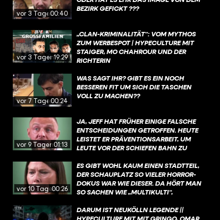
TRAFTATEN AUS.
BEZIRK GEFICKT ???
vor 3 Tagen
00:40
„CLAN-KRIMINALITÄT“: VOM MYTHOS
ZUM WERBESPOT | HYPECULTURE MIT
STAIGER, MO CHAHROUR UND DER
vor 3 Tagen
19:29
RICHTERIN
WAS SAGT IHR? GIBT ES EIN NOCH
BESSEREN FIT UM SICH DIE TASCHEN
VOLL ZU MACHEN??
vor 7 Tagen
00:24
JA, JEFF HAT FRÜHER EINIGE FALSCHE
ENTSCHEIDUNGEN GETROFFEN. HEUTE
LEISTET ER PRÄVENTIONSARBEIT, UM
vor 9 Tagen
01:13
LEUTE VOR DER SCHIEFEN BAHN ZU
BEWAHREN.
ES GIBT WOHL KAUM EINEN STADTTEIL,
DER SCHAUPLATZ SO VIELER HORROR-
DOKUS WAR WIE DIESER. DA HÖRT MAN
vor 10 Tagen
00:26
SO SACHEN WIE „MULTIKULTI“,
„PARALLELGESELLSCHAFT“ UND
„KRIMINELLE CLANS“. NEIN, WIR MEINEN
DARUM IST NEUKÖLLN LEGENDE ||
NICHT CASTROP-RAUXEL, SONDERN
HYPECULTURE MIT MIT GRINGO, OMAR