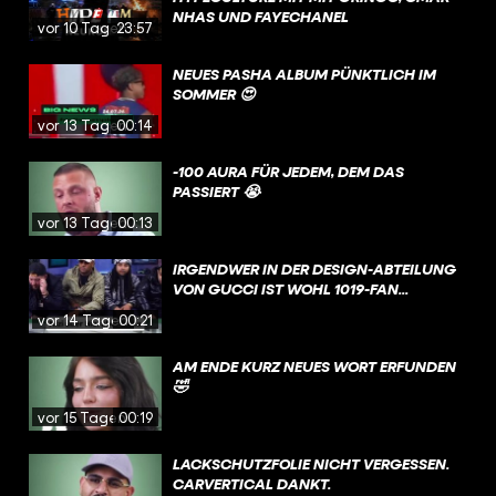
BERLIN NEUKÖLLN. ABER WIE VIEL
NHAS UND FAYECHANEL
vor 10 Tagen
23:57
WAHRES STECKT WIRKLICH IN DIESEN
DOKUS? UND WARUM IST NEUKÖLLN
NEUES PASHA ALBUM PÜNKTLICH IM
IRGENDWIE TROTZDEM DER COOLSTE
SOMMER 😍
STADTTEIL BERLINS?
vor 13 Tagen
00:14
-100 AURA FÜR JEDEM, DEM DAS
PASSIERT 😭
vor 13 Tagen
00:13
IRGENDWER IN DER DESIGN-ABTEILUNG
VON GUCCI IST WOHL 1019-FAN...
vor 14 Tagen
00:21
AM ENDE KURZ NEUES WORT ERFUNDEN
🤣
vor 15 Tagen
00:19
LACKSCHUTZFOLIE NICHT VERGESSEN.
CARVERTICAL DANKT.