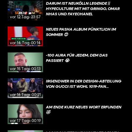
„KRIMINELLE CLANS“. NEIN, WIR MEINEN
DARUM IST NEUKÖLLN LEGENDE ||
NICHT CASTROP-RAUXEL, SONDERN
HYPECULTURE MIT MIT GRINGO, OMAR
BERLIN NEUKÖLLN. ABER WIE VIEL
NHAS UND FAYECHANEL
vor 12 Tagen
23:57
WAHRES STECKT WIRKLICH IN DIESEN
DOKUS? UND WARUM IST NEUKÖLLN
NEUES PASHA ALBUM PÜNKTLICH IM
IRGENDWIE TROTZDEM DER COOLSTE
SOMMER 😍
STADTTEIL BERLINS?
vor 14 Tagen
00:14
-100 AURA FÜR JEDEM, DEM DAS
PASSIERT 😭
vor 15 Tagen
00:13
IRGENDWER IN DER DESIGN-ABTEILUNG
VON GUCCI IST WOHL 1019-FAN...
vor 16 Tagen
00:21
AM ENDE KURZ NEUES WORT ERFUNDEN
🤣
vor 17 Tagen
00:19