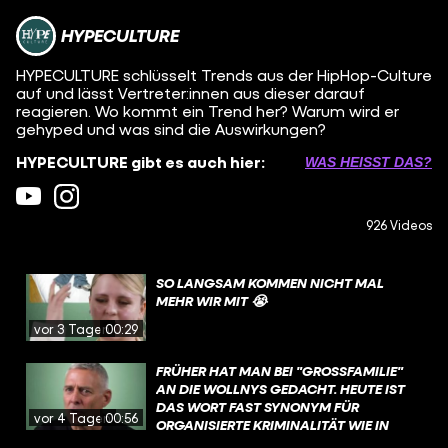
HYPECULTURE
HYPECULTURE schlüsselt Trends aus der HipHop-Culture
auf und lässt Vertreter:innen aus dieser darauf
reagieren. Wo kommt ein Trend her? Warum wird er
gehyped und was sind die Auswirkungen?
HYPECULTURE gibt es auch hier:
WAS HEISST DAS?
926 Videos
SO LANGSAM KOMMEN NICHT MAL
MEHR WIR MIT 😭
vor 3 Tagen
00:29
FRÜHER HAT MAN BEI "GROSSFAMILIE" A
N DIE WOLLNYS GEDACHT. HEUTE IST D
AS WORT FAST SYNONYM FÜR O
vor 4 Tagen
00:56
RGANISIERTE KRIMINALITÄT WIE IN M
AFIA-FILMEN. DABEI MACHT "