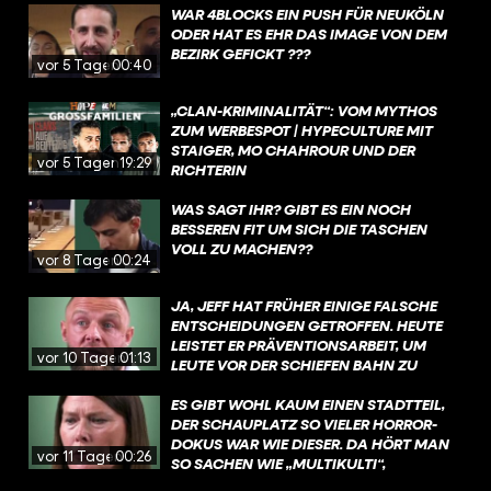
CLANKRIMINALITÄT" NICHT MAL EINEN H
WAR 4BLOCKS EIN PUSH FÜR NEUKÖLN
ALBEN PROZENT DER BERLINER S
ODER HAT ES EHR DAS IMAGE VON DEM
TRAFTATEN AUS.
BEZIRK GEFICKT ???
vor 5 Tagen
00:40
„CLAN-KRIMINALITÄT“: VOM MYTHOS
ZUM WERBESPOT | HYPECULTURE MIT
STAIGER, MO CHAHROUR UND DER
vor 5 Tagen
19:29
RICHTERIN
WAS SAGT IHR? GIBT ES EIN NOCH
BESSEREN FIT UM SICH DIE TASCHEN
VOLL ZU MACHEN??
vor 8 Tagen
00:24
JA, JEFF HAT FRÜHER EINIGE FALSCHE
ENTSCHEIDUNGEN GETROFFEN. HEUTE
LEISTET ER PRÄVENTIONSARBEIT, UM
vor 10 Tagen
01:13
LEUTE VOR DER SCHIEFEN BAHN ZU
BEWAHREN.
ES GIBT WOHL KAUM EINEN STADTTEIL,
DER SCHAUPLATZ SO VIELER HORROR-
DOKUS WAR WIE DIESER. DA HÖRT MAN
vor 11 Tagen
00:26
SO SACHEN WIE „MULTIKULTI“,
„PARALLELGESELLSCHAFT“ UND