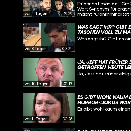
Früher hat man bei “Groß
Wort Synonym für organis
vor 4 Tagen
19:29
macht “Clankriminalität”
Straftaten aus. Wir haben deshalb geschaut: Wie sind Großfamilien so
präsent geworden? Wir f
WAS SAGT IHR? GIBT E
Strukturen? Oder nur um
TASCHEN VOLL ZU M
wieso die vermeintlichen
Was sagt ihr? Gibt es ei
vor 8 Tagen
00:24
JA, JEFF HAT FRÜHER
GETROFFEN. HEUTE LE
DER SCHIEFEN BAHN 
Ja, Jeff hat früher eini
vor 10 Tagen
01:13
ES GIBT WOHL KAUM E
HORROR-DOKUS WAR W
„MULTIKULTI“, „PARA
Es gibt wohl kaum einen 
CLANS“. NEIN, WIR M
BERLIN NEUKÖLLN. AB
vor 11 Tagen
00:26
DIESEN DOKUS? UND
DER COOLSTE STADTTE