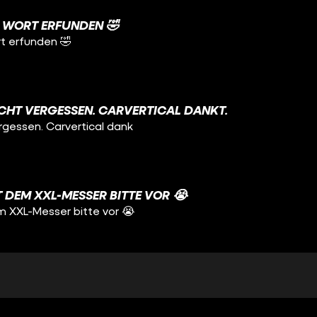
 WORT ERFUNDEN 🤣
t erfunden 🤣
CHT VERGESSEN. CARVERTICAL DANKT.
rgessen. Carvertical dank
T DEM XXL-MESSER BITTE VOR 😭
m XXL-Messer bitte vor 😭
E WELT
t