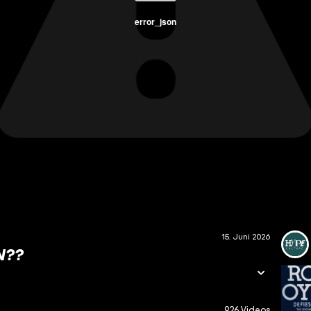
error_json
15. Juni 2026
N??
926 Videos