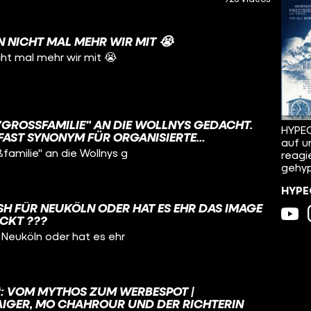
NICHT MAL MEHR WIR MIT 😭
t mal mehr wir mit 😭
"GROSSFAMILIE" AN DIE WOLLNYS GEDACHT. H
HYPEC
AST SYNONYM FÜR ORGANISIERTE K
auf u
AFIA-FILMEN. DABEI MACHT "
familie" an die Wollnys g
reagi
ICHT MAL EINEN HALBEN PROZENT DER B
gehyp
AUS.
HYPEC
SH FÜR NEUKÖLN ODER HAT ES EHR DAS IMAGE
ICKT ???
 Neuköln oder hat es ehr
“: VOM MYTHOS ZUM WERBESPOT |
AIGER, MO CHAHROUR UND DER RICHTERIN