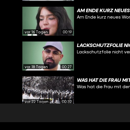
AM ENDE KURZ NEUES
Am Ende kurz neues Wor
vor 16 Tagen
00:19
LACKSCHUTZFOLIE NI
Lackschutzfolie nicht ve
vor 18 Tagen
00:27
WAS HAT DIE FRAU MI
Was hat die Frau mit de
vor 22 Tagen
00:32
USA WIRKLICH ANDER
USA wirklich andere Wel