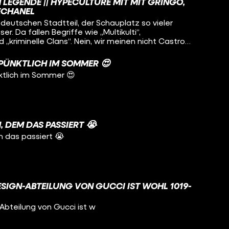
LEGENDE || HYPECULTURE MIT MIT GRINGO,
ECHANEL
deutschen Stadtteil, der Schauplatz so vieler
er. Da fallen Begriffe wie „Multikulti“,
d „kriminelle Clans“. Nein, wir meinen nicht Castrop
eukölln. Glaubt man den Medien, geht es dort zu
Aber welche anderen Seiten hat Neukölln? Warum
PÜNKTLICH IM SOMMER 😍
dort wohnen? Und was haben Christiane F., Yuppies
tlich im Sommer 😍
it zu tun
, DEM DAS PASSIERT 😭
m das passiert 😭
ESIGN-ABTEILUNG VON GUCCI IST WOHL 1019-
Abteilung von Gucci ist w