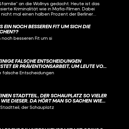
familie” an die Wollnys gedacht. Heute ist das
ierte Kriminalität wie in Mafia-Filmen. Dabei
 nicht mal einen halben Prozent der Berliner
ragen: Geht es da wirklich um professionelle
S EIN NOCH BESSEREN FIT UM SICH DIE
 “Ich hol meine Cousins”? Und erzählen euch,
ACHEN??
 Clans auf einmal werbetauglich sind.
n noch besseren Fit um si
 EINIGE FALSCHE ENTSCHEIDUNGEN
ISTET ER PRÄVENTIONSARBEIT, UM LEUTE VOR
ZU BEWAHREN.
ge falsche Entscheidungen
INEN STADTTEIL, DER SCHAUPLATZ SO VIELER
IE DIESER. DA HÖRT MAN SO SACHEN WIE
LLELGESELLSCHAFT“ UND „KRIMINELLE
Stadtteil, der Schauplatz
EINEN NICHT CASTROP-RAUXEL, SONDERN
ER WIE VIEL WAHRES STECKT WIRKLICH IN
 WARUM IST NEUKÖLLN IRGENDWIE TROTZDEM
IL BERLINS?