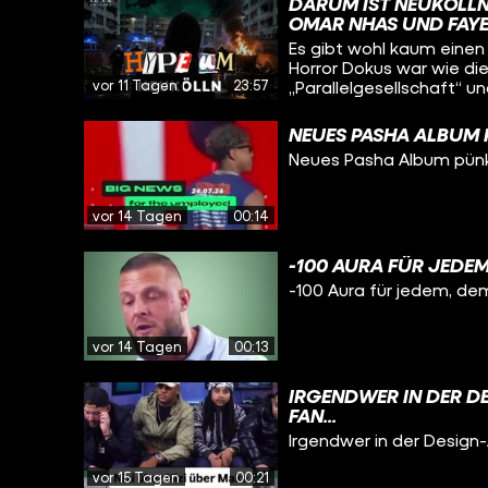
DARUM IST NEUKÖLLN 
OMAR NHAS UND FAY
Es gibt wohl kaum einen 
Horror Dokus war wie dies
vor 11 Tagen
23:57
„Parallelgesellschaft“ un
Rauxel, sondern Berlin N
wie im Wilden Westen. 
NEUES PASHA ALBUM 
wollen auf einmal alle 
Neues Pasha Album pünk
und die Rütli Schule dam
vor 14 Tagen
00:14
-100 AURA FÜR JEDEM
-100 Aura für jedem, de
vor 14 Tagen
00:13
IRGENDWER IN DER D
FAN...
Irgendwer in der Design-
vor 15 Tagen
00:21