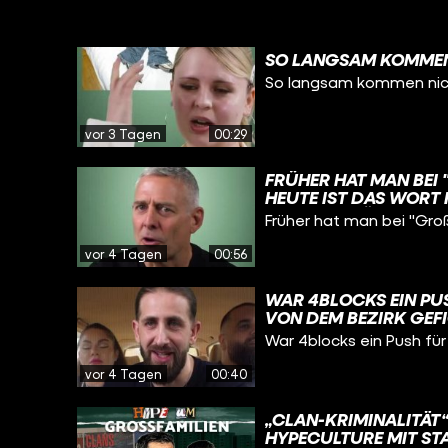
SO LANGSAM KOMMEN 
So langsam kommen nich
vor 3 Tagen
00:29
FRÜHER HAT MAN BEI 
EUTE IST DAS WORT F
RIMINALITÄT WIE IN M
Früher hat man bei "Groß
CLANKRIMINALITÄT" N
ERLINER STRAFTATEN 
vor 4 Tagen
00:56
WAR 4BLOCKS EIN PU
VON DEM BEZIRK GEF
War 4blocks ein Push für
vor 4 Tagen
00:40
„CLAN-KRIMINALITÄT
HYPECULTURE MIT ST