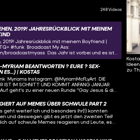
248 Videos
HEN, 2019! JAHRESRÜCKBLICK MIT MEINEM
KIND
2019! Jahresrückblick mit meinem Boyfriend |
TQ+ #funk Broadcast My Ass:
m/broadcastmyass Das Jahr ist vorbei und es ist
siert :o Also ist es auch wieder an der Zeit
Kosta
yfriend das Jahr Revue passieren zu lassen. An
Ideen
I-MYRIAM BEANTWORTEN ? EURE ? SEX-
s Dankeschön an euch alle und den ganzen Support
zu Th
ES...) | KOSTAS
nk Myriams Instagram: @MyriamMcFLyArt DIE
OR IST IM SCHNITT UND KOMMT ANFANG JANUAR
 Auf geht's zu einer neuen Runde "Gay Jesus & die
mo-Hausen beantworten eure Sex-Fragen!" :D Ich
t dem Video und könnt ein bisschen was
IERT AUF MEMES ÜBER SCHWULE PART 2
imer: Wir sind natürlich auch keine Experten,
eht weiter! Ich und besonders ihr(!) konnten
n unseren Erfahrungen und was wir über die Zeit
en und deswegen gibt es jetzt den zweiten Teil!
n. Nehmt es uns deswegen nicht übel, falls wir mal
öhlich auf schwule Memes reagieren und Leute, es
eriös beantworten können. ABER: Da könnt ihr uns
 zwei! Los geht's ;) Danke an Tommy für den Schnitt:
 :D Wenn ihr Sachen besser wisst oder was anderes
Talks Zum ersten Teil:
das gerne in die Kommentare! :) Danke an Tommy
om/watch?v=HNgM3PfESDI&t=321s YEAH! Wir