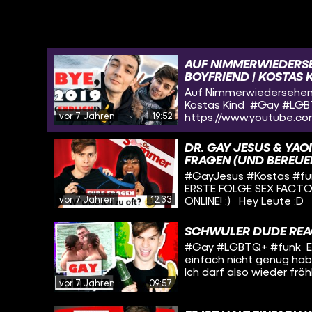
AUF NIMMERWIEDERSE
BOYFRIEND | KOSTAS 
Auf Nimmerwiedersehen, 
Kostas Kind #Gay #LGB
vor 7 Jahren
19:52
https://www.youtube.co
einfach soooooo viel pas
zusammen mit meinem Bo
DR. GAY JESUS & YAO
dieser Stelle ein fette
FRAGEN (UND BEREUEN 
#GayJesus #Kostas #fu
ERSTE FOLGE SEX FACT
vor 7 Jahren
12:33
ONLINE! :) Hey Leute :D
Bürgermeisterin von Ho
hoffe, ihr habt Spaß mi
SCHWULER DUDE REAG
mitnehmen. Kurzer Discla
#Gay #LGBTQ+ #funk Es g
sondern erzählen nur vo
einfach nicht genug hab
erlebt und gelernt habe
Ich darf also wieder fr
eine Frage nicht 100% s
vor 7 Jahren
09:57
ist ein Fest! Juicy hoch
ja vielleicht aushelfen!
youtube.com/user/Tommy
gehört habt, schreibt 
https://www.youtube.c