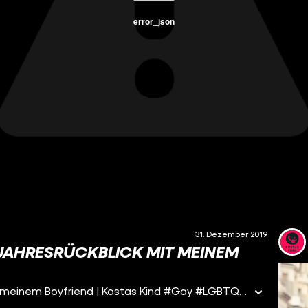
error_json
31. Dezember 2019
 JAHRESRÜCKBLICK MIT MEINEM
Auf Nimmerwiedersehen, 2019! Jahresrückblick mit meinem Boyfriend | Kostas Kind #Gay #LGBTQ+ #funk Broadcast My Ass: https://www.youtube.com/broadcastmyass Das Jahr ist vorbei und es ist einfach soooooo viel passiert :o Also ist es auch wieder an der Zeit zusammen mit meinem Boyfriend das Jahr Revue passieren zu lassen. An dieser Stelle ein fettes Dankeschön an euch alle und den ganzen Support