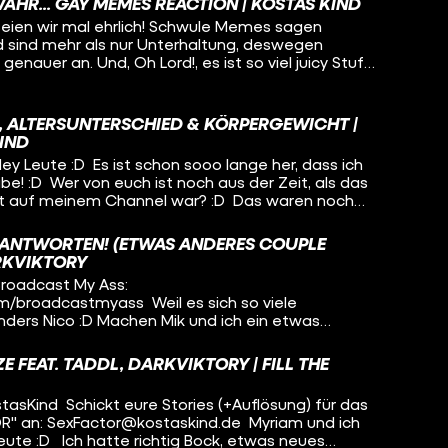
mmyTalks ----------------------------
WAHR... GAY MEMES REACTION | KOSTAS KIND
Schaut da mal rein: YouTube:
by: epidemicsound.com
en wir mal ehrlich! Schwule Memes sagen
lfunk Web-App: https://go.funk.net Facebook:
d sind mehr als nur Unterhaltung, deswegen
nk Ich bin jetzt übrigens auch bei BUBBLES am
enauer an. Und, Oh Lord!, es ist so viel juicy Stuff
ie Videos mal an!
drauf! Danke an Tommy für den Schnitt:
.com/channel/UCVVHOkHdV42WXUpGFwYs8VQ
-------------------
nd.com
, ALTERSUNTERSCHIED & KÖRPERGEWICHT |
KIND
 Leute :D Es ist schon sooo lange her, dass ich
e! :D Wer von euch ist noch aus der Zeit, als das
t auf meinem Channel war? :D Das waren noch
, so viele eurer Fragen zu beantworten und ich
t dem Video! :D Danke an alle, die mich auf meinem
EANTWORTEN! (ETWAS ANDERES COUPLE
 :) Hoffe, es geht euch gut! (Und dass ihr kein
ARKVIKTORY
eid wie ich xD) Danke an Tommy für den Schnitt:
oadcast My Ass:
-------------------
m/broadcastmyass Weil es sich so viele
nd.com
ders Nico :D Machen Mik und ich ein etwas
 zwar werden wir die Fragen von euch getrennt
erfahre ich also sogar was über meinen Freund,
E FEAT. TADDL, DARKVIKTORY | FILL THE
ht wusste oder er etwas über mich :o Welche
och gestellt? Schreibt es in die Kommentare!
tasKind Schickt eure Stories (+Auflösung) für das
n Schnitt: youtube.com/user/TommyTalks Danke
" an: SexFactor@kostaskind.de Myriam und ich
nd Fragen stellen. YEAH! Wir gehören auch zu
eute :D Ich hatte richtig Bock, etwas neues
n: YouTube: https://funk.net/officialfunk Web-