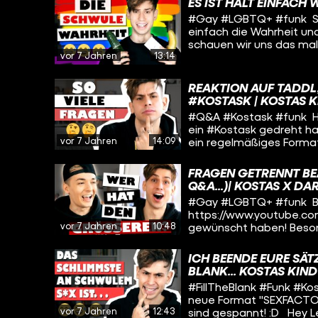
für den Schnitt: youtube.com/user/To
ES IST HALT EINFACH 
gehören auch zu #funk. 
--------------- music 
#Gay #LGBTQ+ #funk Sei
https://funk.net/officia
einfach die Wahrheit un
https://facebook.com/fu
schauen wir uns das mal g
Start! :D Schaut euch d
vor 7 Jahren
13:14
dabei, also freut euch 
https://www.youtube
youtube.com/user/TommyTalks ------------------------
music by: epidemicsou
REAKTION AUF TADDL
#KOSTASK | KOSTAS 
#Q&A #Kostask #funk Hey
ein #Kostask gedreht hab
vor 7 Jahren
14:09
ein regelmäßiges Forma
Zeiten! Ich hab versucht
hoffe, ihr habt Spaß mi
FRAGEN GETRENNT B
Weg begleiten! :D Hihi...!
Q&A...)| KOSTAS X D
krankes Stück Scheiße s
#Gay #LGBTQ+ #funk Br
youtube.com/user/TommyTalks ------------------------
https://www.youtube.co
music by: epidemicsou
vor 7 Jahren
10:48
gewünscht haben! Beson
anderes Couple Q&A und
beantworten :3 Am Ende 
ICH BEENDE EURE SÄTZ
was ich bisher noch nic
BLANK... KOSTAS KIND
Fragen hättet ihr uns n
#FillTheBlank #Funk #Kos
Danke an Tommy für de
neue Format "SEXFACTOR
an Nico fürs Aushelfen u
vor 7 Jahren
12:43
sind gespannt! :D Hey L
#funk. Schaut da mal rei