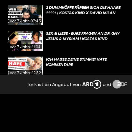
2 DUMMKÖPFE FÄRBEN SICH DIE HAARE
???? ! | KOSTAS KIND X DAVID MILAN
vor 7 Jahren
07:45
SEX & LIEBE - EURE FRAGEN AN DR. GAY
JESUS & MYRIAM | KOSTAS KIND
vor 7 Jahren
11:04
ICH HASSE DEINE STIMME! HATE
KOMMENTARE
vor 7 Jahren
12:32
funk ist ein Angebot von
und
WENN DU WOCHENLANG VERARSCHT
UND BELOGEN WIRST...#CATFISH |
KOSTAS KIND
vor 7 Jahren
17:35
FANFICTION ÜBER UNS: DAS TUT ER, UM
MEINEN TRAUM ZU ERFÜLLEN - FT.
DARKVIKTORY | KOSTAS KIND
vor 7 Jahren
15:39