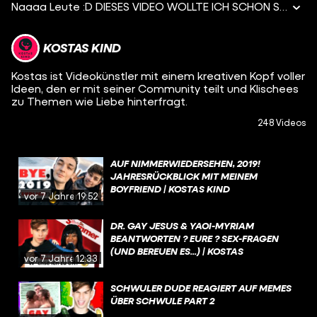
Naaaa Leute :D DIESES VIDEO WOLLTE ICH SCHON SO LANGE DREHEN! Ich habe meine alten Schuljahrbücher und meine Abizeitung schon ewig nicht mehr angeschaut, aber wenn ich es mache, verbringe ich immer Ewigkeiten damit, weil ich einfach die heftigsten Flashbacks in die Zeit bekomme! :D Ich dachte mir, das könnte euch vielleicht auch interessieren und deswegen schaue ich sie mir heute gemeinsam mit euch an! :D Hoffe, ihr könnt ein bisschen lachen ~ Ich musste sehr lachen + cringen, als ich diese...zeitliche Reise auf mich genommen habe! xD ------------------------------------------- music by: epidemicsound.com
KOSTAS KIND
Kostas ist Videokünstler mit einem kreativen Kopf voller
Ideen, den er mit seiner Community teilt und Klischees
zu Themen wie Liebe hinterfragt.
248 Videos
AUF NIMMERWIEDERSEHEN, 2019!
JAHRESRÜCKBLICK MIT MEINEM
BOYFRIEND | KOSTAS KIND
vor 7 Jahren
19:52
DR. GAY JESUS & YAOI-MYRIAM
BEANTWORTEN ? EURE ? SEX-FRAGEN
(UND BEREUEN ES...) | KOSTAS
vor 7 Jahren
12:33
SCHWULER DUDE REAGIERT AUF MEMES
ÜBER SCHWULE PART 2