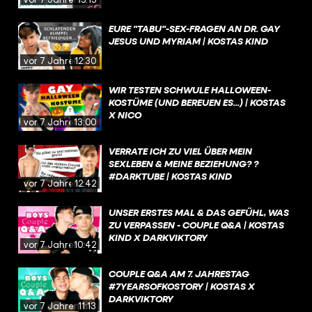
EURE "TABU"-SEX-FRAGEN AN DR. GAY
JESUS UND MYRIAM | KOSTAS KIND
vor 7 Jahren
12:30
WIR TESTEN SCHWULE HALLOWEEN-
KOSTÜME (UND BEREUEN ES...) | KOSTAS
X NICO
vor 7 Jahren
13:00
VERRATE ICH ZU VIEL ÜBER MEIN
SEXLEBEN & MEINE BEZIEHUNG? ?
#DARKTUBE | KOSTAS KIND
vor 7 Jahren
12:42
UNSER ERSTES MAL & DAS GEFÜHL, WAS
ZU VERPASSEN - COUPLE Q&A | KOSTAS
KIND X DARKVIKTORY
vor 7 Jahren
10:42
COUPLE Q&A AM 7. JAHRESTAG
#7YEARSOFKOSTORY | KOSTAS X
DARKVIKTORY
vor 7 Jahren
11:13