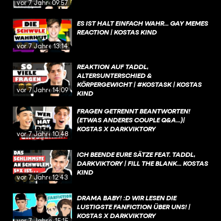
vor 7 Jahren
09:57
ES IST HALT EINFACH WAHR... GAY MEMES
REACTION | KOSTAS KIND
vor 7 Jahren
13:14
REAKTION AUF TADDL,
ALTERSUNTERSCHIED &
KÖRPERGEWICHT | #KOSTASK | KOSTAS
vor 7 Jahren
14:09
KIND
FRAGEN GETRENNT BEANTWORTEN!
(ETWAS ANDERES COUPLE Q&A...)|
KOSTAS X DARKVIKTORY
vor 7 Jahren
10:48
ICH BEENDE EURE SÄTZE FEAT. TADDL,
DARKVIKTORY | FILL THE BLANK... KOSTAS
KIND
vor 7 Jahren
12:43
DRAMA BABY! :D WIR LESEN DIE
LUSTIGSTE FANFICTION ÜBER UNS! |
KOSTAS X DARKVIKTORY
vor 7 Jahren
15:15