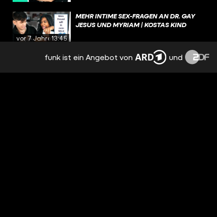
MEHR INTIME SEX-FRAGEN AN DR. GAY
JESUS UND MYRIAM | KOSTAS KIND
vor 7 Jahren
13:45
funk ist ein Angebot von
und
WIR LESEN MEINE 1. FANFICTION ÜBER
YOUTUBER... SEND HELP! TEIL 2! | KOSTAS
X DAVID X NICO
vor 7 Jahren
11:08
WIR REAGIEREN AUF MEINE 1. FANFICTION
ÜBER YOUTUBER...CRINGE FEST | KOSTAS
X DAVID X NICO
vor 7 Jahren
11:14
2 LÜGEN 1 WAHRHEIT - SCHWULEN &
LESBEN EDITION | KOSTAS X ANNIKA
vor 7 Jahren
12:15
MEINE TELLONYM-FRAGEN WERDEN
IMMER SCHLIMMER...FSK 18 | KOSTAS X
NICO
vor 7 Jahren
09:18