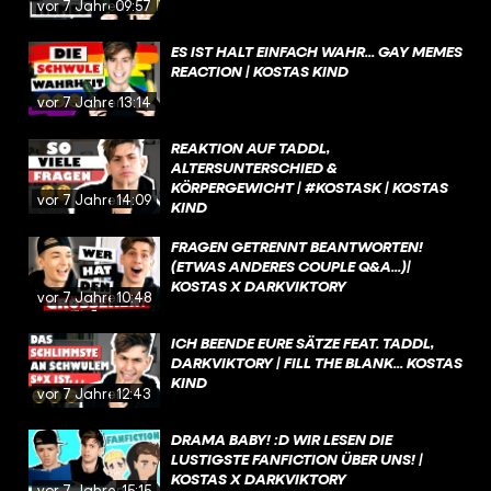
vor 7 Jahren
09:57
ES IST HALT EINFACH WAHR... GAY MEMES
REACTION | KOSTAS KIND
vor 7 Jahren
13:14
REAKTION AUF TADDL,
ALTERSUNTERSCHIED &
KÖRPERGEWICHT | #KOSTASK | KOSTAS
vor 7 Jahren
14:09
KIND
FRAGEN GETRENNT BEANTWORTEN!
(ETWAS ANDERES COUPLE Q&A...)|
KOSTAS X DARKVIKTORY
vor 7 Jahren
10:48
ICH BEENDE EURE SÄTZE FEAT. TADDL,
DARKVIKTORY | FILL THE BLANK... KOSTAS
KIND
vor 7 Jahren
12:43
DRAMA BABY! :D WIR LESEN DIE
LUSTIGSTE FANFICTION ÜBER UNS! |
KOSTAS X DARKVIKTORY
vor 7 Jahren
15:15