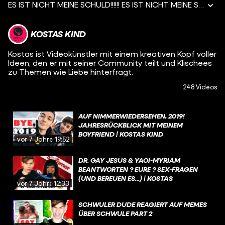
ES IST NICHT MEINE SCHULD!!!!!! ES IST NICHT MEINE SCHULD!!!!!! ES IST NICHT MEINE SCHULD!!!!!! ES IST NICHT MEINE SCHULD!!!!!! Hey Leute :D Heute mal aus gegebenem Anlass eine Art #STORYTIME Video... Ich glaube, ich musste dieses Video drehen, um mich selber zu therapieren... xD Aber ganz ehrlich: WHAT THE HECK ist passiert? Gibt es Friseure unter euch? Erzählt mir mal, warum ich Zauber-Tönung gegriffen habe und meine Haare Farbroulette gespielt haben! D: Ey...ich hab mich so getrollt gefühlt die ganze Zeit xD Ich hab doch alles so gemacht, wie es mir meine Friseur-Freundin erklärt hat T_T Let's goooo! ------------------------------------------- music by: epidemicsound.com
KOSTAS KIND
Kostas ist Videokünstler mit einem kreativen Kopf voller
Ideen, den er mit seiner Community teilt und Klischees
zu Themen wie Liebe hinterfragt.
248 Videos
AUF NIMMERWIEDERSEHEN, 2019!
JAHRESRÜCKBLICK MIT MEINEM
BOYFRIEND | KOSTAS KIND
vor 7 Jahren
19:52
DR. GAY JESUS & YAOI-MYRIAM
BEANTWORTEN ? EURE ? SEX-FRAGEN
(UND BEREUEN ES...) | KOSTAS
vor 7 Jahren
12:33
SCHWULER DUDE REAGIERT AUF MEMES
ÜBER SCHWULE PART 2