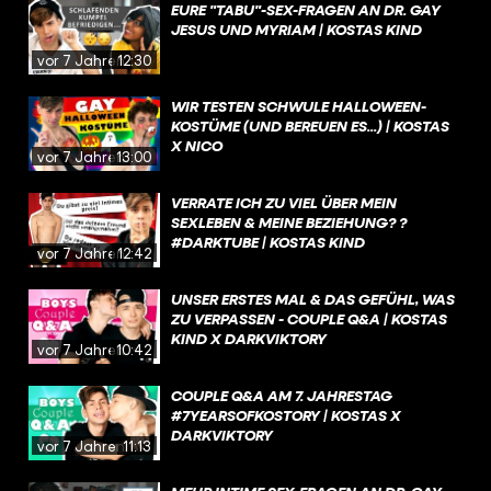
EURE "TABU"-SEX-FRAGEN AN DR. GAY
JESUS UND MYRIAM | KOSTAS KIND
vor 7 Jahren
12:30
WIR TESTEN SCHWULE HALLOWEEN-
KOSTÜME (UND BEREUEN ES...) | KOSTAS
X NICO
vor 7 Jahren
13:00
VERRATE ICH ZU VIEL ÜBER MEIN
SEXLEBEN & MEINE BEZIEHUNG? ?
#DARKTUBE | KOSTAS KIND
vor 7 Jahren
12:42
UNSER ERSTES MAL & DAS GEFÜHL, WAS
ZU VERPASSEN - COUPLE Q&A | KOSTAS
KIND X DARKVIKTORY
vor 7 Jahren
10:42
COUPLE Q&A AM 7. JAHRESTAG
#7YEARSOFKOSTORY | KOSTAS X
DARKVIKTORY
vor 7 Jahren
11:13