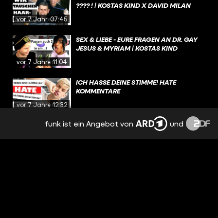
???? ! | KOSTAS KIND X DAVID MILAN
vor 7 Jahren
07:45
SEX & LIEBE - EURE FRAGEN AN DR. GAY
JESUS & MYRIAM | KOSTAS KIND
vor 7 Jahren
11:04
ICH HASSE DEINE STIMME! HATE
KOMMENTARE
vor 7 Jahren
12:32
funk ist ein Angebot von
und
WENN DU WOCHENLANG VERARSCHT
UND BELOGEN WIRST...#CATFISH |
KOSTAS KIND
vor 7 Jahren
17:35
FANFICTION ÜBER UNS: DAS TUT ER, UM
MEINEN TRAUM ZU ERFÜLLEN - FT.
DARKVIKTORY | KOSTAS KIND
vor 7 Jahren
15:39
WIR SPIELEN DR. SOMMER MIT EUREN !