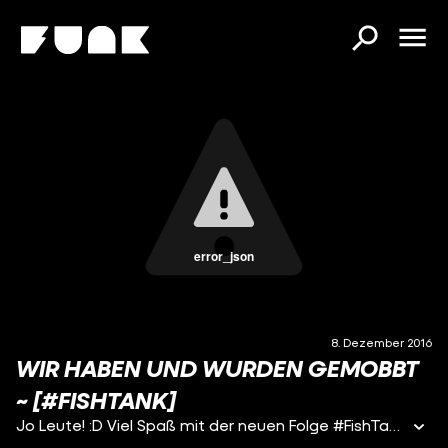
error_json
8. Dezember 2016
WIR HABEN UND WURDEN GEMOBBT
~ [#FISHTANK]
Jo Leute! :D Viel Spaß mit der neuen Folge #FishTank! :D Vielen Dank an DIESERPAN, dass er mich unterstützt hat! :D Checkt seinen Channel mal aus: DieserPan: https://www.youtube.com/dieserpan ------------------------------------------ Videos aus der EndCard: Creators Commentary #FinalClash Ep. 02: https://www.youtube.com/watch?v=H44_uRw-ytQ #FinalClash Ep. 02: https://www.youtube.com/watch?v=sRXfgnF2PG0&t ------------------------------------------ Music by Friedrich Habetlerhttps: //www.youtube.com/CodyGameMusic ------------------------------------------ Impressum Seit dem 01.10.2016 ist #FishTank ein Angebot von funk. funk ist ein Gemeinschaftsangebot der Arbeitsgemeinschaft der Rundfunkanstalten der Bundesrepublik Deutschland (ARD) und des Zweiten Deutschen Fernsehens (ZDF).