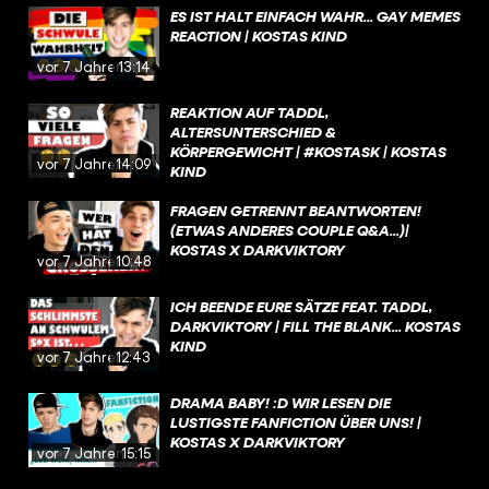
ES IST HALT EINFACH WAHR... GAY MEMES
REACTION | KOSTAS KIND
vor 7 Jahren
13:14
REAKTION AUF TADDL,
ALTERSUNTERSCHIED &
KÖRPERGEWICHT | #KOSTASK | KOSTAS
vor 7 Jahren
14:09
KIND
FRAGEN GETRENNT BEANTWORTEN!
(ETWAS ANDERES COUPLE Q&A...)|
KOSTAS X DARKVIKTORY
vor 7 Jahren
10:48
ICH BEENDE EURE SÄTZE FEAT. TADDL,
DARKVIKTORY | FILL THE BLANK... KOSTAS
KIND
vor 7 Jahren
12:43
DRAMA BABY! :D WIR LESEN DIE
LUSTIGSTE FANFICTION ÜBER UNS! |
KOSTAS X DARKVIKTORY
vor 7 Jahren
15:15