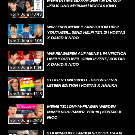
MEHR INTIME SEX-FRAGEN AN DR. GAY
JESUS UND MYRIAM | KOSTAS KIND
vor 7 Jahren
13:45
WIR LESEN MEINE 1. FANFICTION ÜBER
YOUTUBER... SEND HELP! TEIL 2! | KOSTAS
X DAVID X NICO
vor 7 Jahren
11:08
WIR REAGIEREN AUF MEINE 1. FANFICTION
ÜBER YOUTUBER...CRINGE FEST | KOSTAS
X DAVID X NICO
vor 7 Jahren
11:14
2 LÜGEN 1 WAHRHEIT - SCHWULEN &
LESBEN EDITION | KOSTAS X ANNIKA
vor 7 Jahren
12:15
MEINE TELLONYM-FRAGEN WERDEN
IMMER SCHLIMMER...FSK 18 | KOSTAS X
NICO
vor 7 Jahren
09:18
2 DUMMKÖPFE FÄRBEN SICH DIE HAARE