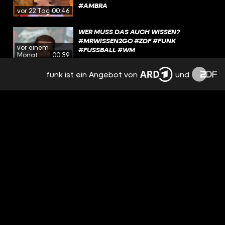
#AMBRA
vor 22 Tagen
00:46
WER MUSS DAS AUCH WISSEN?
#MRWISSEN2GO #ZDF #FUNK
vor einem
#FUSSBALL #WM
Monat
00:39
funk ist ein Angebot von
und
FUSSBALL ALS STRESSFAKTOR? WIE S
IEHT ES BEI EUCH AUS? #MRWISSEN2GO #
vor einem
ZDF #FUNK #FUSSBALL #WM2026
Monat
00:43
WAS SAGT IHR ZUM THEMA?
#MRWISSEN2GO #ZDF #FUNK #POLITIK
vor einem
Monat
00:33
WUT GEGEN TRUMP-FAMILIE! DAS IST
LOS IN ALBANIEN
vor einem
Monat
15:03
EINE EIGENE PARTEI? WÄRE DAS WAS FÜR
EUCH? 🤔 #MRWISSEN2GO #POLITIK
vor einem