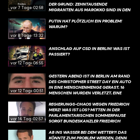
DER GRUND: ZEHNTAUSENDE
vor 7 Tagen
02:58
MIGRANTEN AUS MAROKKO SIND IN DEN
VERGANGENEN TAGEN IRREGULÄR IN DIE
STADT GELANGT. MEHR ZU DEN
PUTIN HAT PLÖTZLICH EIN PROBLEM!
HINTERGRÜNDEN ERFAHRT IHR IN DIESEM
WARUM?
VIDEO.
vor 8 Tagen
13:32
ANSCHLAG AUF CSD IN BERLIN! WAS IST
PASSIERT?
vor 12 Tagen
06:55
GESTERN ABEND IST IN BERLIN AM RAND
DES CHRISTOPHER STREET DAY EIN AUTO
IN EINE MENSCHENMENGE GERAST, 16
vor 12 Tagen
00:51
MENSCHEN WURDEN VERLETZT, EINE
FRAU GETÖTET. MEHR ZU DEN
HINTERGRÜNDEN ERFAHRT IHR IN DIESEM
REGIERUNGS-CHAOS WEGEN FRIEDRICH
VIDEO.
MERZ! WAS IST LOS? MITTEN IN DER
PARLAMENTARISCHEN SOMMERPAUSE
vor 14 Tagen
02:57
SORGT BUNDESKANZLER FRIEDRICH
MERZ FÜR CHAOS IN DER
BUNDESREGIERUNG. MEHR DAZU
AB INS WASSER BEI DEM WETTER?! DAS
ERFAHRT IHR IN DIESEM VIDEO, MIT EINEM
KÖNNTE ZUM PROBLEM WERDEN, DENN