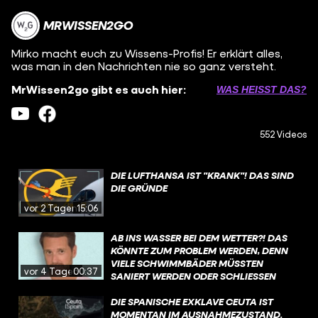
MRWISSEN2GO
Mirko macht euch zu Wissens-Profis! Er erklärt alles,
was man in den Nachrichten nie so ganz versteht.
MrWissen2go gibt es auch hier:
WAS HEISST DAS?
552 Videos
DIE LUFTHANSA IST "KRANK"! DAS SIND
DIE GRÜNDE
vor 2 Tagen
15:06
AB INS WASSER BEI DEM WETTER?! DAS
KÖNNTE ZUM PROBLEM WERDEN, DENN
VIELE SCHWIMMBÄDER MÜSSTEN
vor 4 Tagen
00:37
SANIERT WERDEN ODER SCHLIESSEN S
OGAR KOMPLETT. WAS IST DA LOS?
DIE SPANISCHE EXKLAVE CEUTA IST
MOMENTAN IM AUSNAHMEZUSTAND.