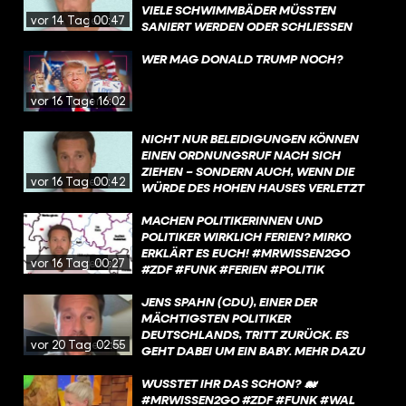
KURZEN KOMMENTAR ZUR SITUATION.
VIELE SCHWIMMBÄDER MÜSSTEN
vor 14 Tagen
00:47
SANIERT WERDEN ODER SCHLIESSEN S
OGAR KOMPLETT. WAS IST DA LOS?
WER MAG DONALD TRUMP NOCH?
vor 16 Tagen
16:02
NICHT NUR BELEIDIGUNGEN KÖNNEN
EINEN ORDNUNGSRUF NACH SICH
ZIEHEN – SONDERN AUCH, WENN DIE
vor 16 Tagen
00:42
WÜRDE DES HOHEN HAUSES VERLETZT
WIRD.
MACHEN POLITIKERINNEN UND
POLITIKER WIRKLICH FERIEN? MIRKO
ERKLÄRT ES EUCH! #MRWISSEN2GO
vor 16 Tagen
00:27
#ZDF #FUNK #FERIEN #POLITIK
JENS SPAHN (CDU), EINER DER
MÄCHTIGSTEN POLITIKER
DEUTSCHLANDS, TRITT ZURÜCK. ES
vor 20 Tagen
02:55
GEHT DABEI UM EIN BABY. MEHR DAZU
ERFAHRT IHR IN DIESEM VIDEO.
WUSSTET IHR DAS SCHON? 🐋
#MRWISSEN2GO #ZDF #FUNK #WAL