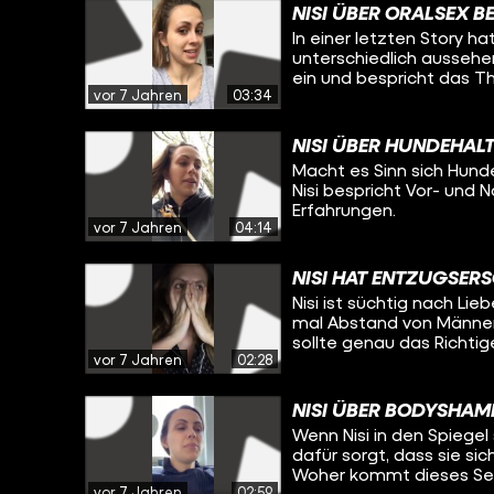
NISI ÜBER ORALSEX B
In einer letzten Story ha
unterschiedlich aussehen
ein und bespricht das T
vor 7 Jahren
03:34
NISI ÜBER HUNDEHAL
Macht es Sinn sich Hun
Nisi bespricht Vor- und 
Erfahrungen.
vor 7 Jahren
04:14
NISI HAT ENTZUGSER
Nisi ist süchtig nach Lieb
mal Abstand von Männern
sollte genau das Richtige
vor 7 Jahren
02:28
sehr einfach.
NISI ÜBER BODYSHAM
Wenn Nisi in den Spiegel 
dafür sorgt, dass sie sic
Woher kommt dieses Selb
vor 7 Jahren
02:59