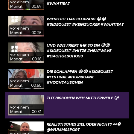
vor einem
#WHATIEAT
Monat
00:59
WIESO IST DAS SO KRASS 😭😭
#SIDEQUEST #KEINZUCKER #WHATIEAT
vor einem
Monat
00:25
UND WAS FRIERT IHR SO EIN 🥲🥲
#SIDEQUEST #HITZE #HEATWAVE
vor einem
#DACHGESCHOSS
Monat
00:18
DIE SCHLAPPEN 😭😭 #SIDEQUEST
#FESTIVAL #HURRICANE
vor einem
#HOCHTAUSCHEN
Monat
00:50
TUT BISSCHEN WEH MITTLERWEILE 🥲
vor einem
Monat
00:31
REALISTISCHES ZIEL ODER NICHT? 👀⚽️
@WUMMSSPORT
vor einem