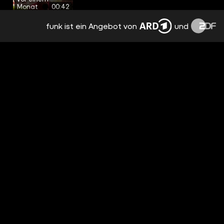
Monat
00:42
funk ist ein Angebot von
und
DARF MAN SO? 🫪🫪 #SIDEQUEST
#CHALLENGE #BAREFEET #BARFUSS
vor 2 Monaten
00:45
VLLT NÄCHSTES MAL LIEBER IM SALAT
ALS AUF GESICHT? 🥲
vor 2 Monaten
00:41
IN DEM LADEN WAR SO UNANGENEHM 😵‍💫
#SIDEQUEST #BH #BHFINDEN #BRA
#FITTING
vor 2 Monaten
00:46
TRAGE ICH SEIT JAHREN DIE FALSCHE
BH-GRÖSSE 🫪😭 #SIDEQUEST #BH #BRA #
BHGROESSE
vor 2 Monaten
00:48
MUSSTE DAS EINFACH AUCH
PROBIEREN??😮 #SIDEQUEST
#CHALLENGE #BUTTERTREND #BUTTER