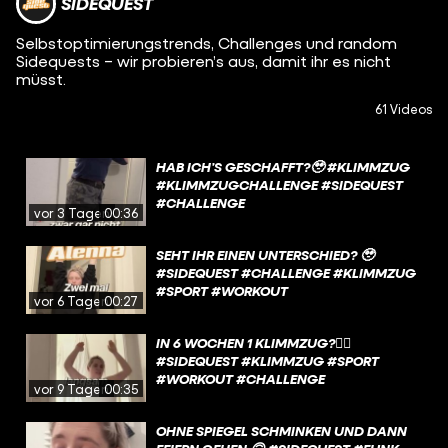
SIDEQUEST
Selbstoptimierungstrends, Challenges und random
Sidequests – wir probieren’s aus, damit ihr es nicht
müsst.
61 Videos
HAB ICH’S GESCHAFFT?🥹 #KLIMMZUG
#KLIMMZUGCHALLENGE #SIDEQUEST
#CHALLENGE
vor 3 Tagen
00:36
SEHT IHR EINEN UNTERSCHIED? 🥹
#SIDEQUEST #CHALLENGE #KLIMMZUG
#SPORT #WORKOUT
vor 6 Tagen
00:27
IN 6 WOCHEN 1 KLIMMZUG?🫪🫪
#SIDEQUEST #KLIMMZUG #SPORT
#WORKOUT #CHALLENGE
vor 9 Tagen
00:35
OHNE SPIEGEL SCHMINKEN UND DANN