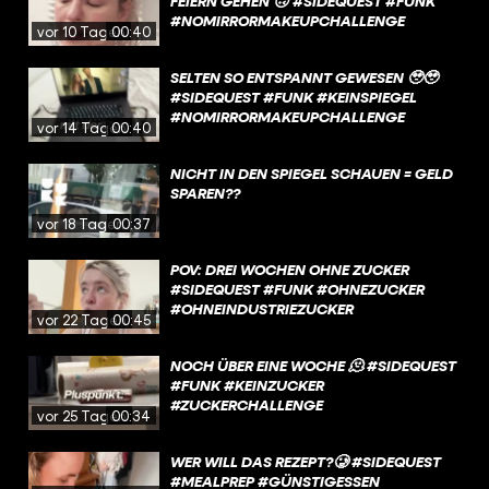
FEIERN GEHEN 🙃 #SIDEQUEST #FUNK
#NOMIRRORMAKEUPCHALLENGE
vor 10 Tagen
00:40
SELTEN SO ENTSPANNT GEWESEN 🥹🥹
#SIDEQUEST #FUNK #KEINSPIEGEL
#NOMIRRORMAKEUPCHALLENGE
vor 14 Tagen
00:40
NICHT IN DEN SPIEGEL SCHAUEN = GELD
SPAREN??
vor 18 Tagen
00:37
POV: DREI WOCHEN OHNE ZUCKER
#SIDEQUEST #FUNK #OHNEZUCKER
#OHNEINDUSTRIEZUCKER
vor 22 Tagen
00:45
NOCH ÜBER EINE WOCHE 🫠 #SIDEQUEST
#FUNK #KEINZUCKER
#ZUCKERCHALLENGE
vor 25 Tagen
00:34
WER WILL DAS REZEPT?🥲 #SIDEQUEST
#MEALPREP #GÜNSTIGESSEN