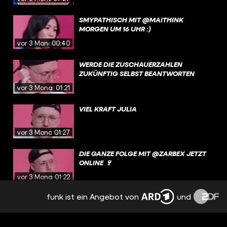
SMYPATHISCH MIT @MAITHINK
MORGEN UM 16 UHR :)
vor 3 Monaten
00:40
WERDE DIE ZUSCHAUERZAHLEN
ZUKÜNFTIG SELBST BEANTWORTEN
vor 3 Monaten
01:21
VIEL KRAFT JULIA
vor 3 Monaten
01:27
DIE GANZE FOLGE MIT @ZARBEX JETZT
ONLINE 🍷
vor 3 Monaten
01:22
funk ist ein Angebot von
und
BIST DU VÖLLIG IRRE GEWORDEN,
ZARBEX? | SMYPATHISCH
vor 3 Monaten
10:10