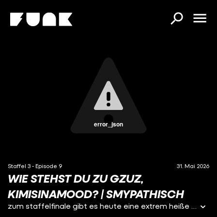
error_json
Staffel 3 - Episode 9
31. Mai 2026
WIE STEHST DU ZU GZUZ,
KIMISINAMOOD? | SMYPATHISCH
zum staffelfinale gibt es heute eine extrem heiße folge: kimisinamood ist podcasterin, rotes-kleid-ikone und eine frau, mit der ich vieles teile. in dieser folge lästern wir über niedersachsen, männer, frauen und ostdeutschland. da es sich bei kim um eine professionelle lügnerin handelt, wird sie außerdem mit unserem hochwertigen messgerät auf ihre fähigkeiten getestet. ein spaß für groß und klein! findet ihr gzuz auch hot? schreibts in die kommentare :)