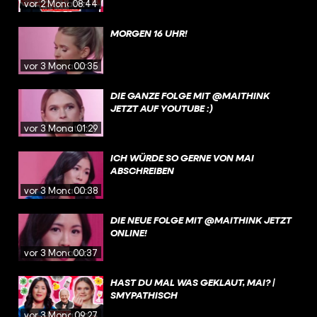
vor 2 Monaten
08:44
MORGEN 16 UHR!
vor 3 Monaten
00:35
DIE GANZE FOLGE MIT @MAITHINK
JETZT AUF YOUTUBE :)
vor 3 Monaten
01:29
ICH WÜRDE SO GERNE VON MAI
ABSCHREIBEN
vor 3 Monaten
00:38
DIE NEUE FOLGE MIT @MAITHINK JETZT
ONLINE!
vor 3 Monaten
00:37
HAST DU MAL WAS GEKLAUT, MAI? |
SMYPATHISCH
vor 3 Monaten
09:27