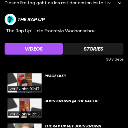
Diesen Freitag geht es los mit der ersten Insta-Live Freestyle Session! Wer der erste Gast ist, erfahrt ihr schon bald ? #therapup
THE RAP UP
„The Rap Up“ - die Freestyle Wochenschau
VIDEOS
STORIES
30 Videos
PEACE OUT!
vor 6 Jahren
00:47
JOHN KNOWN @ THE RAP UP
vor 6 Jahren
21:15
THE RAP UP MIT JOHN KNOWN