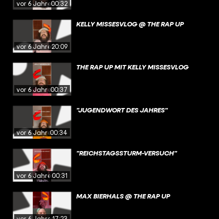
vor 6 Jahren
00:32
KELLY MISSESVLOG @ THE RAP UP
vor 6 Jahren
20:09
THE RAP UP MIT KELLY MISSESVLOG
vor 6 Jahren
00:37
"JUGENDWORT DES JAHRES"
vor 6 Jahren
00:34
"REICHSTAGSSTURM-VERSUCH"
vor 6 Jahren
00:31
MAX BIERHALS @ THE RAP UP
vor 6 Jahren
17:23