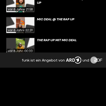
UP
vor 6 Jahren
21:58
MIC DEAL @ THE RAP UP
vor 6 Jahren
22:29
THE RAP UP MIT MIC DEAL
vor 6 Jahren
00:33
funk ist ein Angebot von
und
"ED SHEERANS VERSCHOLLENES ALBUM"
vor 6 Jahren
00:32
"WARNTAG"
vor 6 Jahren
00:32
KELLY MISSESVLOG @ THE RAP UP