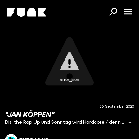
error_json
26. September 2020
"JAN KÖPPEN"
Dis’ the Rap Up und Sonntag wird Hardcore / der nächste Gast is ein echter ex Viva Moderator / Jan Köppen der Name ihr kennt ihn von Ninja Warrior / doch morgen liefert er Statements mit Worten ab Er war schon für etliche Preise nominiert / und hat schon hunderte Shows wegmoderiert / und morgen 21 Uhr ist er hier / um mit Freestyles das ganze Netz zu rasieren #funk #therapup #hiphop #freesstyle #jankoeppen #viva #ninjawarriorgermany #ninjawarrior #rap