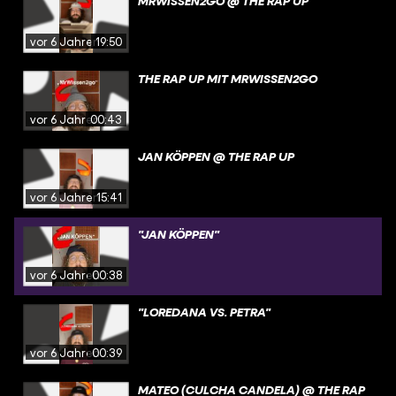
MRWISSEN2GO @ THE RAP UP
vor 6 Jahren
19:50
THE RAP UP MIT MRWISSEN2GO
vor 6 Jahren
00:43
JAN KÖPPEN @ THE RAP UP
vor 6 Jahren
15:41
"JAN KÖPPEN"
vor 6 Jahren
00:38
"LOREDANA VS. PETRA"
vor 6 Jahren
00:39
MATEO (CULCHA CANDELA) @ THE RAP