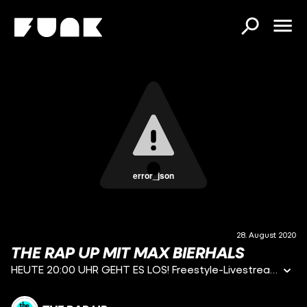
error_json
28. August 2020
THE RAP UP MIT MAX BIERHALS
HEUTE 20:00 UHR GEHT ES LOS! Freestyle-Livestream mit dem, was die Woche so los war und mit dem besten #maxbierhals! Wenn der Autor nicht gerade rappt, räumt er mit seinen Ideen auch mal den Grimme Preis für die „Lass dich überwachen Show“ vom #neomagazinroyale ab oder engagiert sich für soziale Projekte! #ehrenmann Gönnt euch!