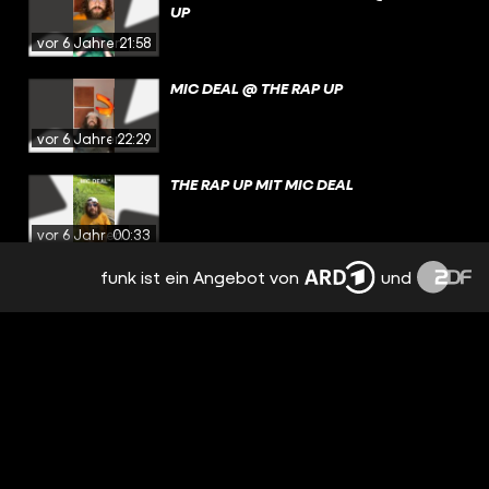
UP
vor 6 Jahren
21:58
MIC DEAL @ THE RAP UP
vor 6 Jahren
22:29
THE RAP UP MIT MIC DEAL
vor 6 Jahren
00:33
funk ist ein Angebot von
und
"ED SHEERANS VERSCHOLLENES ALBUM"
vor 6 Jahren
00:32
"WARNTAG"
vor 6 Jahren
00:32
KELLY MISSESVLOG @ THE RAP UP