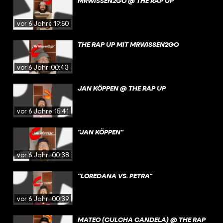
MRWISSEN2GO @ THE RAP UP
vor 6 Jahren
19:50
THE RAP UP MIT MRWISSEN2GO
vor 6 Jahren
00:43
JAN KÖPPEN @ THE RAP UP
vor 6 Jahren
15:41
"JAN KÖPPEN"
vor 6 Jahren
00:38
"LOREDANA VS. PETRA"
vor 6 Jahren
00:39
MATEO (CULCHA CANDELA) @ THE RAP