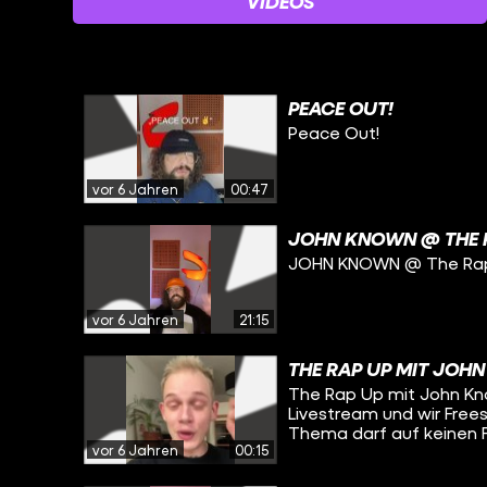
VIDEOS
PEACE OUT!
Peace Out!
vor 6 Jahren
00:47
JOHN KNOWN @ THE 
JOHN KNOWN @ The Ra
vor 6 Jahren
21:15
THE RAP UP MIT JOH
The Rap Up mit John Kn
Livestream und wir Free
Thema darf auf keinen Fa
vor 6 Jahren
00:15
rappen wir heute Abend