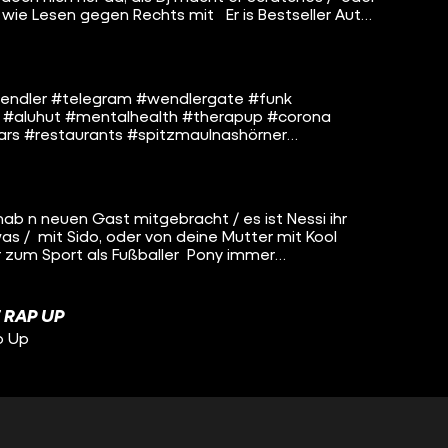
wie Lesen gegen Rechts mit Er is Bestseller Autor,
benher noch mit Deichkind auf Tour / diesen Sonntag
live Freestyle, keine recordeten Spuren
endler #telegram #wendlergate #funk
 #aluhut #mentalhealth #therapup #corona
ars #restaurants #spitzmaulnashörner
einung
hab n neuen Gast mitgebracht / es ist Nessi ihr
 was / mit Sido, oder von deine Mutter mit Kool
er zum Sport als Fußballer Pony immer
lingen / die letzte Single chartete auf Platz
g da könnt ihr sie hier sehen / wenn wir zusammen
ren #funk #rap #hiphop #nessi #koolsavas #sido
 RAP UP
r #pony #therapup #pop #scheinistbetrug
p Up
ISSEN2GO