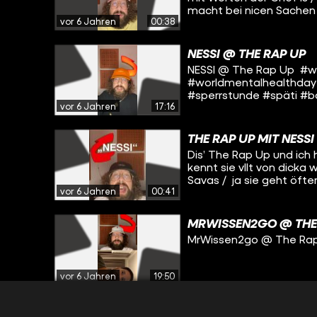
macht bei nicen Sachen 
vor 6 Jahren
00:38
litte Literatur / und ne
rappen wir hier 22 Uhr / 
NESSI @ THE RAP UP
NESSI @ The Rap Up #w
#worldmentalhealthday
#sperrstunde #späti #b
vor 6 Jahren
17:16
#bedrohtetierarten #m
THE RAP UP MIT NESSI
Dis’ The Rap Up und ich 
kennt sie vllt von dicka
Savas / ja sie geht öft
vor 6 Jahren
00:41
messerscharf wie Rasierk
vierzehn / ja und Sonnta
mit den Worten jonglie
MRWISSEN2GO @ THE
#dickawas #deinemutte
MrWissen2go @ The Ra
vor 6 Jahren
19:50
THE RAP UP MIT MRW