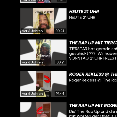
HEUTE 21 UHR
HEUTE 21 UHR
vor 6 Jahren
00:24
THE RAP UP MIT TIERS
TIERSTAR hat gerade sc
geschickt ??? Wir haben
SONNTAG 21 UHR FREEST
vor 6 Jahren
00:21
ROGER REKLESS @ TH
Roger Rekless @ The Ra
vor 6 Jahren
19:44
THE RAP UP MIT ROGE
Dis‘ The Rap Up und die 
mit Worten der Chef is /