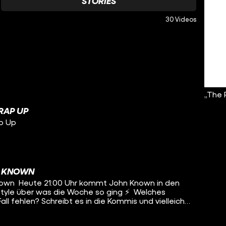
STORIES
30 Videos
„The 
RAP UP
p Up
N KNOWN
own Heute 21:00 Uhr kommt John Known in den
style über was die Woche so ging ⚡️ Welches
ll fehlen? Schreibt es in die Kommis und vielleicht
 darüber ?