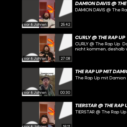
DAMION DAVIS @ THE
DAMION DAVIS @ The R
vor 6 Jahren
25:42
CURLY @ THE RAP UP
CURLY @ The Rap Up Da
nicht kommen, deshalb w
vor 6 Jahren
27:08
THE RAP UP MIT DAMI
The Rap Up mit Damion 
vor 6 Jahren
00:30
TIERSTAR @ THE RAP 
TIERSTAR @ The Rap Up
vor 6 Jahren
19:11