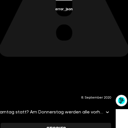
error_json
8. September 2020
Am 10. September findet der erste bundesweite Warntag statt? Am Donnerstag werden alle vorhandenen Warnmittel getestet ⚠️ also erschreckt nicht vor den Sirenen ?? Wichtige Warnmeldungen gibt es z.B. bei der Warn-App NINA, der Notfall-Informations-und Nachrichten-App vom Bundesamt für Bevölkerungsschutz und Katastrophenhilfe. #Warntag2020 #therapup #hiphop