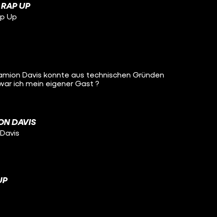
 RAP UP
ap Up
mion Davis konnte aus technischen Gründen
ar ich mein eigener Gast ?
ON DAVIS
Davis
UP