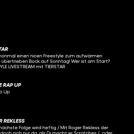
TAR
honmal einen nicen Freestyle zum aufwärmen
 übertrieben Bock auf Sonntag! Wer ist am Start?
YLE LIVESTREAM mit TIERSTAR
E RAP UP
p Up
R REKLESS
nächste Folge wird heftig / Mit Roger Rekless der
 doch nich nur da, als Dj macht er Scratches / oder