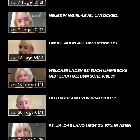
vor 7 Tagen
01:21
NEUES FANGIRL-LEVEL UNLOCKED.
vor 9 Tagen
01:02
CW IST AUCH ALL OVER MEINER FY
vor 13 Tagen
01:13
WELCHER LADEN BEI EUCH UMME ECKE
GIBT EUCH GELDWÄSCHE VIBES?
vor 15 Tagen
01:11
DEUTSCHLAND VOR CRASHOUT?
vor 20 Tagen
01:11
PS: JA, DAS LAND LIEGT ZU 97% IN ASIEN
vor 21 Tagen
01:25