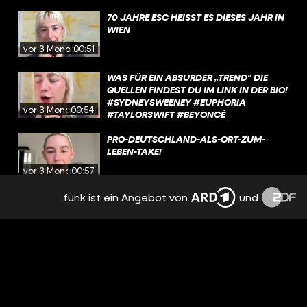
70 JAHRE ESC HEISST ES DIESES JAHR IN W
IEN
vor 3 Monaten
00:51
WAS FÜR EIN ABSURDER „TREND“ DIE
QUELLEN FINDEST DU IM LINK IN DER BIO!
#SYDNEYSWEENEY #EUPHORIA
vor 3 Monaten
00:54
#TAYLORSWIFT #BEYONCÉ
PRO-DEUTSCHLAND-ALS-ORT-ZUM-
LEBEN-TAKE!
vor 3 Monaten
00:57
funk ist ein Angebot von
und
JA ICH HAB AHNUNG VON TWITCH – SO
WIE DIE KOLLEGEN VON
@HYPECULTURE.DE, DA GIBT’S EIN
vor 4 Monaten
01:05
GANZES YOUTUBE-VIDEO, WARUM JETZT
ALLE STREAMER WERDEN WOLLEN
HAB DAMIT AUFGEHÖRT..
vor 4 Monaten
01:09