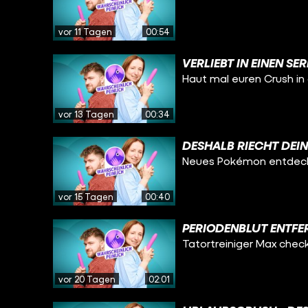
vor 11 Tagen
00:54
VERLIEBT IN EINEN S
Haut mal euren Crush in
vor 13 Tagen
00:34
DESHALB RIECHT DEIN
Neues Pokémon entdeck
vor 15 Tagen
00:40
PERIODENBLUT ENTFER
Tatortreiniger Max check
vor 20 Tagen
02:01