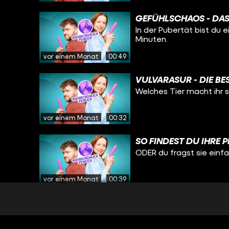
GEFÜHLSCHAOS - DAS
In der Pubertät bist du 
Minuten.
vor einem Monat
00:49
VULVARASUR - DIE BE
Welches Tier macht ihr 
vor einem Monat
00:32
SO FINDEST DU IHRE P
ODER du fragst sie ein
vor einem Monat
00:39
DESHALB RIECHT DEIN
Dein ganz persönliches 