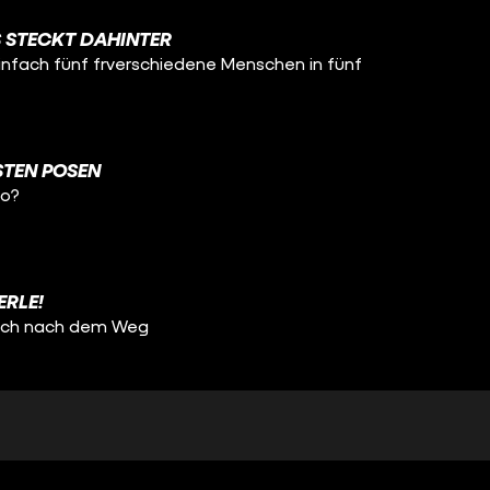
 STECKT DAHINTER
einfach fünf frverschiedene Menschen in fünf
STEN POSEN
so?
ERLE!
fach nach dem Weg
E VV!
Parfum!