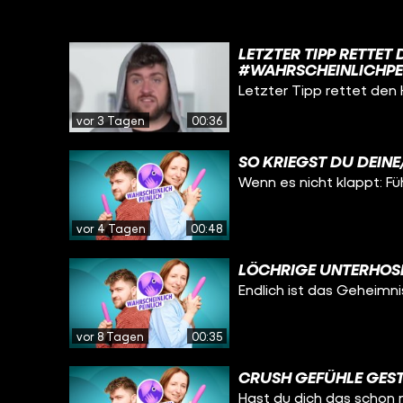
LETZTER TIPP RETTET 
#WAHRSCHEINLICHPE
#ELTERN #STREIT
Letzter Tipp rettet den 
vor 3 Tagen
00:36
SO KRIEGST DU DEINE
Wenn es nicht klappt: Fü
vor 4 Tagen
00:48
LÖCHRIGE UNTERHOS
Endlich ist das Geheimnis
vor 8 Tagen
00:35
CRUSH GEFÜHLE GEST
Hast du dich das schon 