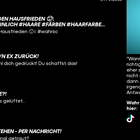
DEN HAUSFRIEDEN 🙂‍↕️
INLICH #HAARE #FÄRBEN #HAARFARBE
Hausfrieden 🙂‍↕️ #wahrsc
/N EX ZURÜCK!
"Wan
hl dich gedrückt! Du schaffst das!
richt
eher 
nicht
dann 
irgen
Antwo
E?!
 gelüftet...
Wahrs
hier:
EHEN - PER NACHRICHT!
mal getraut?