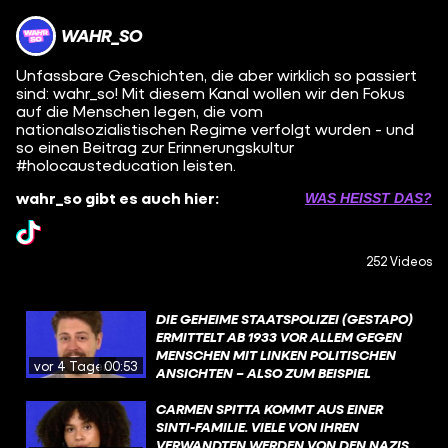
WAHR_SO
Unfassbare Geschichten, die aber wirklich so passiert
sind: wahr_so! Mit diesem Kanal wollen wir den Fokus
auf die Menschen legen, die vom
nationalsozialistischen Regime verfolgt wurden - und
so einen Beitrag zur Erinnerungskultur
#holocausteducation leisten.
wahr_so gibt es auch hier:
WAS HEISST DAS?
252 Videos
DIE GEHEIME STAATSPOLIZEI (GESTAPO)
ERMITTELT AB 1933 VOR ALLEM GEGEN
MENSCHEN MIT LINKEN POLITISCHEN
vor 4 Tagen
00:53
ANSICHTEN – ALSO ZUM BEISPIEL
KOMMUNISTEN ODER
SOZIALDEMOKRATEN. SPÄTER DANN VOR
CARMEN SPITTA KOMMT AUS EINER
ALLEM GEGEN JUDEN. DIE GESTAPO
SINTI-FAMILIE. VIELE VON IHREN
DARF PRAKTISCH ALLES – LEUTE
VERWANDTEN WERDEN VON DEN NAZIS