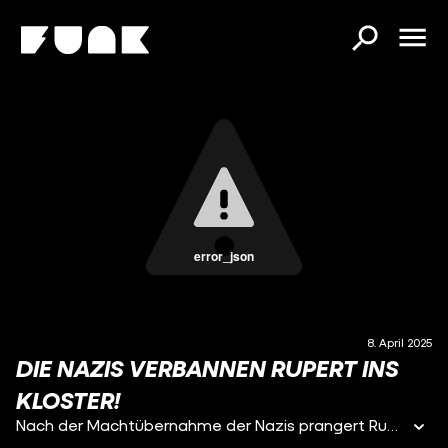
error_json
8. April 2025
DIE NAZIS VERBANNEN RUPERT INS
KLOSTER!
Nach der Machtübernahme der Nazis prangert Rupert Mayer in seinen Predigten das NS-Regime an. Rückhalt von der Kirche bekommt er nicht. Seit 1935 erhält er mehrmals Verbote zu predigen, wird verhaftet und wieder freigelassen. Sein Gesundheitszustand verschlechtert sich. Weil er sehr beliebt bei den Menschen ist, wollen die Nazis nicht, dass ihm etwas zustößt. Er soll auf andere Weise aus dem Verkehr gezogen werden. Die Nazis verbannen ihn ins Kloster Ettal. Dort hat er kaum Kontakt zur Außenwelt. Nach Kriegsende predigt er wieder. Während eines Gottesdienstes stirbt er in Folge eines Schlaganfalls.