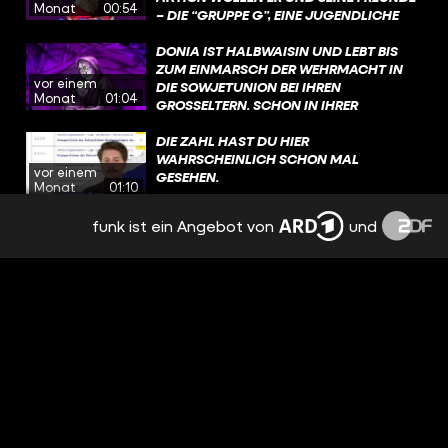
Monat
00:54
– DIE “GRUPPE G”, EINE JUGENDLICHE
#WAHRSO #FUNK #GESCHICHTE
WIDERSTANDSGRUPPE – IHREM KUMPEL
FRITZ HELFEN UND ANDERE LEUTE
DONIA IST HALBWAISIN UND LEBT BIS
WARNEN! ÜBRIGENS: NACH DEM KRIEG
ZUM EINMARSCH DER WEHRMACHT IN
vor einem
WIRD HANS ZU EINEM WICHTIGEN
DIE SOWJETUNION BEI IHREN
Monat
01:04
ZEITZEUGEN UND SETZT SICH
GROSSELTERN. SCHON IN IHRER K
LEBENSLANG FÜR ERINNERUNGSARBEIT
INDHEIT FÜHLT SIE SICH ALS EINZIGES J
EIN. #WAHRSO #GESCHICHTE #FUNK
ÜDISCHES KIND OFT EINSAM UND V
DIE ZAHL HAST DU HIER
@ZUMFEINDGEMACHT​
ERBRINGT VIEL ZEIT ALLEIN IM WALD. D
WAHRSCHEINLICH SCHON MAL
vor einem
IESE ZEIT UND DIE ERFAHRUNGEN, DIE S
GESEHEN.
Monat
01:10
IE MACHT, HELFEN IHR SPÄTER, IM WALD Z
U ÜBERLEBEN. #WAHRSO #GESCHICHTE #
funk ist ein Angebot von
und
MENSCHEN IN KISTEN?!
FUNK
vor 2 Monaten
01:11
SO FAME IST LOTTE!
vor 2 Monaten
00:51
WALERIANS HEIMWEH HAT KRASSE
FOLGEN