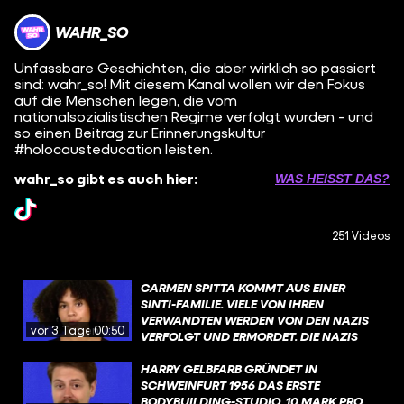
WAHR_SO
Unfassbare Geschichten, die aber wirklich so passiert
sind: wahr_so! Mit diesem Kanal wollen wir den Fokus
auf die Menschen legen, die vom
nationalsozialistischen Regime verfolgt wurden - und
so einen Beitrag zur Erinnerungskultur
#holocausteducation leisten.
wahr_so gibt es auch hier:
WAS HEISST DAS?
251 Videos
CARMEN SPITTA KOMMT AUS EINER
SINTI-FAMILIE. VIELE VON IHREN
VERWANDTEN WERDEN VON DEN NAZIS
vor 3 Tagen
00:50
VERFOLGT UND ERMORDET. DIE NAZIS
ERMORDEN ETWA 500.000 SINTI UND
ROMA. DER HINTERGRUND DER
HARRY GELBFARB GRÜNDET IN
VERFOLGUNG IST SO: ES GAB DEN
SCHWEINFURT 1956 DAS ERSTE
NATIONALSOZIALISTISCHEN WAHN
BODYBUILDING-STUDIO. 10 MARK PRO