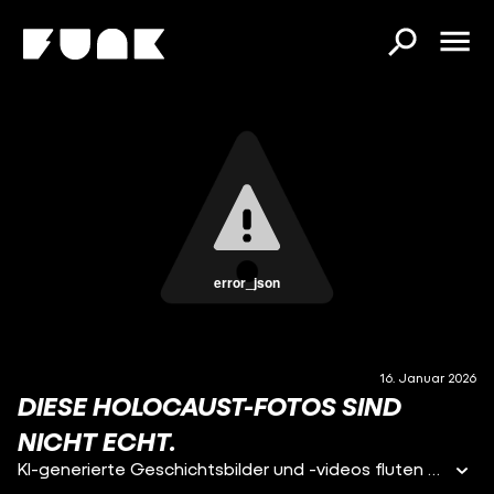
error_json
16. Januar 2026
DIESE HOLOCAUST-FOTOS SIND
NICHT ECHT.
KI-generierte Geschichtsbilder und -videos fluten gerade soziale Medien wie Instagram, TikTok und Facebook. Darunter sind auch Inhalte, die so aussehen wie historische Fotografien, aber in Wirklichkeit von einer KI gemacht worden sind. Diese Fake-Fotos können die Vorstellungen zu historischen Themen verfälsche und gerade beim Holocaust ist das Potenzial für Holocaustleugnung und Geschichtsrevisionismus hoch. Die Fotos können gefälschte Belege für geschichtsrevisionistische Erzählungen liefern oder durch die Existenz von KI-Bildern die Wahrhaftigkeit der echten Quellen infrage gestellt werden. Hinter einigen dieser KI-Geschichtsaccounts scheinen auch Creator zu stecken, die mit diesen Inhalten Geld machen wollen und sie als Köder für ihre Werbezwecke nutzen.