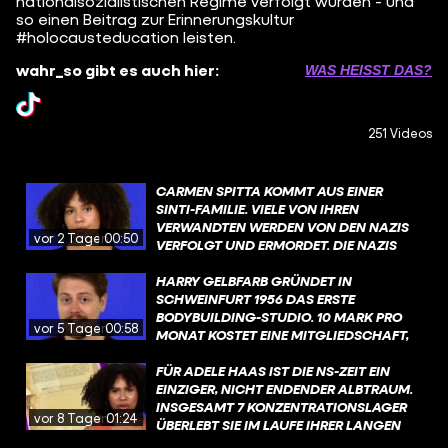
nationalsozialistischen Regime verfolgt wurden - und
so einen Beitrag zur Erinnerungskultur
#holocausteducation leisten.
wahr_so gibt es auch hier:
WAS HEISST DAS?
251 Videos
CARMEN SPITTA KOMMT AUS EINER
SINTI-FAMILIE. VIELE VON IHREN
VERWANDTEN WERDEN VON DEN NAZIS
vor 2 Tagen
00:50
VERFOLGT UND ERMORDET. DIE NAZIS
ERMORDEN ETWA 500.000 SINTI UND
ROMA. DER HINTERGRUND DER
HARRY GELBFARB GRÜNDET IN
VERFOLGUNG IST SO: ES GAB DEN
SCHWEINFURT 1956 DAS ERSTE
NATIONALSOZIALISTISCHEN WAHN
BODYBUILDING-STUDIO. 10 MARK PRO
vor 5 Tagen
00:58
EINER "RASSISCHEN REINHEIT" UND DER
MONAT KOSTET EINE MITGLIEDSCHAFT,
EINORDNUNG VON SINTI UND ROMA ALS
WAS DAMALS ZIEMLICH VIEL WAR: ETWA
„VOLKS- UND REICHSFEINDE“, DIE KEINEN
10 PROZENT EINES DAMALIGEN
FÜR ADELE HAAS IST DIE NS-ZEIT EIN
PLATZ IN DER SOGENANNTEN
LEHRLINGSGEHALTS. FINANZIELL LÄUFTS
EINZIGER, NICHT ENDENDER ALBTRAUM.
„VOLKSGEMEINSCHAFT“ HABEN.
TROTZ SEINER IDEE NICHT RICHTIG RUND
INSGESAMT 7 KONZENTRATIONSLAGER
vor 8 Tagen
01:24
FÜR HARRY. ABER: 1961 KANN ER
ÜBERLEBT SIE IM LAUFE IHRER LANGEN
TROTZDEM EIN WEITERES STUDIO IN
LEIDENSGESCHICHTE, DIE SCHON BEI