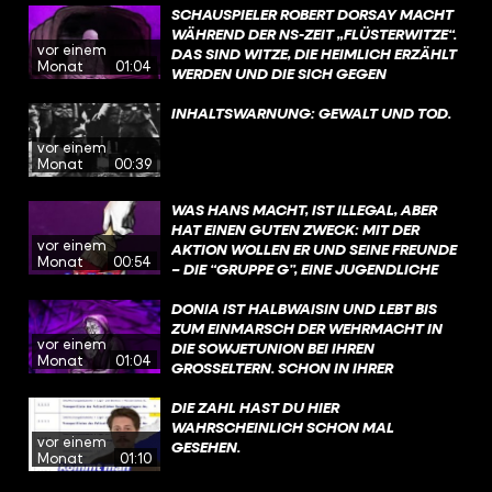
SCHAUSPIELER ROBERT DORSAY MACHT
CHINDLERS LISTE“. #WAHRSO #G
EINE ARBEIT ERHALTEN.
WÄHREND DER NS-ZEIT „FLÜSTERWITZE“.
ESCHICHTE #OSKARSCHINDLER
vor einem
DAS SIND WITZE, DIE HEIMLICH ERZÄHLT
Monat
01:04
WERDEN UND DIE SICH GEGEN
MACHTHABER RICHTEN. SIE WERDEN
NICHT LAUT AUF BÜHNEN, SONDERN
INHALTSWARNUNG: GEWALT UND TOD.
HINTER VORGEHALTENER HAND ERZÄHLT.
vor einem
MAN RISKIERT DAMIT, BESTRAFT ODER
Monat
00:39
VERHAFTET ZU WERDEN. UND TROTZDEM
KURSIERTEN DIESE WITZE WEITER. WEIL
WAS HANS MACHT, IST ILLEGAL, ABER
HUMOR DISTANZ SCHAFFT. UND WEIL
HAT EINEN GUTEN ZWECK: MIT DER
LACHEN HELFEN KANN, ANGST
vor einem
AKTION WOLLEN ER UND SEINE FREUNDE
AUSZUHALTEN. @ZUMFEINDGEMACHT​
Monat
00:54
– DIE “GRUPPE G”, EINE JUGENDLICHE
#WAHRSO #FUNK #GESCHICHTE
WIDERSTANDSGRUPPE – IHREM KUMPEL
FRITZ HELFEN UND ANDERE LEUTE
DONIA IST HALBWAISIN UND LEBT BIS
WARNEN! ÜBRIGENS: NACH DEM KRIEG
ZUM EINMARSCH DER WEHRMACHT IN
vor einem
WIRD HANS ZU EINEM WICHTIGEN
DIE SOWJETUNION BEI IHREN
Monat
01:04
ZEITZEUGEN UND SETZT SICH
GROSSELTERN. SCHON IN IHRER K
LEBENSLANG FÜR ERINNERUNGSARBEIT
INDHEIT FÜHLT SIE SICH ALS EINZIGES J
EIN. #WAHRSO #GESCHICHTE #FUNK
ÜDISCHES KIND OFT EINSAM UND V
DIE ZAHL HAST DU HIER
@ZUMFEINDGEMACHT​
ERBRINGT VIEL ZEIT ALLEIN IM WALD. D
WAHRSCHEINLICH SCHON MAL
vor einem
IESE ZEIT UND DIE ERFAHRUNGEN, DIE S
GESEHEN.
Monat
01:10
IE MACHT, HELFEN IHR SPÄTER, IM WALD Z
U ÜBERLEBEN. #WAHRSO #GESCHICHTE #