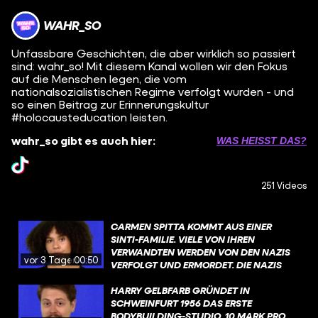
WAHR_SO
Unfassbare Geschichten, die aber wirklich so passiert
sind: wahr_so! Mit diesem Kanal wollen wir den Fokus
auf die Menschen legen, die vom
nationalsozialistischen Regime verfolgt wurden - und
so einen Beitrag zur Erinnerungskultur
#holocausteducation leisten.
wahr_so gibt es auch hier:
WAS HEISST DAS?
251 Videos
CARMEN SPITTA KOMMT AUS EINER
SINTI-FAMILIE. VIELE VON IHREN
VERWANDTEN WERDEN VON DEN NAZIS
vor 3 Tagen
00:50
VERFOLGT UND ERMORDET. DIE NAZIS
ERMORDEN ETWA 500.000 SINTI UND
ROMA. DER HINTERGRUND DER
HARRY GELBFARB GRÜNDET IN
VERFOLGUNG IST SO: ES GAB DEN
SCHWEINFURT 1956 DAS ERSTE
NATIONALSOZIALISTISCHEN WAHN
BODYBUILDING-STUDIO. 10 MARK PRO