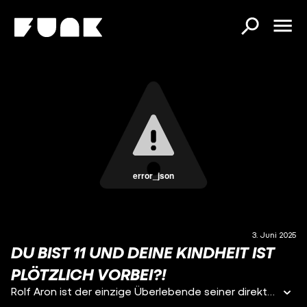
error_json
3. Juni 2025
DU BIST 11 UND DEINE KINDHEIT IST
PLÖTZLICH VORBEI?!
Rolf Aron ist der einzige Überlebende seiner direkten Familie – die aus Recklinghausen stammte. Seine Mutter, sein Vater, seine zwei Brüder, sie alle sterben in der Terrormaschine des NS. Rolf rettet nur eins: Sein Alter. Nach dem Krieg allein in der Welt, verlässt er Deutschland, tief traumatisiert. Seine Geschichte steht so exemplarisch für das Schicksal vieler jüdischer Überlebender.