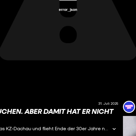
error_json
31. Juli 2025
CHEN. ABER DAMIT HAT ER NICHT
Der jüdische Deutsche Lothar Herrmann überlebt das KZ-Dachau und flieht Ende der 30er Jahre nach Argentinien. Was er damals nicht wissen konnte: Jahre später würde einer der ranghöchsten NS-Verbrecher – Adolf Eichmann – ganz in seiner Nähe leben. Das findet er erst heraus, als seine Tochter Silvia ihm von ihrer Kinobekanntschaft Klaus erzählt. Und turns out: Klaus ist der Sohn von Adolf Eichmann. Die Eichmann Söhne leben damals unter ihrem echten Namen in Argentinien und besuchen eine deutsche Schule. Lothar wendet sich mit seinem Verdacht, Familie Eichmann aufgespürt zu haben, an Generalstaatanwalt Fritz Bauer und gibt somit einen der entscheidenden Hinweise zur Ergreifung des wohl bekanntesten „Schreibtischtäters“ der NS-Zeit.