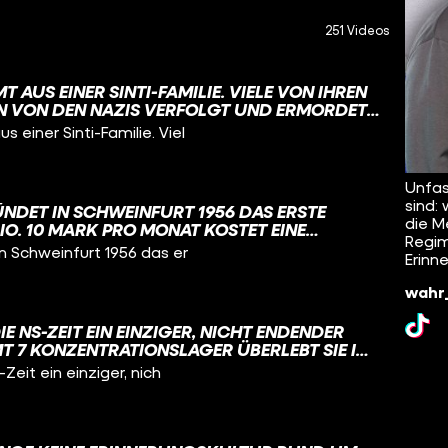
251 Videos
 AUS EINER SINTI-FAMILIE. VIELE VON IHREN
 VON DEN NAZIS VERFOLGT UND ERMORDET.
ETWA 500.000 SINTI UND ROMA. DER
einer Sinti-Familie. Viel
RFOLGUNG IST SO: ES GAB DEN
CHEN WAHN EINER "RASSISCHEN REINHEIT"
 VON SINTI UND ROMA ALS „VOLKS- UND
Unfas
KEINEN PLATZ IN DER SOGENANNTEN
sind:
NDET IN SCHWEINFURT 1956 DAS ERSTE
T“ HABEN.
die M
O. 10 MARK PRO MONAT KOSTET EINE
Regim
 DAMALS ZIEMLICH VIEL WAR: ETWA 10
n Schweinfurt 1956 das er
Erinn
IGEN LEHRLINGSGEHALTS. FINANZIELL
 IDEE NICHT RICHTIG RUND FÜR HARRY. ABER:
wahr_
EM EIN WEITERES STUDIO IN NÜRNBERG
IGE GYM-HYPE BEGINNT ABER ERST MIT
IE NS-ZEIT EIN EINZIGER, NICHT ENDENDER
GGER IN DEN 1960ERN. #GYM #GESCHICHTE
T 7 KONZENTRATIONSLAGER ÜBERLEBT SIE IM
UNK​ @KNOWANDGROW_FUNK​
LEIDENSGESCHICHTE, DIE SCHON BEI IHRER
Zeit ein einziger, nich
N ZU DIESEM ZEITPUNKT, IM JAHR 1907,
M JEMAND, WAS INTERGESCHLECHTLICHKEIT
T. NÄMLICH, DASS MENSCHEN GEBOREN
NE DASS IHRE GESCHLECHTSMERKMALE