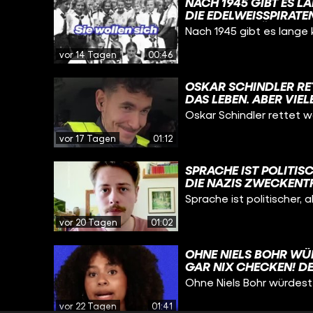
NACH 1945 GIBT ES 
EINDEUTIG WEIBLICH 
DIE EDELWEISSPIRATEN
RTHOLOMÄUS „BARTHE
Nach 1945 gibt es lange 
N AKTEN DER JUSTIZB
D ES WIRD AUCH NACH
vor 14 Tagen
00:46
CH BEI DEN AKTIVITÄT
HALTEN ODER WIDERS
OSKAR SCHINDLER RE
M VON WIDERSTAND G
DAS LEBEN. ABER VIE
ELWEISSPIRATEN #WA
DEUTSCHER SPION UND
Oskar Schindler rettet w
ALLEM ZWEI DINGE: G
AFFÄREN HABEN, OBWO
vor 17 Tagen
01:12
JAHREN GEHT ER NAC
EIGENTLICH JUDEN GE
SPRACHE IST POLITISC
ILLIGE ARBEITSKRÄFT
DIE NAZIS ZWECKENT
OLOCAUST IST SCHREC
IM ALLTAG. NIEMAND 
Sprache ist politischer, 
HR AUSZUBEUTEN, SON
DEN HINTERGRUND E
E ER DAS GESCHAFFT H
ENTSCHEIDEN, OB MAN
vor 20 Tagen
01:02
KANNTEN FILM: „SCHI
ENTSCHEIDET. #GESC
SKARSCHINDLER
OHNE NIELS BOHR WÜ
GAR NIX CHECKEN! DE
VERSUCHT HAT ZU ER
Ohne Niels Bohr würdest 
AUFGEBAUT IST, IST 
PHYSIK-HATER VERSTEH
vor 22 Tagen
01:41