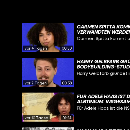
CARMEN SPITTA KOMMT
VERWANDTEN WERDEN
DIE NAZIS ERMORDEN 
Carmen Spitta kommt aus 
HINTERGRUND DER VE
NATIONALSOZIALISTIS
vor 4 Tagen
00:50
UND DER EINORDNUNG
REICHSFEINDE“, DIE 
HARRY GELBFARB GRÜ
„VOLKSGEMEINSCHAF
BODYBUILDING-STUDI
MITGLIEDSCHAFT, WAS
Harry Gelbfarb gründet i
PROZENT EINES DAMAL
LÄUFTS TROTZ SEINER
vor 7 Tagen
00:58
1961 KANN ER TROTZD
GRÜNDEN. DER RICHT
FÜR ADELE HAAS IST D
ARNOLD SCHWARZENE
ALBTRAUM. INSGESAM
#BODYBUILDING @F
LAUFE IHRER LANGEN 
Für Adele Haas ist die NS-
GEBURT BEGINNT. DEN
VERSTEHT NOCH KAU
vor 10 Tagen
01:24
EIGENTLICH BEDEUTE
WERDEN KÖNNEN, OH