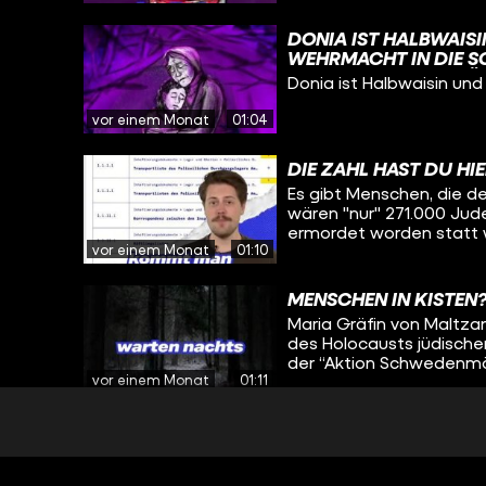
LEBENSLANG FÜR ERI
#GESCHICHTE #FUNK
DONIA IST HALBWAISI
WEHRMACHT IN DIE SO
N IHRER KINDHEIT FÜH
Donia ist Halbwaisin und
FT EINSAM UND VERBRI
ND DIE ERFAHRUNGEN, 
vor einem Monat
01:04
ALD ZU ÜBERLEBEN.
DIE ZAHL HAST DU H
Es gibt Menschen, die de
wären "nur" 271.000 Jud
ermordet worden statt w
vor einem Monat
01:10
Jüdinnen und Juden. Die
Originaldokument vom In
Dokument, dass das jewe
MENSCHEN IN KISTEN?
beurkundeten Sterbefälle 
Maria Gräfin von Maltza
Konzentrationslager dor
des Holocausts jüdisch
vergessen, dass nur in 
der “Aktion Schwedenmöb
worden ist. Die Dunkelzif
vor einem Monat
01:11
verstecken und aus Naz
Dokument, was die Todes
listet. Es gibt aber hu
denen es hervorgeht. Am
SO FAME IST LOTTE!
Todeslager.
Lotte Laserstein hatte e
ersten Frauen überhaupt