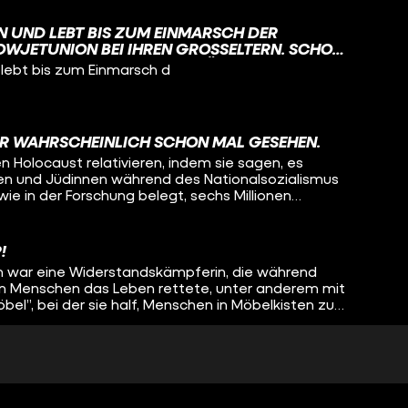
NNERUNGSARBEIT EIN. #WAHRSO
 @ZUMFEINDGEMACHT​
N UND LEBT BIS ZUM EINMARSCH DER
WJETUNION BEI IHREN GROSSELTERN. SCHON I
LT SIE SICH ALS EINZIGES JÜDISCHES KIND O
 lebt bis zum Einmarsch d
NGT VIEL ZEIT ALLEIN IM WALD. DIESE ZEIT U
DIE SIE MACHT, HELFEN IHR SPÄTER, IM W
 #WAHRSO #GESCHICHTE #FUNK
IER WAHRSCHEINLICH SCHON MAL GESEHEN.
n Holocaust relativieren, indem sie sagen, es
en und Jüdinnen während des Nationalsozialismus
ie in der Forschung belegt, sechs Millionen
 Holocaustleugner beziehen sich auf das
ternational Red Cross, Arolsen West Germany. Ein
ilige Konzentrationslager und die Anzahl der
!
listet. Das Problem: Es sind längst nicht alle
n war eine Widerstandskämpferin, die während
t aufgelistet. Außerdem dürfen wir nicht
en Menschen das Leben rettete, unter anderem mit
den wenigsten Fälle eine Sterbeurkunde ausgestellt
el”, bei der sie half, Menschen in Möbelkisten zu
fer ist also viel höher. Grundsätzlich gibt es kein
i-Deutschland herauszuschmuggeln.
fälle aller Vernichtungs- und Konzentrationslager
nderttausende Seiten von NS-Dokumenten, aus
 Genausten sind die Transportlisten in die
in einzigartiges Talent zum Malen, als eine der
 wurde sie als Malerin ausgebildet und wurde früh