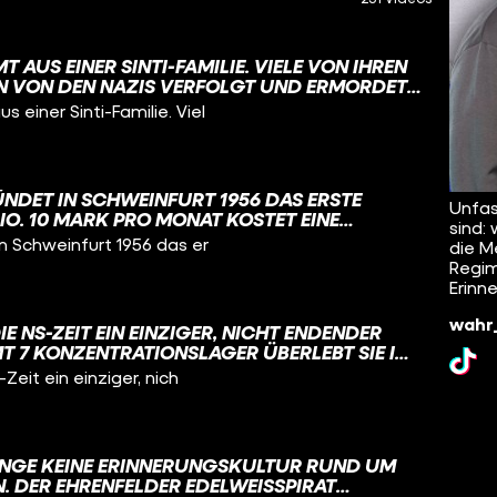
 AUS EINER SINTI-FAMILIE. VIELE VON IHREN
 VON DEN NAZIS VERFOLGT UND ERMORDET.
ETWA 500.000 SINTI UND ROMA. DER
einer Sinti-Familie. Viel
RFOLGUNG IST SO: ES GAB DEN
CHEN WAHN EINER "RASSISCHEN REINHEIT"
 VON SINTI UND ROMA ALS „VOLKS- UND
KEINEN PLATZ IN DER SOGENANNTEN
NDET IN SCHWEINFURT 1956 DAS ERSTE
T“ HABEN.
Unfas
O. 10 MARK PRO MONAT KOSTET EINE
sind:
 DAMALS ZIEMLICH VIEL WAR: ETWA 10
n Schweinfurt 1956 das er
die M
IGEN LEHRLINGSGEHALTS. FINANZIELL
Regim
 IDEE NICHT RICHTIG RUND FÜR HARRY. ABER:
Erinn
EM EIN WEITERES STUDIO IN NÜRNBERG
IGE GYM-HYPE BEGINNT ABER ERST MIT
wahr_
IE NS-ZEIT EIN EINZIGER, NICHT ENDENDER
GGER IN DEN 1960ERN. #GYM #GESCHICHTE
T 7 KONZENTRATIONSLAGER ÜBERLEBT SIE IM
UNK​ @KNOWANDGROW_FUNK​
LEIDENSGESCHICHTE, DIE SCHON BEI IHRER
Zeit ein einziger, nich
N ZU DIESEM ZEITPUNKT, IM JAHR 1907,
M JEMAND, WAS INTERGESCHLECHTLICHKEIT
T. NÄMLICH, DASS MENSCHEN GEBOREN
NE DASS IHRE GESCHLECHTSMERKMALE
LANGE KEINE ERINNERUNGSKULTUR RUND UM
ODER EINDEUTIG MÄNNLICH SIND.
. DER EHRENFELDER EDELWEISSPIRAT BA