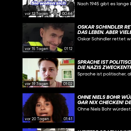
RTHOLOMÄUS „BARTHE
Nach 1945 gibt es lange 
N AKTEN DER JUSTIZB
D ES WIRD AUCH NACH
vor 12 Tagen
00:46
CH BEI DEN AKTIVITÄT
HALTEN ODER WIDERS
OSKAR SCHINDLER RE
M VON WIDERSTAND G
DAS LEBEN. ABER VIE
ELWEISSPIRATEN #WA
DEUTSCHER SPION UND
Oskar Schindler rettet w
ALLEM ZWEI DINGE: G
AFFÄREN HABEN, OBWO
vor 15 Tagen
01:12
JAHREN GEHT ER NAC
EIGENTLICH JUDEN GE
SPRACHE IST POLITISC
ILLIGE ARBEITSKRÄFT
DIE NAZIS ZWECKENT
OLOCAUST IST SCHREC
IM ALLTAG. NIEMAND 
Sprache ist politischer, 
HR AUSZUBEUTEN, SON
DEN HINTERGRUND E
E ER DAS GESCHAFFT H
ENTSCHEIDEN, OB MAN
vor 19 Tagen
01:02
KANNTEN FILM: „SCHI
ENTSCHEIDET. #GESC
SKARSCHINDLER
OHNE NIELS BOHR WÜ
GAR NIX CHECKEN! DE
VERSUCHT HAT ZU ER
Ohne Niels Bohr würdest 
AUFGEBAUT IST, IST 
PHYSIK-HATER VERSTEH
vor 20 Tagen
01:41
GRÖSSTEN FORSCHER Ü
OBELPREIS FÜR SEINE