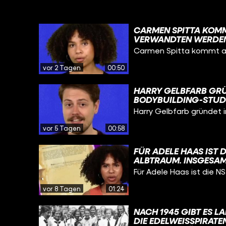
CARMEN SPITTA KOMMT
VERWANDTEN WERDEN
DIE NAZIS ERMORDEN 
Carmen Spitta kommt aus 
HINTERGRUND DER VE
NATIONALSOZIALISTIS
vor 2 Tagen
00:50
UND DER EINORDNUNG
REICHSFEINDE“, DIE 
HARRY GELBFARB GRÜ
„VOLKSGEMEINSCHAF
BODYBUILDING-STUDI
MITGLIEDSCHAFT, WAS
Harry Gelbfarb gründet i
PROZENT EINES DAMAL
LÄUFTS TROTZ SEINER
vor 5 Tagen
00:58
1961 KANN ER TROTZD
GRÜNDEN. DER RICHT
FÜR ADELE HAAS IST D
ARNOLD SCHWARZENE
ALBTRAUM. INSGESAM
#BODYBUILDING @F
LAUFE IHRER LANGEN 
Für Adele Haas ist die NS-
GEBURT BEGINNT. DEN
VERSTEHT NOCH KAU
vor 8 Tagen
01:24
EIGENTLICH BEDEUTE
WERDEN KÖNNEN, OH
NACH 1945 GIBT ES 
EINDEUTIG WEIBLICH 
DIE EDELWEISSPIRATEN