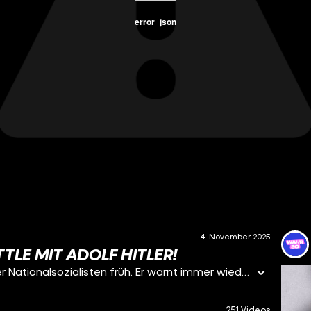
error_json
4. November 2025
TTLE MIT ADOLF HITLER!
Hans Litten ist Anwalt und durchschaut den Plan der Nationalsozialisten früh. Er warnt immer wieder vor der Machtergreifung und vertritt Opfer nationalsozialistischer Überfälle. In einem Gerichtsprozess 1931 legt er sich sogar mit Hitler an und setzt ihn im Kreuzverhör unter Druck – da ist Litten gerade mal 27 Jahre alt. Doch sein Erfolg hat schlimme Konsequenzen. Denn von da an wird Litten von der NSDAP bekämpft. Noch in der Nacht des Reichstagsbrandes 1933 wird er verhaftet. Nach jahrelangen Misshandlungen nimmt er sich 1938 das Leben. Heute ist er als ‚Anwalt, der Hitler bloßstellte‘ bekannt.
251 Videos