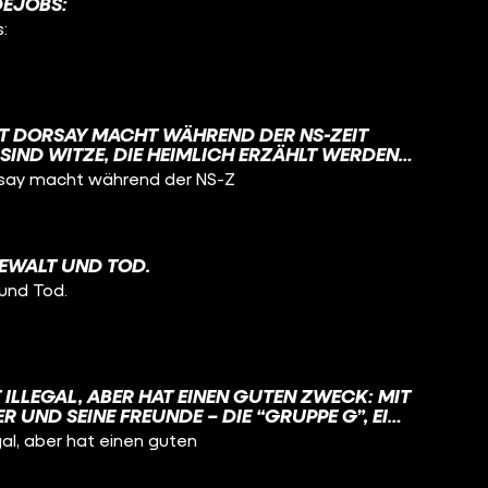
DEJOBS:
:
T DORSAY MACHT WÄHREND DER NS-ZEIT
 SIND WITZE, DIE HEIMLICH ERZÄHLT WERDEN
 MACHTHABER RICHTEN. SIE WERDEN NICHT
rsay macht während der NS-Z
ONDERN HINTER VORGEHALTENER HAND
RT DAMIT, BESTRAFT ODER VERHAFTET ZU
M KURSIERTEN DIESE WITZE WEITER. WEIL
FFT. UND WEIL LACHEN HELFEN KANN, ANGST
EWALT UND TOD.
FEINDGEMACHT​ #WAHRSO #FUNK
und Tod.
 ILLEGAL, ABER HAT EINEN GUTEN ZWECK: MIT
R UND SEINE FREUNDE – DIE “GRUPPE G”, EINE
TANDSGRUPPE – IHREM KUMPEL FRITZ
gal, aber hat einen guten
LEUTE WARNEN! ÜBRIGENS: NACH DEM KRIEG
 WICHTIGEN ZEITZEUGEN UND SETZT SICH