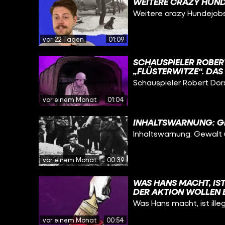
WEITERE CRAZY HUN
Weitere crazy Hundejobs
vor 22 Tagen
01:09
SCHAUSPIELER ROBER
„FLÜSTERWITZE“. DAS
UND DIE SICH GEGEN
Schauspieler Robert Do
LAUT AUF BÜHNEN, S
ERZÄHLT. MAN RISKIE
vor einem Monat
01:04
WERDEN. UND TROTZDE
HUMOR DISTANZ SCHA
INHALTSWARNUNG: G
AUSZUHALTEN. @ZUM
Inhaltswarnung: Gewalt 
#GESCHICHTE
vor einem Monat
00:39
WAS HANS MACHT, IST
DER AKTION WOLLEN E
JUGENDLICHE WIDERS
Was Hans macht, ist ille
HELFEN UND ANDERE 
WIRD HANS ZU EINEM
vor einem Monat
00:54