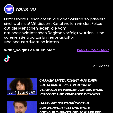
WAHR_SO
Unfassbare Geschichten, die aber wirklich so passiert
sind: wahr_so! Mit diesem Kanal wollen wir den Fokus
auf die Menschen legen, die vom
nationalsozialistischen Regime verfolgt wurden - und
so einen Beitrag zur Erinnerungskultur
#holocausteducation leisten.
wahr_so gibt es auch hier:
WAS HEISST DAS?
251 Videos
CARMEN SPITTA KOMMT AUS EINER
SINTI-FAMILIE. VIELE VON IHREN
VERWANDTEN WERDEN VON DEN NAZIS
vor 4 Tagen
00:50
VERFOLGT UND ERMORDET. DIE NAZIS
ERMORDEN ETWA 500.000 SINTI UND
ROMA. DER HINTERGRUND DER
HARRY GELBFARB GRÜNDET IN
VERFOLGUNG IST SO: ES GAB DEN
SCHWEINFURT 1956 DAS ERSTE
NATIONALSOZIALISTISCHEN WAHN
BODYBUILDING-STUDIO. 10 MARK PRO