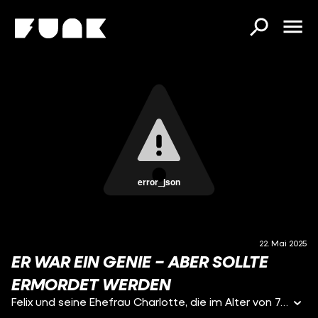
error_json
22. Mai 2025
ER WAR EIN GENIE – ABER SOLLTE
ERMORDET WERDEN
Felix und seine Ehefrau Charlotte, die im Alter von 74 und 69 Jahren Suizid begehen, um den Nazis zuvorzukommen, wurden als Juden verfolgt. Ihr Stolperstein liegt in Bonn. Felix Hausdorff hatte dort eine Karriere als Mathematik-Professor hinter sich und war zudem als Schriftsteller erfolgreich.