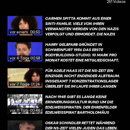
251 Videos
CARMEN SPITTA KOMMT AUS EINER
SINTI-FAMILIE. VIELE VON IHREN
VERWANDTEN WERDEN VON DEN NAZIS
vor einem Tag
00:50
VERFOLGT UND ERMORDET. DIE NAZIS
ERMORDEN ETWA 500.000 SINTI UND
ROMA. DER HINTERGRUND DER
HARRY GELBFARB GRÜNDET IN
VERFOLGUNG IST SO: ES GAB DEN
SCHWEINFURT 1956 DAS ERSTE
NATIONALSOZIALISTISCHEN WAHN
BODYBUILDING-STUDIO. 10 MARK PRO
vor 4 Tagen
00:58
EINER "RASSISCHEN REINHEIT" UND DER
MONAT KOSTET EINE MITGLIEDSCHAFT,
EINORDNUNG VON SINTI UND ROMA ALS
WAS DAMALS ZIEMLICH VIEL WAR: ETWA
„VOLKS- UND REICHSFEINDE“, DIE KEINEN
10 PROZENT EINES DAMALIGEN
FÜR ADELE HAAS IST DIE NS-ZEIT EIN
PLATZ IN DER SOGENANNTEN
LEHRLINGSGEHALTS. FINANZIELL LÄUFTS
EINZIGER, NICHT ENDENDER ALBTRAUM.
„VOLKSGEMEINSCHAFT“ HABEN.
TROTZ SEINER IDEE NICHT RICHTIG RUND
INSGESAMT 7 KONZENTRATIONSLAGER
vor 7 Tagen
01:24
FÜR HARRY. ABER: 1961 KANN ER
ÜBERLEBT SIE IM LAUFE IHRER LANGEN
TROTZDEM EIN WEITERES STUDIO IN
LEIDENSGESCHICHTE, DIE SCHON BEI
NÜRNBERG GRÜNDEN. DER RICHTIGE
IHRER GEBURT BEGINNT. DENN ZU
NACH 1945 GIBT ES LANGE KEINE
GYM-HYPE BEGINNT ABER ERST MIT
DIESEM ZEITPUNKT, IM JAHR 1907,
ERINNERUNGSKULTUR RUND UM DIE
ARNOLD SCHWARZENEGGER IN DEN
VERSTEHT NOCH KAUM JEMAND, WAS
EDELWEISSPIRATEN. DER EHRENFELDER E
vor 11 Tagen
00:46
1960ERN. #GYM #GESCHICHTE
INTERGESCHLECHTLICHKEIT EIGENTLICH
DELWEISSPIRAT BARTHOLOMÄUS „B
#BODYBUILDING @FUNK​
BEDEUTET. NÄMLICH, DASS MENSCHEN
ARTHEL“ SCHINK WIRD 1978 NOCH IM
@KNOWANDGROW_FUNK​
GEBOREN WERDEN KÖNNEN, OHNE DASS
MER IN DEN AKTEN DER JU
OSKAR SCHINDLER RETTET WÄHREND
IHRE GESCHLECHTSMERKMALE
STIZBEHÖRDEN ALS „KRIMINELLER“ GE
DER NS-ZEIT VIELEN JUDEN DAS LEBEN.