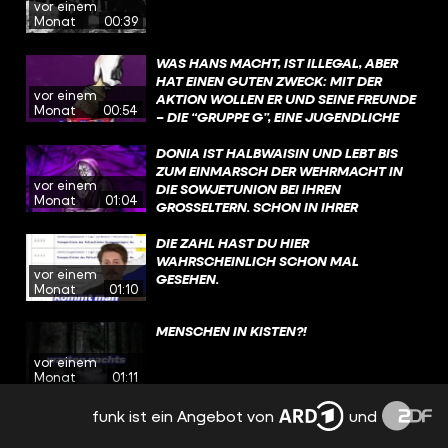
vor einem
MAN RISKIERT DAMIT, BESTRAFT ODER
Monat
00:39
VERHAFTET ZU WERDEN. UND TROTZDEM
KURSIERTEN DIESE WITZE WEITER. WEIL
WAS HANS MACHT, IST ILLEGAL, ABER
HUMOR DISTANZ SCHAFFT. UND WEIL
HAT EINEN GUTEN ZWECK: MIT DER
LACHEN HELFEN KANN, ANGST
vor einem
AKTION WOLLEN ER UND SEINE FREUNDE
AUSZUHALTEN. @ZUMFEINDGEMACHT​
Monat
00:54
– DIE “GRUPPE G”, EINE JUGENDLICHE
#WAHRSO #FUNK #GESCHICHTE
WIDERSTANDSGRUPPE – IHREM KUMPEL
FRITZ HELFEN UND ANDERE LEUTE
DONIA IST HALBWAISIN UND LEBT BIS
WARNEN! ÜBRIGENS: NACH DEM KRIEG
ZUM EINMARSCH DER WEHRMACHT IN
vor einem
WIRD HANS ZU EINEM WICHTIGEN
DIE SOWJETUNION BEI IHREN
Monat
01:04
ZEITZEUGEN UND SETZT SICH
GROSSELTERN. SCHON IN IHRER K
LEBENSLANG FÜR ERINNERUNGSARBEIT
INDHEIT FÜHLT SIE SICH ALS EINZIGES J
EIN. #WAHRSO #GESCHICHTE #FUNK
ÜDISCHES KIND OFT EINSAM UND V
DIE ZAHL HAST DU HIER
@ZUMFEINDGEMACHT​
ERBRINGT VIEL ZEIT ALLEIN IM WALD. D
WAHRSCHEINLICH SCHON MAL
vor einem
IESE ZEIT UND DIE ERFAHRUNGEN, DIE S
GESEHEN.
Monat
01:10
IE MACHT, HELFEN IHR SPÄTER, IM WALD Z
U ÜBERLEBEN. #WAHRSO #GESCHICHTE #
MENSCHEN IN KISTEN?!
FUNK
vor einem
Monat
01:11
funk ist ein Angebot von
und
SO FAME IST LOTTE!