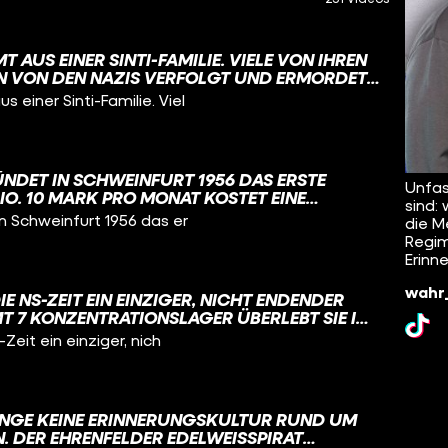
 AUS EINER SINTI-FAMILIE. VIELE VON IHREN
 VON DEN NAZIS VERFOLGT UND ERMORDET.
ETWA 500.000 SINTI UND ROMA. DER
einer Sinti-Familie. Viel
RFOLGUNG IST SO: ES GAB DEN
CHEN WAHN EINER "RASSISCHEN REINHEIT"
 VON SINTI UND ROMA ALS „VOLKS- UND
KEINEN PLATZ IN DER SOGENANNTEN
NDET IN SCHWEINFURT 1956 DAS ERSTE
T“ HABEN.
Unfas
O. 10 MARK PRO MONAT KOSTET EINE
sind:
 DAMALS ZIEMLICH VIEL WAR: ETWA 10
n Schweinfurt 1956 das er
die M
IGEN LEHRLINGSGEHALTS. FINANZIELL
Regim
 IDEE NICHT RICHTIG RUND FÜR HARRY. ABER:
Erinn
EM EIN WEITERES STUDIO IN NÜRNBERG
IGE GYM-HYPE BEGINNT ABER ERST MIT
wahr_
IE NS-ZEIT EIN EINZIGER, NICHT ENDENDER
GGER IN DEN 1960ERN. #GYM #GESCHICHTE
T 7 KONZENTRATIONSLAGER ÜBERLEBT SIE IM
UNK​ @KNOWANDGROW_FUNK​
LEIDENSGESCHICHTE, DIE SCHON BEI IHRER
Zeit ein einziger, nich
N ZU DIESEM ZEITPUNKT, IM JAHR 1907,
M JEMAND, WAS INTERGESCHLECHTLICHKEIT
T. NÄMLICH, DASS MENSCHEN GEBOREN
NE DASS IHRE GESCHLECHTSMERKMALE
LANGE KEINE ERINNERUNGSKULTUR RUND UM
ODER EINDEUTIG MÄNNLICH SIND.
. DER EHRENFELDER EDELWEISSPIRAT BA