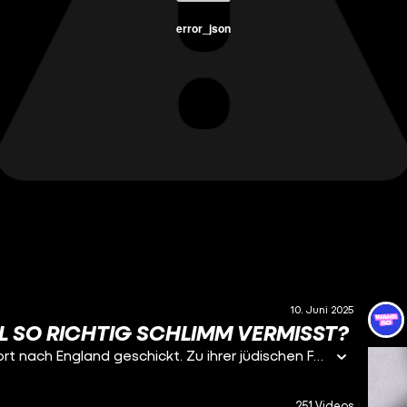
error_json
10. Juni 2025
L SO RICHTIG SCHLIMM VERMISST?
Helga Leiser (Jg. 1925) wird mit einem Kindertransport nach England geschickt. Zu ihrer jüdischen Familie hält sie bis 1942 in 300 Postkarten Kontakt – und ihre Jugend ist geprägt von großem Heimweh. Dann bricht der Kontakt ab, ihre Familie wird im KZ ermordet. Das erfährt Helga jedoch erst Mitte der 1950er.
251 Videos