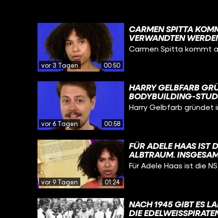
CARMEN SPITTA KOMMT
VERWANDTEN WERDEN
DIE NAZIS ERMORDEN 
Carmen Spitta kommt aus 
HINTERGRUND DER VE
NATIONALSOZIALISTIS
vor 3 Tagen
00:50
UND DER EINORDNUNG
REICHSFEINDE“, DIE 
HARRY GELBFARB GRÜ
„VOLKSGEMEINSCHAF
BODYBUILDING-STUDI
MITGLIEDSCHAFT, WAS
Harry Gelbfarb gründet i
PROZENT EINES DAMAL
LÄUFTS TROTZ SEINER
vor 6 Tagen
00:58
1961 KANN ER TROTZD
GRÜNDEN. DER RICHT
FÜR ADELE HAAS IST D
ARNOLD SCHWARZENE
ALBTRAUM. INSGESAM
#BODYBUILDING @F
LAUFE IHRER LANGEN 
Für Adele Haas ist die NS-
GEBURT BEGINNT. DEN
VERSTEHT NOCH KAU
vor 9 Tagen
01:24
EIGENTLICH BEDEUTE
WERDEN KÖNNEN, OH
NACH 1945 GIBT ES 
EINDEUTIG WEIBLICH 
DIE EDELWEISSPIRATEN