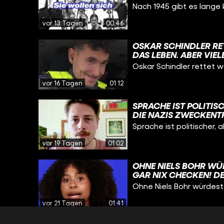
RTHOLOMÄUS „BARTHE
Nach 1945 gibt es lange 
N AKTEN DER JUSTIZB
D ES WIRD AUCH NACH
vor 13 Tagen
00:46
CH BEI DEN AKTIVITÄT
HALTEN ODER WIDERS
OSKAR SCHINDLER RE
M VON WIDERSTAND G
DAS LEBEN. ABER VIE
ELWEISSPIRATEN #WA
DEUTSCHER SPION UND
Oskar Schindler rettet w
ALLEM ZWEI DINGE: G
AFFÄREN HABEN, OBWO
vor 16 Tagen
01:12
JAHREN GEHT ER NAC
EIGENTLICH JUDEN GE
SPRACHE IST POLITISC
ILLIGE ARBEITSKRÄFT
DIE NAZIS ZWECKENT
OLOCAUST IST SCHREC
IM ALLTAG. NIEMAND 
Sprache ist politischer, 
HR AUSZUBEUTEN, SON
DEN HINTERGRUND E
E ER DAS GESCHAFFT H
ENTSCHEIDEN, OB MAN
vor 19 Tagen
01:02
KANNTEN FILM: „SCHI
ENTSCHEIDET. #GESC
SKARSCHINDLER
OHNE NIELS BOHR WÜ
GAR NIX CHECKEN! DE
VERSUCHT HAT ZU ER
Ohne Niels Bohr würdest 
AUFGEBAUT IST, IST 
PHYSIK-HATER VERSTEH
vor 21 Tagen
01:41
GRÖSSTEN FORSCHER Ü
OBELPREIS FÜR SEINE