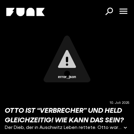
error_json
10. Juli 2025
OTTO IST “VERBRECHER” UND HELD
GLEICHZEITIG! WIE KANN DAS SEIN?
Der Dieb, der in Auschwitz Leben rettete. Otto war für die Nazis ein „Berufsverbrecher“, weil er mehr als drei Mal wegen Diebstahls hinter Gittern war. Deswegen kam er ins KZ und sollte also Funktionshäftling, auch Kapo genannt, andere Häftlinge drangsalieren. Manche Kapos machten sich zum Beispiel einen Spaß daraus, Polen in der Fäkaliengrube zu ertränken oder sie zu Tode zu prügeln. Aber Otto war anders: Er nutzte seine Rolle, um anderen Häftlingen zu helfen.