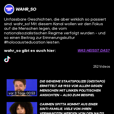
WAHR_SO
Unfassbare Geschichten, die aber wirklich so passiert
sind: wahr_so! Mit diesem Kanal wollen wir den Fokus
auf die Menschen legen, die vom
nationalsozialistischen Regime verfolgt wurden - und
so einen Beitrag zur Erinnerungskultur
#holocausteducation leisten.
wahr_so gibt es auch hier:
WAS HEISST DAS?
252 Videos
DIE GEHEIME STAATSPOLIZEI (GESTAPO)
ERMITTELT AB 1933 VOR ALLEM GEGEN
MENSCHEN MIT LINKEN POLITISCHEN
vor 3 Tagen
00:53
ANSICHTEN – ALSO ZUM BEISPIEL
KOMMUNISTEN ODER
SOZIALDEMOKRATEN. SPÄTER DANN VOR
CARMEN SPITTA KOMMT AUS EINER
ALLEM GEGEN JUDEN. DIE GESTAPO
SINTI-FAMILIE. VIELE VON IHREN
DARF PRAKTISCH ALLES – LEUTE
VERWANDTEN WERDEN VON DEN NAZIS