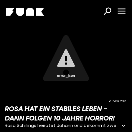
error_json
6. Mai 2025
ROSA HAT EIN STABILES LEBEN –
DANN FOLGEN 10 JAHRE HORROR!
Rosa Schillings heiratet Johann und bekommt zwei Kinder. Doch 1929 ändert sich alles. Die Familie lebt in Borneo, als Rosas Mann erm0rdet wird. Dann stirbt auch noch ihre Tochter an Malaria. Zurück in Deutschland: Rosa weint an Weihnachten so heftig, dass ihr Bruder sie in eine Anstalt einweisen lässt. Sie verliert das Sorgerecht für ihren Sohn. Dann kommen die Nazis an die Macht. 1936 wird Rosa in die Heilanstalt Galkhausen gebracht. Angeblich hat sie "paranoide Schizophrenie" - eine psychische Erkrankung. Rosa wird zeugungsunfähig gemacht und muss grausame Behandlungen über sich ergehen lassen. Schließlich wird sie ins Lager Hadamar gebracht. Und so kommt es auch. Dort wird sie getötet.