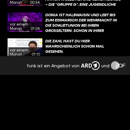
Monat
00:54
– DIE “GRUPPE G”, EINE JUGENDLICHE
#WAHRSO #FUNK #GESCHICHTE
WIDERSTANDSGRUPPE – IHREM KUMPEL
FRITZ HELFEN UND ANDERE LEUTE
DONIA IST HALBWAISIN UND LEBT BIS
WARNEN! ÜBRIGENS: NACH DEM KRIEG
ZUM EINMARSCH DER WEHRMACHT IN
vor einem
WIRD HANS ZU EINEM WICHTIGEN
DIE SOWJETUNION BEI IHREN
Monat
01:04
ZEITZEUGEN UND SETZT SICH
GROSSELTERN. SCHON IN IHRER K
LEBENSLANG FÜR ERINNERUNGSARBEIT
INDHEIT FÜHLT SIE SICH ALS EINZIGES J
EIN. #WAHRSO #GESCHICHTE #FUNK
ÜDISCHES KIND OFT EINSAM UND V
DIE ZAHL HAST DU HIER
@ZUMFEINDGEMACHT​
ERBRINGT VIEL ZEIT ALLEIN IM WALD. D
WAHRSCHEINLICH SCHON MAL
vor einem
IESE ZEIT UND DIE ERFAHRUNGEN, DIE S
GESEHEN.
Monat
01:10
IE MACHT, HELFEN IHR SPÄTER, IM WALD Z
U ÜBERLEBEN. #WAHRSO #GESCHICHTE #
funk ist ein Angebot von
und
MENSCHEN IN KISTEN?!
FUNK
vor 2 Monaten
01:11
SO FAME IST LOTTE!
vor 2 Monaten
00:51
WALERIANS HEIMWEH HAT KRASSE
FOLGEN