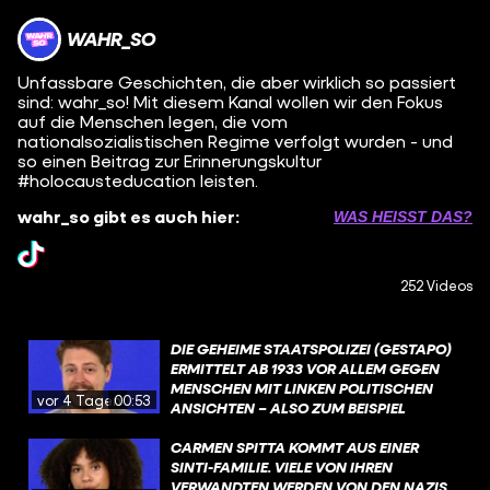
WAHR_SO
Unfassbare Geschichten, die aber wirklich so passiert
sind: wahr_so! Mit diesem Kanal wollen wir den Fokus
auf die Menschen legen, die vom
nationalsozialistischen Regime verfolgt wurden - und
so einen Beitrag zur Erinnerungskultur
#holocausteducation leisten.
wahr_so gibt es auch hier:
WAS HEISST DAS?
252 Videos
DIE GEHEIME STAATSPOLIZEI (GESTAPO)
ERMITTELT AB 1933 VOR ALLEM GEGEN
MENSCHEN MIT LINKEN POLITISCHEN
vor 4 Tagen
00:53
ANSICHTEN – ALSO ZUM BEISPIEL
KOMMUNISTEN ODER
SOZIALDEMOKRATEN. SPÄTER DANN VOR
CARMEN SPITTA KOMMT AUS EINER
ALLEM GEGEN JUDEN. DIE GESTAPO
SINTI-FAMILIE. VIELE VON IHREN
DARF PRAKTISCH ALLES – LEUTE
VERWANDTEN WERDEN VON DEN NAZIS