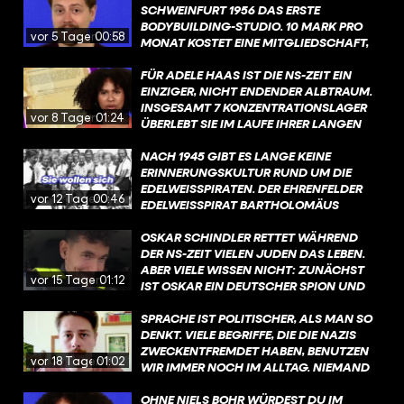
VERFOLGUNG IST SO: ES GAB DEN
SCHWEINFURT 1956 DAS ERSTE
NATIONALSOZIALISTISCHEN WAHN
BODYBUILDING-STUDIO. 10 MARK PRO
vor 5 Tagen
00:58
EINER "RASSISCHEN REINHEIT" UND DER
MONAT KOSTET EINE MITGLIEDSCHAFT,
EINORDNUNG VON SINTI UND ROMA ALS
WAS DAMALS ZIEMLICH VIEL WAR: ETWA
„VOLKS- UND REICHSFEINDE“, DIE KEINEN
10 PROZENT EINES DAMALIGEN
FÜR ADELE HAAS IST DIE NS-ZEIT EIN
PLATZ IN DER SOGENANNTEN
LEHRLINGSGEHALTS. FINANZIELL LÄUFTS
EINZIGER, NICHT ENDENDER ALBTRAUM.
„VOLKSGEMEINSCHAFT“ HABEN.
TROTZ SEINER IDEE NICHT RICHTIG RUND
INSGESAMT 7 KONZENTRATIONSLAGER
vor 8 Tagen
01:24
FÜR HARRY. ABER: 1961 KANN ER
ÜBERLEBT SIE IM LAUFE IHRER LANGEN
TROTZDEM EIN WEITERES STUDIO IN
LEIDENSGESCHICHTE, DIE SCHON BEI
NÜRNBERG GRÜNDEN. DER RICHTIGE
IHRER GEBURT BEGINNT. DENN ZU
NACH 1945 GIBT ES LANGE KEINE
GYM-HYPE BEGINNT ABER ERST MIT
DIESEM ZEITPUNKT, IM JAHR 1907,
ERINNERUNGSKULTUR RUND UM DIE
ARNOLD SCHWARZENEGGER IN DEN
VERSTEHT NOCH KAUM JEMAND, WAS
EDELWEISSPIRATEN. DER EHRENFELDER E
vor 12 Tagen
00:46
1960ERN. #GYM #GESCHICHTE
INTERGESCHLECHTLICHKEIT EIGENTLICH
DELWEISSPIRAT BARTHOLOMÄUS „B
#BODYBUILDING @FUNK​
BEDEUTET. NÄMLICH, DASS MENSCHEN
ARTHEL“ SCHINK WIRD 1978 NOCH IM
@KNOWANDGROW_FUNK​
GEBOREN WERDEN KÖNNEN, OHNE DASS
MER IN DEN AKTEN DER JU
OSKAR SCHINDLER RETTET WÄHREND
IHRE GESCHLECHTSMERKMALE
STIZBEHÖRDEN ALS „KRIMINELLER“ GE
DER NS-ZEIT VIELEN JUDEN DAS LEBEN.
EINDEUTIG WEIBLICH ODER EINDEUTIG
FÜHRT. UND ES WIRD AUCH NACH DE
ABER VIELE WISSEN NICHT: ZUNÄCHST
vor 15 Tagen
01:12
MÄNNLICH SIND.
M KRIEG NOCH DEBATTIERT, OB ES SI
IST OSKAR EIN DEUTSCHER SPION UND
CH BEI DEN AKTIVITÄTEN DER ED
MITGLIED DER NSDAP. UND: ER LIEBT VOR
ELWEISSPIRATEN UM KRIMINELLES VER
ALLEM ZWEI DINGE: GELD UND FRAUEN.
SPRACHE IST POLITISCHER, ALS MAN SO
HALTEN ODER WIDERSTAND UND – FAL
ER SOLL ZAHLREICHE AFFÄREN HABEN,
DENKT. VIELE BEGRIFFE, DIE DIE NAZIS
LS JA – UM WELCHE FORM VON WID
OBWOHL ER EIGENTLICH VERHEIRATET
ZWECKENTFREMDET HABEN, BENUTZEN
vor 18 Tagen
01:02
ERSTAND GEHANDELT HAT. #GE
IST. MIT 31 JAHREN GEHT ER NACH
WIR IMMER NOCH IM ALLTAG. NIEMAND
SCHICHTE #EDELWEISSPIRATEN #WAH
KRAKAU UND ÜBERNIMMT FABRIKEN, DIE
GILT DANN DIREKT ALS NAZI, ABER WENN
RSO @STADT.KOELN
EIGENTLICH JUDEN GEHÖREN.
MAN DEN HINTERGRUND ERSTMAL
OHNE NIELS BOHR WÜRDEST DU IM