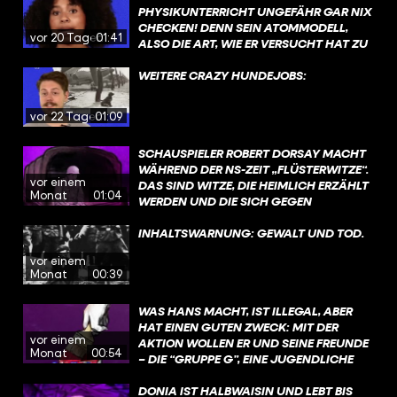
AUSSERDEM NUTZT ER SIE ALS BILLIGE A
KENNT, KANN MAN IMMER NOCH
PHYSIKUNTERRICHT UNGEFÄHR GAR NIX
RBEITSKRÄFTE AUS. DOCH I
ENTSCHEIDEN, OB MAN SICH LIEBER FÜR
CHECKEN! DENN SEIN ATOMMODELL,
vor 20 Tagen
01:41
RGENDWANN CHECKT ER: DER H
EINE ALTERNATIVE ENTSCHEIDET.
ALSO DIE ART, WIE ER VERSUCHT HAT ZU
OLOCAUST IST SCHRECKLICH. UND B
#GESCHICHTE #HISTORY #SPRACHE
ERKLÄREN, WIE ALLES UM UNS HERUM
ESCHLIESST, JUDEN NICHT MEHR AU
AUFGEBAUT IST, IST GERADE NOCH SO
WEITERE CRAZY HUNDEJOBS:
SZUBEUTEN, SONDERN VOR DEN NA
EASY, DASS DAS AUCH PHYSIK-HATER
ZIS ZU RETTEN. DAZU, WIE ER DAS GE
VERSTEHEN. NIELS BOHR GILT ALS EINER
vor 22 Tagen
01:09
SCHAFFT HAT, GIBT’S AUCH EINEN ZI
DER GRÖSSTEN FORSCHER ÜBERHAUPT U
EMLICH BEKANNTEN FILM: „S
ND ER HAT 1922 DEN NOBELPREIS FÜR S
SCHAUSPIELER ROBERT DORSAY MACHT
CHINDLERS LISTE“. #WAHRSO #G
EINE ARBEIT ERHALTEN.
WÄHREND DER NS-ZEIT „FLÜSTERWITZE“.
ESCHICHTE #OSKARSCHINDLER
vor einem
DAS SIND WITZE, DIE HEIMLICH ERZÄHLT
Monat
01:04
WERDEN UND DIE SICH GEGEN
MACHTHABER RICHTEN. SIE WERDEN
NICHT LAUT AUF BÜHNEN, SONDERN
INHALTSWARNUNG: GEWALT UND TOD.
HINTER VORGEHALTENER HAND ERZÄHLT.
vor einem
MAN RISKIERT DAMIT, BESTRAFT ODER
Monat
00:39
VERHAFTET ZU WERDEN. UND TROTZDEM
KURSIERTEN DIESE WITZE WEITER. WEIL
WAS HANS MACHT, IST ILLEGAL, ABER
HUMOR DISTANZ SCHAFFT. UND WEIL
HAT EINEN GUTEN ZWECK: MIT DER
LACHEN HELFEN KANN, ANGST
vor einem
AKTION WOLLEN ER UND SEINE FREUNDE
AUSZUHALTEN. @ZUMFEINDGEMACHT​
Monat
00:54
– DIE “GRUPPE G”, EINE JUGENDLICHE
#WAHRSO #FUNK #GESCHICHTE
WIDERSTANDSGRUPPE – IHREM KUMPEL
FRITZ HELFEN UND ANDERE LEUTE
DONIA IST HALBWAISIN UND LEBT BIS