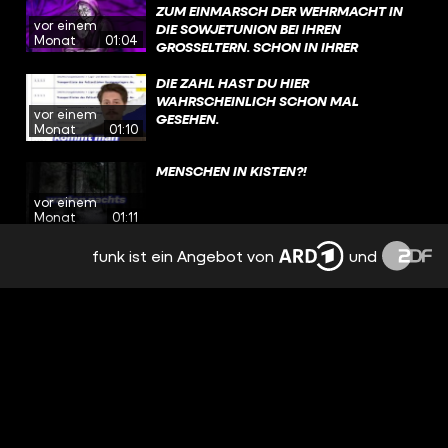
WARNEN! ÜBRIGENS: NACH DEM KRIEG
ZUM EINMARSCH DER WEHRMACHT IN
vor einem
WIRD HANS ZU EINEM WICHTIGEN
DIE SOWJETUNION BEI IHREN
Monat
01:04
ZEITZEUGEN UND SETZT SICH
GROSSELTERN. SCHON IN IHRER K
LEBENSLANG FÜR ERINNERUNGSARBEIT
INDHEIT FÜHLT SIE SICH ALS EINZIGES J
EIN. #WAHRSO #GESCHICHTE #FUNK
ÜDISCHES KIND OFT EINSAM UND V
DIE ZAHL HAST DU HIER
@ZUMFEINDGEMACHT​
ERBRINGT VIEL ZEIT ALLEIN IM WALD. D
WAHRSCHEINLICH SCHON MAL
vor einem
IESE ZEIT UND DIE ERFAHRUNGEN, DIE S
GESEHEN.
Monat
01:10
IE MACHT, HELFEN IHR SPÄTER, IM WALD Z
U ÜBERLEBEN. #WAHRSO #GESCHICHTE #
MENSCHEN IN KISTEN?!
FUNK
vor einem
Monat
01:11
funk ist ein Angebot von
und
SO FAME IST LOTTE!
vor einem
Monat
00:51
WALERIANS HEIMWEH HAT KRASSE
FOLGEN
vor 2 Monaten
00:56
IN DER SCHLANGE SIEHT SIE IHRE