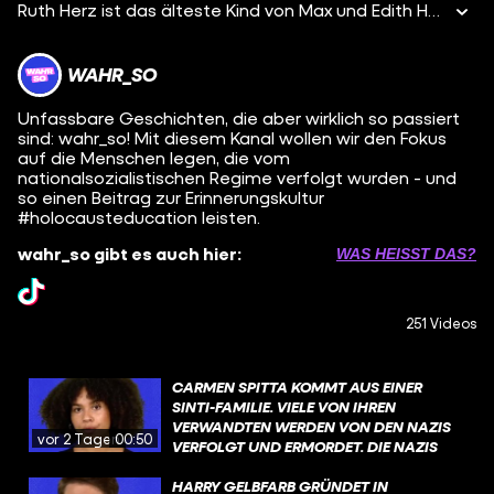
Ruth Herz ist das älteste Kind von Max und Edith Herz. Die 17-jährige aus Beuel wird 1942 in Weißrussland, ermordet. Ihre Hinterlassenschaft sind Briefe und Postkarten, die sie aus dem Internierungslager im ehemaligen Kloster Bonn-Endenich an ihren Onkel Theo geschrieben hat. Sie berichten von den Vorkommnissen im Lager, von Ängsten, Unsicherheiten und der Hoffnung auf eine bessere Zukunft.
WAHR_SO
Unfassbare Geschichten, die aber wirklich so passiert
sind: wahr_so! Mit diesem Kanal wollen wir den Fokus
auf die Menschen legen, die vom
nationalsozialistischen Regime verfolgt wurden - und
so einen Beitrag zur Erinnerungskultur
#holocausteducation leisten.
wahr_so gibt es auch hier:
WAS HEISST DAS?
251 Videos
CARMEN SPITTA KOMMT AUS EINER
SINTI-FAMILIE. VIELE VON IHREN
VERWANDTEN WERDEN VON DEN NAZIS
vor 2 Tagen
00:50
VERFOLGT UND ERMORDET. DIE NAZIS
ERMORDEN ETWA 500.000 SINTI UND
ROMA. DER HINTERGRUND DER
HARRY GELBFARB GRÜNDET IN