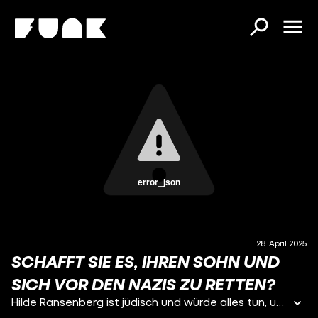
error_json
28. April 2025
SCHAFFT SIE ES, IHREN SOHN UND
SICH VOR DEN NAZIS ZU RETTEN?
Hilde Ransenberg ist jüdisch und würde alles tun, um ihren kleinen Sohn Werner vor den Nazis zu schützen. Ihr schwerkranker Mann stirbt noch vor dem Ausbruch des Zweiten Weltkriegs. Die Unterdrückung von Juden und Jüdinnen wird immer größer in Deutschland – doch 1939 schaffen Hilde und ihr kleiner Sohn das nahezu Unmögliche: Sie fliehen nach Rio de Janeiro – mit der Hoffnung auf ein sicheres Leben.