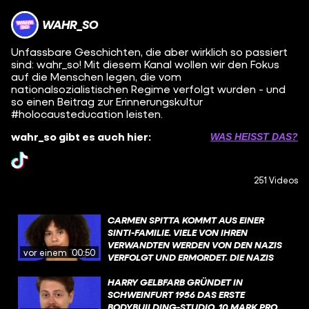
WAHR_SO
Unfassbare Geschichten, die aber wirklich so passiert
sind: wahr_so! Mit diesem Kanal wollen wir den Fokus
auf die Menschen legen, die vom
nationalsozialistischen Regime verfolgt wurden - und
so einen Beitrag zur Erinnerungskultur
#holocausteducation leisten.
wahr_so gibt es auch hier:
WAS HEISST DAS?
251 Videos
CARMEN SPITTA KOMMT AUS EINER
SINTI-FAMILIE. VIELE VON IHREN
VERWANDTEN WERDEN VON DEN NAZIS
vor einem Tag
00:50
VERFOLGT UND ERMORDET. DIE NAZIS
ERMORDEN ETWA 500.000 SINTI UND
ROMA. DER HINTERGRUND DER
HARRY GELBFARB GRÜNDET IN
VERFOLGUNG IST SO: ES GAB DEN
SCHWEINFURT 1956 DAS ERSTE
NATIONALSOZIALISTISCHEN WAHN
BODYBUILDING-STUDIO. 10 MARK PRO