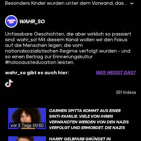
Besonders Kinder wurden unter dem Vorwand, dass es auf dem Land für sie sicherer sei, außerhalb von Ballungsräumen untergebracht und verbrachten einen wichtigen Teil ihrer Jugend in KLV-Lagern. Dort wurden sie streng von Militärs erzogen, einige Erfahrungen prägten sie fürs Leben. Allerdings blicken viele Zeitzeug:innen auch positiv darauf zurück.
WAHR_SO
Unfassbare Geschichten, die aber wirklich so passiert
sind: wahr_so! Mit diesem Kanal wollen wir den Fokus
auf die Menschen legen, die vom
nationalsozialistischen Regime verfolgt wurden - und
so einen Beitrag zur Erinnerungskultur
#holocausteducation leisten.
wahr_so gibt es auch hier:
WAS HEISST DAS?
251 Videos
CARMEN SPITTA KOMMT AUS EINER
SINTI-FAMILIE. VIELE VON IHREN
VERWANDTEN WERDEN VON DEN NAZIS
vor 3 Tagen
00:50
VERFOLGT UND ERMORDET. DIE NAZIS
ERMORDEN ETWA 500.000 SINTI UND
ROMA. DER HINTERGRUND DER
HARRY GELBFARB GRÜNDET IN