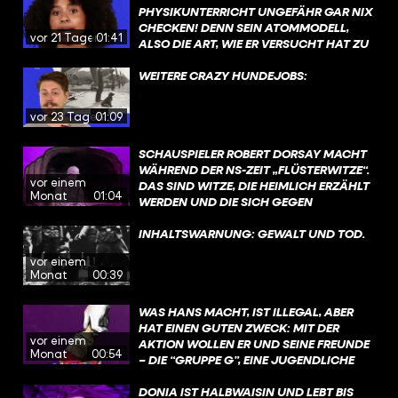
AUSSERDEM NUTZT ER SIE ALS BILLIGE A
KENNT, KANN MAN IMMER NOCH
PHYSIKUNTERRICHT UNGEFÄHR GAR NIX
RBEITSKRÄFTE AUS. DOCH I
ENTSCHEIDEN, OB MAN SICH LIEBER FÜR
CHECKEN! DENN SEIN ATOMMODELL,
vor 21 Tagen
01:41
RGENDWANN CHECKT ER: DER H
EINE ALTERNATIVE ENTSCHEIDET.
ALSO DIE ART, WIE ER VERSUCHT HAT ZU
OLOCAUST IST SCHRECKLICH. UND B
#GESCHICHTE #HISTORY #SPRACHE
ERKLÄREN, WIE ALLES UM UNS HERUM
ESCHLIESST, JUDEN NICHT MEHR AU
AUFGEBAUT IST, IST GERADE NOCH SO
WEITERE CRAZY HUNDEJOBS:
SZUBEUTEN, SONDERN VOR DEN NA
EASY, DASS DAS AUCH PHYSIK-HATER
ZIS ZU RETTEN. DAZU, WIE ER DAS GE
VERSTEHEN. NIELS BOHR GILT ALS EINER
vor 23 Tagen
01:09
SCHAFFT HAT, GIBT’S AUCH EINEN ZI
DER GRÖSSTEN FORSCHER ÜBERHAUPT U
EMLICH BEKANNTEN FILM: „S
ND ER HAT 1922 DEN NOBELPREIS FÜR S
SCHAUSPIELER ROBERT DORSAY MACHT
CHINDLERS LISTE“. #WAHRSO #G
EINE ARBEIT ERHALTEN.
WÄHREND DER NS-ZEIT „FLÜSTERWITZE“.
ESCHICHTE #OSKARSCHINDLER
vor einem
DAS SIND WITZE, DIE HEIMLICH ERZÄHLT
Monat
01:04
WERDEN UND DIE SICH GEGEN
MACHTHABER RICHTEN. SIE WERDEN
NICHT LAUT AUF BÜHNEN, SONDERN
INHALTSWARNUNG: GEWALT UND TOD.
HINTER VORGEHALTENER HAND ERZÄHLT.
vor einem
MAN RISKIERT DAMIT, BESTRAFT ODER
Monat
00:39
VERHAFTET ZU WERDEN. UND TROTZDEM
KURSIERTEN DIESE WITZE WEITER. WEIL
WAS HANS MACHT, IST ILLEGAL, ABER
HUMOR DISTANZ SCHAFFT. UND WEIL
HAT EINEN GUTEN ZWECK: MIT DER
LACHEN HELFEN KANN, ANGST
vor einem
AKTION WOLLEN ER UND SEINE FREUNDE
AUSZUHALTEN. @ZUMFEINDGEMACHT​
Monat
00:54
– DIE “GRUPPE G”, EINE JUGENDLICHE
#WAHRSO #FUNK #GESCHICHTE
WIDERSTANDSGRUPPE – IHREM KUMPEL
FRITZ HELFEN UND ANDERE LEUTE
DONIA IST HALBWAISIN UND LEBT BIS