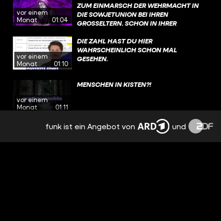
WARNEN! ÜBRIGENS: NACH DEM KRIEG
ZUM EINMARSCH DER WEHRMACHT IN
vor einem
WIRD HANS ZU EINEM WICHTIGEN
DIE SOWJETUNION BEI IHREN
Monat
01:04
ZEITZEUGEN UND SETZT SICH
GROSSELTERN. SCHON IN IHRER K
LEBENSLANG FÜR ERINNERUNGSARBEIT
INDHEIT FÜHLT SIE SICH ALS EINZIGES J
EIN. #WAHRSO #GESCHICHTE #FUNK
ÜDISCHES KIND OFT EINSAM UND V
DIE ZAHL HAST DU HIER
@ZUMFEINDGEMACHT​
ERBRINGT VIEL ZEIT ALLEIN IM WALD. D
WAHRSCHEINLICH SCHON MAL
vor einem
IESE ZEIT UND DIE ERFAHRUNGEN, DIE S
GESEHEN.
Monat
01:10
IE MACHT, HELFEN IHR SPÄTER, IM WALD Z
U ÜBERLEBEN. #WAHRSO #GESCHICHTE #
MENSCHEN IN KISTEN?!
FUNK
vor einem
Monat
01:11
funk ist ein Angebot von
und
SO FAME IST LOTTE!
vor einem
Monat
00:51
WALERIANS HEIMWEH HAT KRASSE
FOLGEN
vor 2 Monaten
00:56
IN DER SCHLANGE SIEHT SIE IHRE