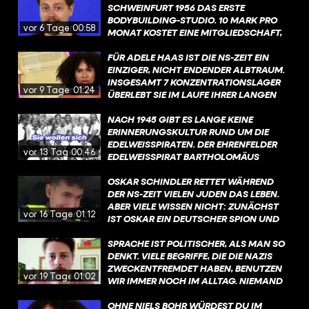
VERFOLGUNG IST SO: ES GAB DEN
SCHWEINFURT 1956 DAS ERSTE
NATIONALSOZIALISTISCHEN WAHN
BODYBUILDING-STUDIO. 10 MARK PRO
vor 6 Tagen
00:58
EINER "RASSISCHEN REINHEIT" UND DER
MONAT KOSTET EINE MITGLIEDSCHAFT,
EINORDNUNG VON SINTI UND ROMA ALS
WAS DAMALS ZIEMLICH VIEL WAR: ETWA
„VOLKS- UND REICHSFEINDE“, DIE KEINEN
10 PROZENT EINES DAMALIGEN
FÜR ADELE HAAS IST DIE NS-ZEIT EIN
PLATZ IN DER SOGENANNTEN
LEHRLINGSGEHALTS. FINANZIELL LÄUFTS
EINZIGER, NICHT ENDENDER ALBTRAUM.
„VOLKSGEMEINSCHAFT“ HABEN.
TROTZ SEINER IDEE NICHT RICHTIG RUND
INSGESAMT 7 KONZENTRATIONSLAGER
vor 9 Tagen
01:24
FÜR HARRY. ABER: 1961 KANN ER
ÜBERLEBT SIE IM LAUFE IHRER LANGEN
TROTZDEM EIN WEITERES STUDIO IN
LEIDENSGESCHICHTE, DIE SCHON BEI
NÜRNBERG GRÜNDEN. DER RICHTIGE
IHRER GEBURT BEGINNT. DENN ZU
NACH 1945 GIBT ES LANGE KEINE
GYM-HYPE BEGINNT ABER ERST MIT
DIESEM ZEITPUNKT, IM JAHR 1907,
ERINNERUNGSKULTUR RUND UM DIE
ARNOLD SCHWARZENEGGER IN DEN
VERSTEHT NOCH KAUM JEMAND, WAS
EDELWEISSPIRATEN. DER EHRENFELDER E
vor 13 Tagen
00:46
1960ERN. #GYM #GESCHICHTE
INTERGESCHLECHTLICHKEIT EIGENTLICH
DELWEISSPIRAT BARTHOLOMÄUS „B
#BODYBUILDING @FUNK​
BEDEUTET. NÄMLICH, DASS MENSCHEN
ARTHEL“ SCHINK WIRD 1978 NOCH IM
@KNOWANDGROW_FUNK​
GEBOREN WERDEN KÖNNEN, OHNE DASS
MER IN DEN AKTEN DER JU
OSKAR SCHINDLER RETTET WÄHREND
IHRE GESCHLECHTSMERKMALE
STIZBEHÖRDEN ALS „KRIMINELLER“ GE
DER NS-ZEIT VIELEN JUDEN DAS LEBEN.
EINDEUTIG WEIBLICH ODER EINDEUTIG
FÜHRT. UND ES WIRD AUCH NACH DE
ABER VIELE WISSEN NICHT: ZUNÄCHST
vor 16 Tagen
01:12
MÄNNLICH SIND.
M KRIEG NOCH DEBATTIERT, OB ES SI
IST OSKAR EIN DEUTSCHER SPION UND
CH BEI DEN AKTIVITÄTEN DER ED
MITGLIED DER NSDAP. UND: ER LIEBT VOR
ELWEISSPIRATEN UM KRIMINELLES VER
ALLEM ZWEI DINGE: GELD UND FRAUEN.
SPRACHE IST POLITISCHER, ALS MAN SO
HALTEN ODER WIDERSTAND UND – FAL
ER SOLL ZAHLREICHE AFFÄREN HABEN,
DENKT. VIELE BEGRIFFE, DIE DIE NAZIS
LS JA – UM WELCHE FORM VON WID
OBWOHL ER EIGENTLICH VERHEIRATET
ZWECKENTFREMDET HABEN, BENUTZEN
vor 19 Tagen
01:02
ERSTAND GEHANDELT HAT. #GE
IST. MIT 31 JAHREN GEHT ER NACH
WIR IMMER NOCH IM ALLTAG. NIEMAND
SCHICHTE #EDELWEISSPIRATEN #WAH
KRAKAU UND ÜBERNIMMT FABRIKEN, DIE
GILT DANN DIREKT ALS NAZI, ABER WENN
RSO @STADT.KOELN
EIGENTLICH JUDEN GEHÖREN.
MAN DEN HINTERGRUND ERSTMAL
OHNE NIELS BOHR WÜRDEST DU IM