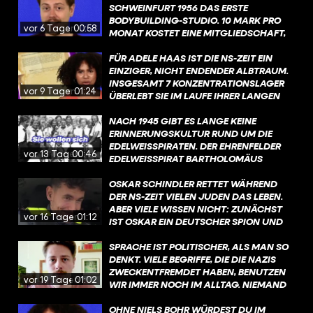
VERFOLGUNG IST SO: ES GAB DEN
SCHWEINFURT 1956 DAS ERSTE
NATIONALSOZIALISTISCHEN WAHN
BODYBUILDING-STUDIO. 10 MARK PRO
vor 6 Tagen
00:58
EINER "RASSISCHEN REINHEIT" UND DER
MONAT KOSTET EINE MITGLIEDSCHAFT,
EINORDNUNG VON SINTI UND ROMA ALS
WAS DAMALS ZIEMLICH VIEL WAR: ETWA
„VOLKS- UND REICHSFEINDE“, DIE KEINEN
10 PROZENT EINES DAMALIGEN
FÜR ADELE HAAS IST DIE NS-ZEIT EIN
PLATZ IN DER SOGENANNTEN
LEHRLINGSGEHALTS. FINANZIELL LÄUFTS
EINZIGER, NICHT ENDENDER ALBTRAUM.
„VOLKSGEMEINSCHAFT“ HABEN.
TROTZ SEINER IDEE NICHT RICHTIG RUND
INSGESAMT 7 KONZENTRATIONSLAGER
vor 9 Tagen
01:24
FÜR HARRY. ABER: 1961 KANN ER
ÜBERLEBT SIE IM LAUFE IHRER LANGEN
TROTZDEM EIN WEITERES STUDIO IN
LEIDENSGESCHICHTE, DIE SCHON BEI
NÜRNBERG GRÜNDEN. DER RICHTIGE
IHRER GEBURT BEGINNT. DENN ZU
NACH 1945 GIBT ES LANGE KEINE
GYM-HYPE BEGINNT ABER ERST MIT
DIESEM ZEITPUNKT, IM JAHR 1907,
ERINNERUNGSKULTUR RUND UM DIE
ARNOLD SCHWARZENEGGER IN DEN
VERSTEHT NOCH KAUM JEMAND, WAS
EDELWEISSPIRATEN. DER EHRENFELDER E
vor 13 Tagen
00:46
1960ERN. #GYM #GESCHICHTE
INTERGESCHLECHTLICHKEIT EIGENTLICH
DELWEISSPIRAT BARTHOLOMÄUS „B
#BODYBUILDING @FUNK​
BEDEUTET. NÄMLICH, DASS MENSCHEN
ARTHEL“ SCHINK WIRD 1978 NOCH IM
@KNOWANDGROW_FUNK​
GEBOREN WERDEN KÖNNEN, OHNE DASS
MER IN DEN AKTEN DER JU
OSKAR SCHINDLER RETTET WÄHREND
IHRE GESCHLECHTSMERKMALE
STIZBEHÖRDEN ALS „KRIMINELLER“ GE
DER NS-ZEIT VIELEN JUDEN DAS LEBEN.
EINDEUTIG WEIBLICH ODER EINDEUTIG
FÜHRT. UND ES WIRD AUCH NACH DE
ABER VIELE WISSEN NICHT: ZUNÄCHST
vor 16 Tagen
01:12
MÄNNLICH SIND.
M KRIEG NOCH DEBATTIERT, OB ES SI
IST OSKAR EIN DEUTSCHER SPION UND
CH BEI DEN AKTIVITÄTEN DER ED
MITGLIED DER NSDAP. UND: ER LIEBT VOR
ELWEISSPIRATEN UM KRIMINELLES VER
ALLEM ZWEI DINGE: GELD UND FRAUEN.
SPRACHE IST POLITISCHER, ALS MAN SO
HALTEN ODER WIDERSTAND UND – FAL
ER SOLL ZAHLREICHE AFFÄREN HABEN,
DENKT. VIELE BEGRIFFE, DIE DIE NAZIS
LS JA – UM WELCHE FORM VON WID
OBWOHL ER EIGENTLICH VERHEIRATET
ZWECKENTFREMDET HABEN, BENUTZEN
vor 19 Tagen
01:02
ERSTAND GEHANDELT HAT. #GE
IST. MIT 31 JAHREN GEHT ER NACH
WIR IMMER NOCH IM ALLTAG. NIEMAND
SCHICHTE #EDELWEISSPIRATEN #WAH
KRAKAU UND ÜBERNIMMT FABRIKEN, DIE
GILT DANN DIREKT ALS NAZI, ABER WENN
RSO @STADT.KOELN
EIGENTLICH JUDEN GEHÖREN.
MAN DEN HINTERGRUND ERSTMAL
OHNE NIELS BOHR WÜRDEST DU IM