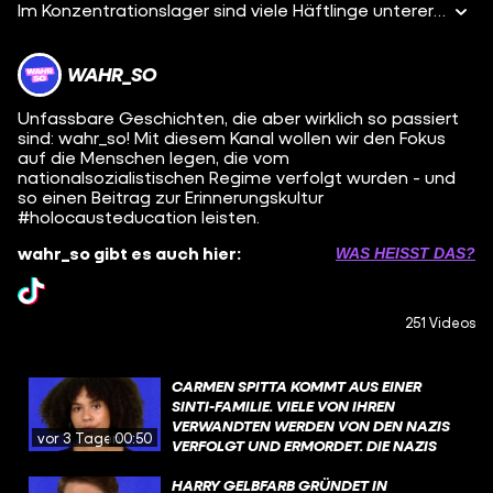
Im Konzentrationslager sind viele Häftlinge unterernährt. Auch Korbinian, der 1941 in Dachau ist, weil er sich dem Nazi-System nicht anpassen will. Jeden Tag muss er stundenlang auf einer Plantage arbeiten und kommt dabei auf eine Idee: Er könnte heimlich Apfelbäume pflanzen. Woher er die Samen für die Pflanzen hat? Weiß keiner. Aber er züchtet wirklich Äpfel und sogar neue Sorten! Korbinian überlebt Dachau. Und auch seine Apfelsorten überstehen den zweiten Weltkrieg - vor allem der KZ-3. Im Laden heißt der heute aber nicht mehr so, sondern "Korbiniansapfel" - nach seinem mutigen “Erfinder”: Korbinian Aigner.
WAHR_SO
Unfassbare Geschichten, die aber wirklich so passiert
sind: wahr_so! Mit diesem Kanal wollen wir den Fokus
auf die Menschen legen, die vom
nationalsozialistischen Regime verfolgt wurden - und
so einen Beitrag zur Erinnerungskultur
#holocausteducation leisten.
wahr_so gibt es auch hier:
WAS HEISST DAS?
251 Videos
CARMEN SPITTA KOMMT AUS EINER
SINTI-FAMILIE. VIELE VON IHREN
VERWANDTEN WERDEN VON DEN NAZIS
vor 3 Tagen
00:50
VERFOLGT UND ERMORDET. DIE NAZIS
ERMORDEN ETWA 500.000 SINTI UND
ROMA. DER HINTERGRUND DER
HARRY GELBFARB GRÜNDET IN