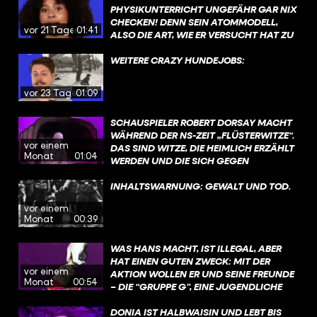
AUSSERDEM NUTZT ER SIE ALS BILLIGE A
KENNT, KANN MAN IMMER NOCH
PHYSIKUNTERRICHT UNGEFÄHR GAR NIX
RBEITSKRÄFTE AUS. DOCH I
ENTSCHEIDEN, OB MAN SICH LIEBER FÜR
CHECKEN! DENN SEIN ATOMMODELL,
vor 21 Tagen
01:41
RGENDWANN CHECKT ER: DER H
EINE ALTERNATIVE ENTSCHEIDET.
ALSO DIE ART, WIE ER VERSUCHT HAT ZU
OLOCAUST IST SCHRECKLICH. UND B
#GESCHICHTE #HISTORY #SPRACHE
ERKLÄREN, WIE ALLES UM UNS HERUM
ESCHLIESST, JUDEN NICHT MEHR AU
AUFGEBAUT IST, IST GERADE NOCH SO
WEITERE CRAZY HUNDEJOBS:
SZUBEUTEN, SONDERN VOR DEN NA
EASY, DASS DAS AUCH PHYSIK-HATER
ZIS ZU RETTEN. DAZU, WIE ER DAS GE
VERSTEHEN. NIELS BOHR GILT ALS EINER
vor 23 Tagen
01:09
SCHAFFT HAT, GIBT’S AUCH EINEN ZI
DER GRÖSSTEN FORSCHER ÜBERHAUPT U
EMLICH BEKANNTEN FILM: „S
ND ER HAT 1922 DEN NOBELPREIS FÜR S
SCHAUSPIELER ROBERT DORSAY MACHT
CHINDLERS LISTE“. #WAHRSO #G
EINE ARBEIT ERHALTEN.
WÄHREND DER NS-ZEIT „FLÜSTERWITZE“.
ESCHICHTE #OSKARSCHINDLER
vor einem
DAS SIND WITZE, DIE HEIMLICH ERZÄHLT
Monat
01:04
WERDEN UND DIE SICH GEGEN
MACHTHABER RICHTEN. SIE WERDEN
NICHT LAUT AUF BÜHNEN, SONDERN
INHALTSWARNUNG: GEWALT UND TOD.
HINTER VORGEHALTENER HAND ERZÄHLT.
vor einem
MAN RISKIERT DAMIT, BESTRAFT ODER
Monat
00:39
VERHAFTET ZU WERDEN. UND TROTZDEM
KURSIERTEN DIESE WITZE WEITER. WEIL
WAS HANS MACHT, IST ILLEGAL, ABER
HUMOR DISTANZ SCHAFFT. UND WEIL
HAT EINEN GUTEN ZWECK: MIT DER
LACHEN HELFEN KANN, ANGST
vor einem
AKTION WOLLEN ER UND SEINE FREUNDE
AUSZUHALTEN. @ZUMFEINDGEMACHT​
Monat
00:54
– DIE “GRUPPE G”, EINE JUGENDLICHE
#WAHRSO #FUNK #GESCHICHTE
WIDERSTANDSGRUPPE – IHREM KUMPEL
FRITZ HELFEN UND ANDERE LEUTE
DONIA IST HALBWAISIN UND LEBT BIS