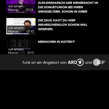
WARNEN! ÜBRIGENS: NACH DEM KRIEG
ZUM EINMARSCH DER WEHRMACHT IN
vor einem
WIRD HANS ZU EINEM WICHTIGEN
DIE SOWJETUNION BEI IHREN
Monat
01:04
ZEITZEUGEN UND SETZT SICH
GROSSELTERN. SCHON IN IHRER K
LEBENSLANG FÜR ERINNERUNGSARBEIT
INDHEIT FÜHLT SIE SICH ALS EINZIGES J
EIN. #WAHRSO #GESCHICHTE #FUNK
ÜDISCHES KIND OFT EINSAM UND V
DIE ZAHL HAST DU HIER
@ZUMFEINDGEMACHT​
ERBRINGT VIEL ZEIT ALLEIN IM WALD. D
WAHRSCHEINLICH SCHON MAL
vor einem
IESE ZEIT UND DIE ERFAHRUNGEN, DIE S
GESEHEN.
Monat
01:10
IE MACHT, HELFEN IHR SPÄTER, IM WALD Z
U ÜBERLEBEN. #WAHRSO #GESCHICHTE #
MENSCHEN IN KISTEN?!
FUNK
vor einem
Monat
01:11
funk ist ein Angebot von
und
SO FAME IST LOTTE!
vor einem
Monat
00:51
WALERIANS HEIMWEH HAT KRASSE
FOLGEN
vor 2 Monaten
00:56
IN DER SCHLANGE SIEHT SIE IHRE