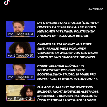
252 Videos
DIE GEHEIME STAATSPOLIZEI (GESTAPO)
ERMITTELT AB 1933 VOR ALLEM GEGEN
MENSCHEN MIT LINKEN POLITISCHEN
vor 3 Tagen
00:53
ANSICHTEN – ALSO ZUM BEISPIEL
KOMMUNISTEN ODER
SOZIALDEMOKRATEN. SPÄTER DANN VOR
CARMEN SPITTA KOMMT AUS EINER
ALLEM GEGEN JUDEN. DIE GESTAPO
SINTI-FAMILIE. VIELE VON IHREN
DARF PRAKTISCH ALLES – LEUTE
VERWANDTEN WERDEN VON DEN NAZIS
vor 5 Tagen
00:50
FESTNEHMEN, F*LTERN, UMBR*NGEN. ES
VERFOLGT UND ERMORDET. DIE NAZIS
GIBT PRAKTISCH KEINE GRENZEN, DIE
ERMORDEN ETWA 500.000 SINTI UND
REGIERUNG WILL DAS ALLES SO. 1944
ROMA. DER HINTERGRUND DER
HARRY GELBFARB GRÜNDET IN
SIND ES ETWA 32.000 MITARBEITER.
VERFOLGUNG IST SO: ES GAB DEN
SCHWEINFURT 1956 DAS ERSTE
NATIONALSOZIALISTISCHEN WAHN
BODYBUILDING-STUDIO. 10 MARK PRO
vor 8 Tagen
00:58
EINER "RASSISCHEN REINHEIT" UND DER
MONAT KOSTET EINE MITGLIEDSCHAFT,
EINORDNUNG VON SINTI UND ROMA ALS
WAS DAMALS ZIEMLICH VIEL WAR: ETWA
„VOLKS- UND REICHSFEINDE“, DIE KEINEN
10 PROZENT EINES DAMALIGEN
FÜR ADELE HAAS IST DIE NS-ZEIT EIN
PLATZ IN DER SOGENANNTEN
LEHRLINGSGEHALTS. FINANZIELL LÄUFTS
EINZIGER, NICHT ENDENDER ALBTRAUM.
„VOLKSGEMEINSCHAFT“ HABEN.
TROTZ SEINER IDEE NICHT RICHTIG RUND
INSGESAMT 7 KONZENTRATIONSLAGER
vor 11 Tagen
01:24
FÜR HARRY. ABER: 1961 KANN ER
ÜBERLEBT SIE IM LAUFE IHRER LANGEN
TROTZDEM EIN WEITERES STUDIO IN
LEIDENSGESCHICHTE, DIE SCHON BEI