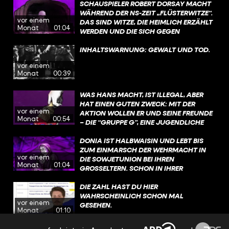
SCHAUSPIELER ROBERT DORSAY MACHT
CHINDLERS LISTE“. #WAHRSO #G
EINE ARBEIT ERHALTEN.
WÄHREND DER NS-ZEIT „FLÜSTERWITZE“.
ESCHICHTE #OSKARSCHINDLER
vor einem
DAS SIND WITZE, DIE HEIMLICH ERZÄHLT
Monat
01:04
WERDEN UND DIE SICH GEGEN
MACHTHABER RICHTEN. SIE WERDEN
NICHT LAUT AUF BÜHNEN, SONDERN
INHALTSWARNUNG: GEWALT UND TOD.
HINTER VORGEHALTENER HAND ERZÄHLT.
vor einem
MAN RISKIERT DAMIT, BESTRAFT ODER
Monat
00:39
VERHAFTET ZU WERDEN. UND TROTZDEM
KURSIERTEN DIESE WITZE WEITER. WEIL
WAS HANS MACHT, IST ILLEGAL, ABER
HUMOR DISTANZ SCHAFFT. UND WEIL
HAT EINEN GUTEN ZWECK: MIT DER
LACHEN HELFEN KANN, ANGST
vor einem
AKTION WOLLEN ER UND SEINE FREUNDE
AUSZUHALTEN. @ZUMFEINDGEMACHT​
Monat
00:54
– DIE “GRUPPE G”, EINE JUGENDLICHE
#WAHRSO #FUNK #GESCHICHTE
WIDERSTANDSGRUPPE – IHREM KUMPEL
FRITZ HELFEN UND ANDERE LEUTE
DONIA IST HALBWAISIN UND LEBT BIS
WARNEN! ÜBRIGENS: NACH DEM KRIEG
ZUM EINMARSCH DER WEHRMACHT IN
vor einem
WIRD HANS ZU EINEM WICHTIGEN
DIE SOWJETUNION BEI IHREN
Monat
01:04
ZEITZEUGEN UND SETZT SICH
GROSSELTERN. SCHON IN IHRER K
LEBENSLANG FÜR ERINNERUNGSARBEIT
INDHEIT FÜHLT SIE SICH ALS EINZIGES J
EIN. #WAHRSO #GESCHICHTE #FUNK
ÜDISCHES KIND OFT EINSAM UND V
DIE ZAHL HAST DU HIER
@ZUMFEINDGEMACHT​
ERBRINGT VIEL ZEIT ALLEIN IM WALD. D
WAHRSCHEINLICH SCHON MAL
vor einem
IESE ZEIT UND DIE ERFAHRUNGEN, DIE S
GESEHEN.
Monat
01:10
IE MACHT, HELFEN IHR SPÄTER, IM WALD Z
U ÜBERLEBEN. #WAHRSO #GESCHICHTE #