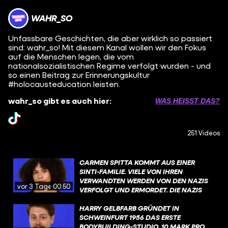
WAHR_SO
Unfassbare Geschichten, die aber wirklich so passiert
sind: wahr_so! Mit diesem Kanal wollen wir den Fokus
auf die Menschen legen, die vom
nationalsozialistischen Regime verfolgt wurden - und
so einen Beitrag zur Erinnerungskultur
#holocausteducation leisten.
wahr_so gibt es auch hier:
WAS HEISST DAS?
251 Videos
CARMEN SPITTA KOMMT AUS EINER
SINTI-FAMILIE. VIELE VON IHREN
VERWANDTEN WERDEN VON DEN NAZIS
vor 3 Tagen
00:50
VERFOLGT UND ERMORDET. DIE NAZIS
ERMORDEN ETWA 500.000 SINTI UND
ROMA. DER HINTERGRUND DER
HARRY GELBFARB GRÜNDET IN
VERFOLGUNG IST SO: ES GAB DEN
SCHWEINFURT 1956 DAS ERSTE
NATIONALSOZIALISTISCHEN WAHN
BODYBUILDING-STUDIO. 10 MARK PRO