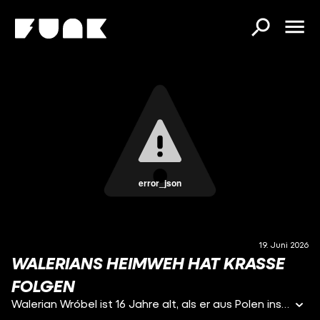
error_json
19. Juni 2026
WALERIANS HEIMWEH HAT KRASSE
FOLGEN
Walerian Wróbel ist 16 Jahre alt, als er aus Polen ins Deutsche Reich verschleppt wird. Sein Heimweh ist so groß, dass er alles riskiert, um seine Familie wiederzusehen: einen Fluchtversuch und sogar Brandstiftung. In der Hoffnung, man würde ihn als Strafe dafür nach Polen zurückschicken. Stattdessen wird er verhaftet und als „Volksschädling“ zum Tode verurteilt. Ein Minderjähriger, der nur zurück zu seiner Familie will – und wegen einer kindlich unbedachten Tat in einem Unrechtsstaat zum „Verbrecher“ gemacht wird.