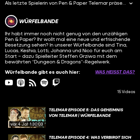
Als letzte Spielerin von Pen & Paper Telemar präsentieren wir euch Johanna, als Waldläuferin „Milva Baumgart”. Milva ist als Waldläuferin in Ausbildung eine der wenigen Personen Bruggensteins, die sich außerhalb der Stadt in den Nebel trauen. Dabei verlässt sie sich nicht nur auf ihre Fähigkeiten im Umgang mit Pfeil und Bogen sondern auch auf ihre Naturgeister die sie in Form von Vögeln stets begleiten. Beim Pen & Paper Abenteuer Telemar, schicken wir euch und unsere Spielerinnen Tina, Keshia, Lotti, Johanna, Lucas und Nico in ein emotionales Dungeons and Dragons Abenteuer. Ab dem 20.12. findet ihr immer dienstags eine von insgesamt fünf Folgen des Pen & Paper Telemar hier auf dem Kanal Würfelbande. Wenn ihr mehr über die Regeln von Dungeons and Dragons wissen wollt, so findet ihr hier ein Erklärvideo: Würfelbande wird von der Rocket Beans Entertainment GmbH für funk sowie die evangelischen und katholischen Kirchen produziert. funk ist ein Gemeinschaftsangebot der Arbeitsgemeinschaft der Rundfunkanstalten der Bundesrepublik Deutschland (ARD) und des Zweiten Deutschen Fernsehens (ZDF). Ihr wollt nichts verpassen? Dann lasst doch ein Abo da! Auf Twitch bekommt ihr immer mittwochs nach den jeweiligen Folgen einen Reaction-Stream mit Steffen und den Spielerinnen. Schaut doch vorbei!
WÜRFELBANDE
Ihr habt immer noch nicht genug von den unzähligen
Pen & Paper? Ihr wollt mal eine neue und erfrischende
Besetzung sehen? In unserer Würfelbande sind Tina,
Lucas, Keshia, Lotti, Johanna und Nico für euch am
Start – dazu Spielleiter Steffen Grziwa mit dem
bewährten “Dungeon & Dragons”-Regelwerk.
Würfelbande gibt es auch hier:
WAS HEISST DAS?
15 Videos
TELEMAR EPISODE 5: DAS GEHEIMNIS
VON TELEMAR | WÜRFELBANDE
vor 4 Jahren
1:30:03
TELEMAR EPISODE 4: WAS VERBIRGT SICH