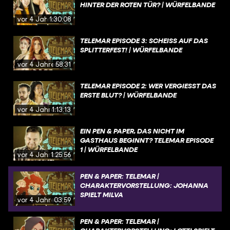
HINTER DER ROTEN TÜR? | WÜRFELBANDE
vor 4 Jahren
1:30:08
TELEMAR EPISODE 3: SCHEISS AUF DAS S
PLITTERFEST! | WÜRFELBANDE
vor 4 Jahren
58:31
TELEMAR EPISODE 2: WER VERGIESST DAS E
RSTE BLUT? | WÜRFELBANDE
vor 4 Jahren
1:13:13
EIN PEN & PAPER, DAS NICHT IM
GASTHAUS BEGINNT? TELEMAR EPISODE
1 | WÜRFELBANDE
vor 4 Jahren
1:25:56
PEN & PAPER: TELEMAR |
CHARAKTERVORSTELLUNG: JOHANNA
SPIELT MILVA
vor 4 Jahren
03:59
PEN & PAPER: TELEMAR |