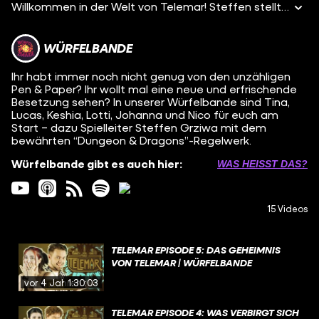
Willkommen in der Welt von Telemar! Steffen stellt euch hier in aller Kürze Pen and Paper vor. Außerdem erfahrt ihr hier alles Wichtige über unsere Spielwelt und wie man eigentlich Dungeons and Dragons spielt. Am 08.12. stellen wir euch dann die erste Spielerin vor! Beim “Pen & Paper”-Abenteuer Telemar, schicken wir euch und unsere Spieler*innen Tina, Keshia, Lotti, Johanna, Lucas und Nico in ein emotionales “Dungeons and Dragons”-Abenteuer. Ab dem 20.12. findet ihr immer dienstags eine von insgesamt fünf Folgen des Pen & Paper Telemar hier auf dem Kanal Würfelbande. Würfelbande wird von der Rocket Beans Entertainment GmbH für funk sowie die evangelischen und katholischen Kirchen produziert. funk ist ein Gemeinschaftsangebot der Arbeitsgemeinschaft der Rundfunkanstalten der Bundesrepublik Deutschland (ARD) und des Zweiten Deutschen Fernsehens (ZDF).
WÜRFELBANDE
Ihr habt immer noch nicht genug von den unzähligen
Pen & Paper? Ihr wollt mal eine neue und erfrischende
Besetzung sehen? In unserer Würfelbande sind Tina,
Lucas, Keshia, Lotti, Johanna und Nico für euch am
Start – dazu Spielleiter Steffen Grziwa mit dem
bewährten “Dungeon & Dragons”-Regelwerk.
Würfelbande gibt es auch hier:
WAS HEISST DAS?
15 Videos
TELEMAR EPISODE 5: DAS GEHEIMNIS
VON TELEMAR | WÜRFELBANDE
vor 4 Jahren
1:30:03
TELEMAR EPISODE 4: WAS VERBIRGT SICH