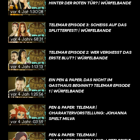
HINTER DER ROTEN TÜR? | WÜRFELBANDE
vor 4 Jahren
1:30:08
TELEMAR EPISODE 3: SCHEISS AUF DAS S
PLITTERFEST! | WÜRFELBANDE
vor 4 Jahren
58:31
TELEMAR EPISODE 2: WER VERGIESST DAS E
RSTE BLUT? | WÜRFELBANDE
vor 4 Jahren
1:13:13
EIN PEN & PAPER, DAS NICHT IM
GASTHAUS BEGINNT? TELEMAR EPISODE
1 | WÜRFELBANDE
vor 4 Jahren
1:25:56
PEN & PAPER: TELEMAR |
CHARAKTERVORSTELLUNG: JOHANNA
SPIELT MILVA
vor 4 Jahren
03:59
PEN & PAPER: TELEMAR |